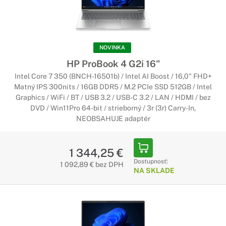
NOVINKA
HP ProBook 4 G2i 16"
Intel Core 7 350 (BNCH-16501b) / Intel AI Boost / 16,0" FHD+
Matný IPS 300nits / 16GB DDR5 / M.2 PCIe SSD 512GB / Intel
Graphics / WiFi / BT / USB 3.2 / USB-C 3.2 / LAN / HDMI / bez
DVD / Win11Pro 64-bit / strieborný / 3r (3r) Carry-In,
NEOBSAHUJE adaptér
1 344,25 €
Dostupnosť:
1 092,89 € bez DPH
NA SKLADE