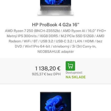
HP ProBook 4 G2a 16"
AMD Ryzen 7 250 (BNCH-23552b) / AMD Ryzen AI / 16,0" FHD+
Matný IPS 300nits / 16GB DDR5 / M.2 PCIe SSD 512GB / AMD
Radeon / WiFi / BT / USB 3.2 / USB-C 3.2 / LAN / HDMI / bez
DVD / Win11Pro 64-bit / strieborný / 3r (3r) Carry-In,
NEOBSAHUJE adaptér
1 138,20 €
Dostupnosť:
925,37 € bez DPH
NA SKLADE