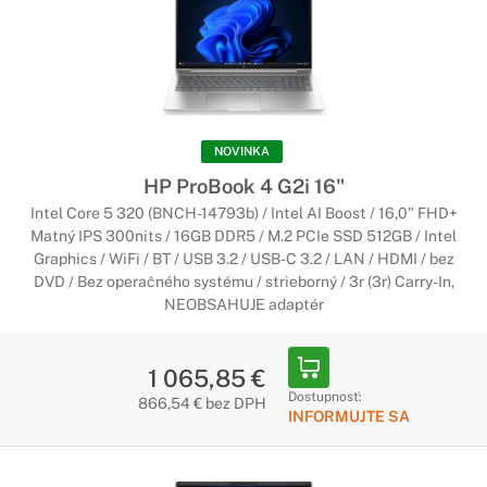
NOVINKA
HP ProBook 4 G2i 16"
Intel Core 5 320 (BNCH-14793b) / Intel AI Boost / 16,0" FHD+
Matný IPS 300nits / 16GB DDR5 / M.2 PCIe SSD 512GB / Intel
Graphics / WiFi / BT / USB 3.2 / USB-C 3.2 / LAN / HDMI / bez
DVD / Bez operačného systému / strieborný / 3r (3r) Carry-In,
NEOBSAHUJE adaptér
1 065,85 €
Dostupnosť:
866,54 € bez DPH
INFORMUJTE SA