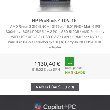
HP ProBook 4 G2a 16"
AMD Ryzen 3 210 (BNCH-13175b) / 16,0" FHD+ Matný IPS
300nits / 16GB LPDDR5 / M.2 PCIe SSD 512GB / AMD Radeon /
WiFi / BT / USB 3.2 / USB-C 3.2 / LAN / HDMI / bez DVD /
Win11Pro 64-bit / strieborný / 3r (3r) Carry-In, NEOBSAHUJE
adaptér
1 130,40 €
Dostupnosť:
919,02 € bez DPH
NA SKLADE
NAČÍTAŤ ĎALŠIE (1 Z 3)