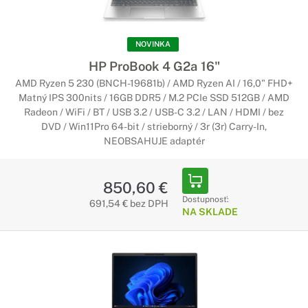
Vám vydržia aj počas dlhej cesty bez nutnosti nabíjania.
Konvertibilné notebooky HP ProBook
NOVINKA
HP ProBook 4 G2a 16"
Pracujte tak, ako práve potrebujete
AMD Ryzen 5 230 (BNCH-19681b) / AMD Ryzen AI / 16,0" FHD+
Notebooky ProBook s displejom otočným o 360° vám dobre
Matný IPS 300nits / 16GB DDR5 / M.2 PCIe SSD 512GB / AMD
poslúžia najmä pri práci s dotykovým displejom. Či už
Radeon / WiFi / BT / USB 3.2 / USB-C 3.2 / LAN / HDMI / bez
potrebujete kresliť ako na tablete alebo pracovať na
DVD / Win11Pro 64-bit / strieborný / 3r (3r) Carry-In,
notebooku v skupine, konvertibilný notebook je to správne
NEOBSAHUJE adaptér
riešenie.
Notebooky HP ProBook s numerickou
850,60 €
Dostupnosť:
klávesnicou
691,54 € bez DPH
NA SKLADE
Efektívna práca s číslami
Ak Vaša pracovná náplň zahŕňa prácu s číslami, určite
oceníte ProBook s numerickou klávesnicou. Preto sú tieto
notebooky vhodné najmä pre účtovníkov, finančných
poradcov alebo bankárov.