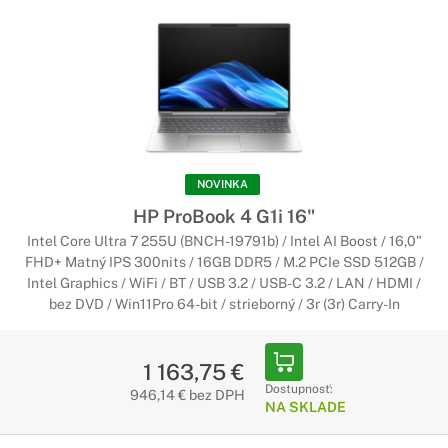
NOVINKA
HP ProBook 4 G1i 16"
Intel Core Ultra 7 255U (BNCH-19791b) / Intel AI Boost / 16,0"
FHD+ Matný IPS 300nits / 16GB DDR5 / M.2 PCIe SSD 512GB /
Intel Graphics / WiFi / BT / USB 3.2 / USB-C 3.2 / LAN / HDMI /
bez DVD / Win11Pro 64-bit / strieborný / 3r (3r) Carry-In
1 163,75 €
Dostupnosť:
946,14 € bez DPH
NA SKLADE