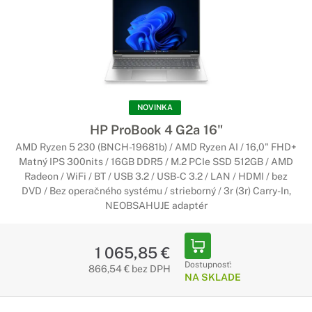
NOVINKA
HP ProBook 4 G2a 16"
AMD Ryzen 5 230 (BNCH-19681b) / AMD Ryzen AI / 16,0" FHD+
Matný IPS 300nits / 16GB DDR5 / M.2 PCIe SSD 512GB / AMD
Radeon / WiFi / BT / USB 3.2 / USB-C 3.2 / LAN / HDMI / bez
DVD / Bez operačného systému / strieborný / 3r (3r) Carry-In,
NEOBSAHUJE adaptér
1 065,85 €
Dostupnosť:
866,54 € bez DPH
NA SKLADE