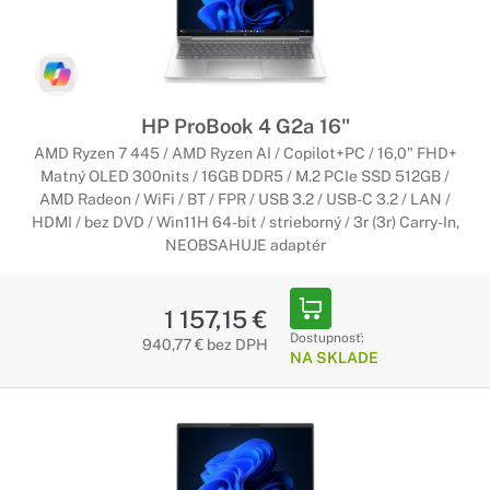
HP ProBook 4 G2a 16"
AMD Ryzen 7 445 / AMD Ryzen AI / Copilot+PC / 16,0" FHD+
Matný OLED 300nits / 16GB DDR5 / M.2 PCIe SSD 512GB /
AMD Radeon / WiFi / BT / FPR / USB 3.2 / USB-C 3.2 / LAN /
HDMI / bez DVD / Win11H 64-bit / strieborný / 3r (3r) Carry-In,
NEOBSAHUJE adaptér
1 157,15 €
Dostupnosť:
940,77 € bez DPH
NA SKLADE