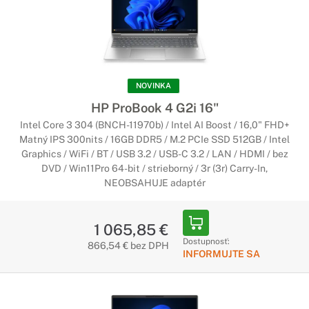
NOVINKA
HP ProBook 4 G2i 16"
Intel Core 3 304 (BNCH-11970b) / Intel AI Boost / 16,0" FHD+
Matný IPS 300nits / 16GB DDR5 / M.2 PCIe SSD 512GB / Intel
Graphics / WiFi / BT / USB 3.2 / USB-C 3.2 / LAN / HDMI / bez
DVD / Win11Pro 64-bit / strieborný / 3r (3r) Carry-In,
NEOBSAHUJE adaptér
1 065,85 €
Dostupnosť:
866,54 € bez DPH
INFORMUJTE SA