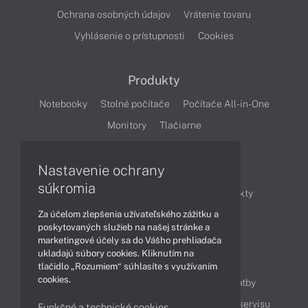
Ochrana osobných údajov
Vrátenie tovaru
Vyhlásenie o prístupnosti
Cookies
Produkty
Notebooky
Stolné počítače
Počítače All-in-One
Monitory
Tlačiarne
Nastavenie ochrany
Články
súkromia
Obchodné informácie
Novinky
Produkty
Za účelom zlepšenia užívateľského zážitku a
Technológie
Videá
poskytovaných služieb na našej stránke a
marketingové účely sa do Vášho prehliadača
ukladajú súbory cookies. Kliknutím na
Obsah
tlačidlo „Rozumiem“ súhlasíte s využívaním
cookies.
Ako nakupovať
Možnosti doručenia a platby
Podpora a servis
Servisné služby
Cenník servisu
Funkčné a technické cookies