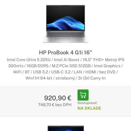
HP ProBook 4 G1i 16"
Intel Core Ultra 5 225U / Intel AI Boost / 16,0" FHD+ Matný IPS
300nits / 16GB DDR5 / M.2 PCIe SSD 512GB / Intel Graphics /
WiFi / BT / USB 3.2 / USB-C 3.2 / LAN / HDMI / bez DVD /
Win11H 64-bit / strieborný / 3r (3r) Carry-In
920,90 €
Dostupnosť:
748,70 € bez DPH
NA SKLADE