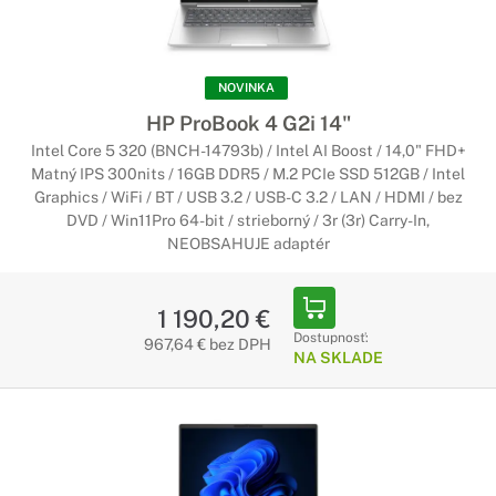
Dotykové notebooky HP ProBook
Ešte pohodlnejšie ovládanie
NOVINKA
Ak Vám vyhovuje práca s dotykovým displejom, ale zároveň
HP ProBook 4 G2i 14"
potrebujete mať výkonné zariadenie, notebooky HP
Intel Core 5 320 (BNCH-14793b) / Intel AI Boost / 14,0" FHD+
ProBook s dotykovým LCD displejom sú tá pravá voľba. Vďaka
Matný IPS 300nits / 16GB DDR5 / M.2 PCIe SSD 512GB / Intel
tejto kombinácií bude práca s notebookom ešte lepšia.
Graphics / WiFi / BT / USB 3.2 / USB-C 3.2 / LAN / HDMI / bez
DVD / Win11Pro 64-bit / strieborný / 3r (3r) Carry-In,
NEOBSAHUJE adaptér
1 190,20 €
Dostupnosť:
967,64 € bez DPH
NA SKLADE