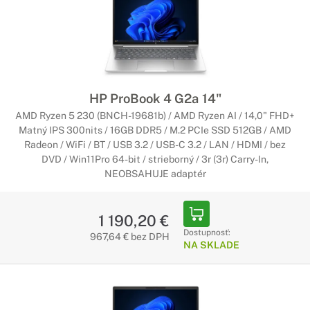
HP ProBook 4 G2a 14"
AMD Ryzen 5 230 (BNCH-19681b) / AMD Ryzen AI / 14,0" FHD+
Matný IPS 300nits / 16GB DDR5 / M.2 PCIe SSD 512GB / AMD
Radeon / WiFi / BT / USB 3.2 / USB-C 3.2 / LAN / HDMI / bez
DVD / Win11Pro 64-bit / strieborný / 3r (3r) Carry-In,
NEOBSAHUJE adaptér
1 190,20 €
Dostupnosť:
967,64 € bez DPH
NA SKLADE