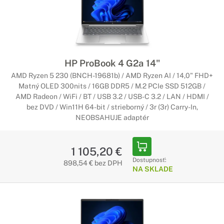
HP ProBook 4 G2a 14"
AMD Ryzen 5 230 (BNCH-19681b) / AMD Ryzen AI / 14,0" FHD+
Matný OLED 300nits / 16GB DDR5 / M.2 PCIe SSD 512GB /
AMD Radeon / WiFi / BT / USB 3.2 / USB-C 3.2 / LAN / HDMI /
bez DVD / Win11H 64-bit / strieborný / 3r (3r) Carry-In,
NEOBSAHUJE adaptér
1 105,20 €
Dostupnosť:
898,54 € bez DPH
NA SKLADE