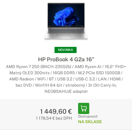
NOVINKA
HP ProBook 4 G2a 16"
AMD Ryzen 7 250 (BNCH-23552b) / AMD Ryzen AI / 16,0" FHD+
Matný OLED 300nits / 16GB DDR5 / M.2 PCIe SSD 1000GB /
AMD Radeon / WiFi / BT / USB 3.2 / USB-C 3.2 / LAN / HDMI /
bez DVD / Win11H 64-bit / strieborný / 3r (3r) Carry-In,
NEOBSAHUJE adaptér
1 449,60 €
Dostupnosť:
1 178,54 € bez DPH
NA SKLADE