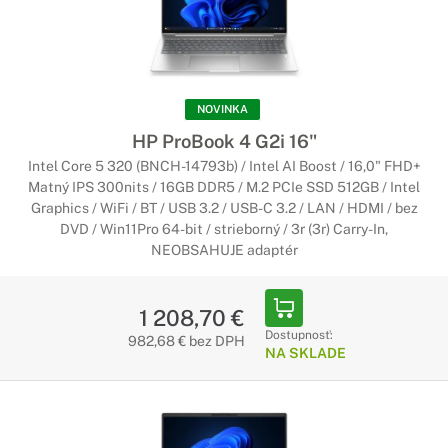
NOVINKA
HP ProBook 4 G2i 16"
Intel Core 5 320 (BNCH-14793b) / Intel AI Boost / 16,0" FHD+
Matný IPS 300nits / 16GB DDR5 / M.2 PCIe SSD 512GB / Intel
Graphics / WiFi / BT / USB 3.2 / USB-C 3.2 / LAN / HDMI / bez
DVD / Win11Pro 64-bit / strieborný / 3r (3r) Carry-In,
NEOBSAHUJE adaptér
1 208,70 €
Dostupnosť:
982,68 € bez DPH
NA SKLADE