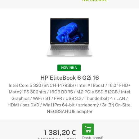
NOVINKA
HP EliteBook 6 G2i 16
Intel Core 5 320 (BNCH-14793b) / Intel AI Boost / 16,0" FHD+
Matný IPS 300nits / 16GB DDR5 / M.2 PCIe SSD 512GB / Intel
Graphics / WiFi / BT / FPR / USB 3.2 / Thunderbolt 4 / LAN /
HDMI / bez DVD / Win11Pro 64-bit / strieborný / 3r (3r) On-Site,
NEOBSAHUJE adaptér
1 381,20 €
Dostupnosť: