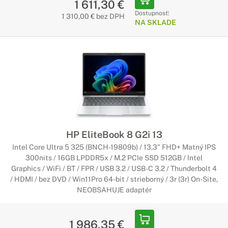
1 611,30 €
Dostupnosť:
1 310,00 € bez DPH
NA SKLADE
HP EliteBook 8 G2i 13
Intel Core Ultra 5 325 (BNCH-19809b) / 13,3" FHD+ Matný IPS
300nits / 16GB LPDDR5x / M.2 PCIe SSD 512GB / Intel
Graphics / WiFi / BT / FPR / USB 3.2 / USB-C 3.2 / Thunderbolt 4
/ HDMI / bez DVD / Win11Pro 64-bit / strieborný / 3r (3r) On-Site,
NEOBSAHUJE adaptér
1 986,35 €