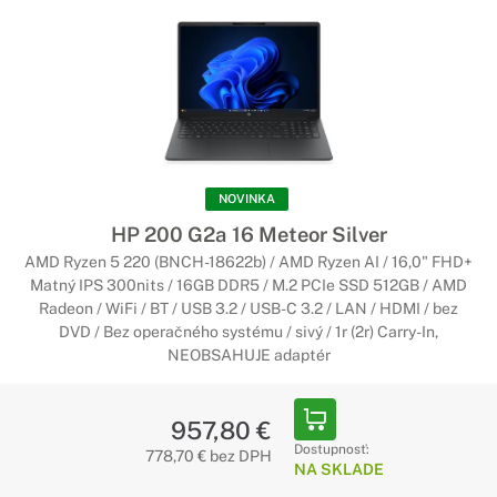
NOVINKA
HP 200 G2a 16 Meteor Silver
AMD Ryzen 5 220 (BNCH-18622b) / AMD Ryzen AI / 16,0" FHD+
Matný IPS 300nits / 16GB DDR5 / M.2 PCIe SSD 512GB / AMD
Radeon / WiFi / BT / USB 3.2 / USB-C 3.2 / LAN / HDMI / bez
DVD / Bez operačného systému / sivý / 1r (2r) Carry-In,
NEOBSAHUJE adaptér
957,80 €
Dostupnosť:
778,70 € bez DPH
NA SKLADE