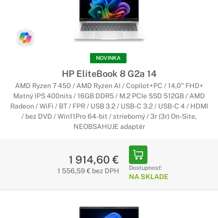
NOVINKA
HP EliteBook 8 G2a 14
AMD Ryzen 7 450 / AMD Ryzen AI / Copilot+PC / 14,0" FHD+
Matný IPS 400nits / 16GB DDR5 / M.2 PCIe SSD 512GB / AMD
Radeon / WiFi / BT / FPR / USB 3.2 / USB-C 3.2 / USB-C 4 / HDMI
/ bez DVD / Win11Pro 64-bit / strieborný / 3r (3r) On-Site,
NEOBSAHUJE adaptér
1 914,60 €
Dostupnosť:
1 556,59 € bez DPH
NA SKLADE