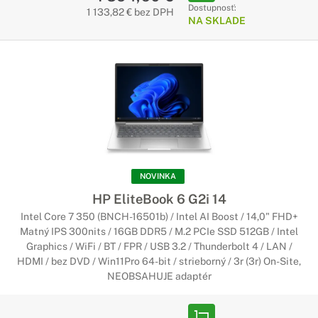
Dostupnosť:
1 133,82 € bez DPH
NA SKLADE
NOVINKA
HP EliteBook 6 G2i 14
Intel Core 7 350 (BNCH-16501b) / Intel AI Boost / 14,0" FHD+
Matný IPS 300nits / 16GB DDR5 / M.2 PCIe SSD 512GB / Intel
Graphics / WiFi / BT / FPR / USB 3.2 / Thunderbolt 4 / LAN /
HDMI / bez DVD / Win11Pro 64-bit / strieborný / 3r (3r) On-Site,
NEOBSAHUJE adaptér