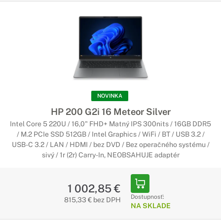
NOVINKA
HP 200 G2i 16 Meteor Silver
Intel Core 5 220U / 16,0" FHD+ Matný IPS 300nits / 16GB DDR5
/ M.2 PCIe SSD 512GB / Intel Graphics / WiFi / BT / USB 3.2 /
USB-C 3.2 / LAN / HDMI / bez DVD / Bez operačného systému /
sivý / 1r (2r) Carry-In, NEOBSAHUJE adaptér
1 002,85 €
Dostupnosť:
815,33 € bez DPH
NA SKLADE