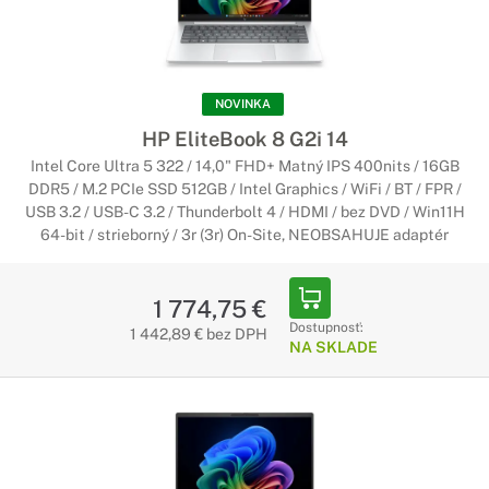
potrebujete kresliť ako na tablete alebo pracovať na
notebooku v skupine, konvertibilný notebook je to správne
riešenie.
NOVINKA
Notebooky HP na cesty
HP EliteBook 8 G2i 14
Cestujte pohodlne a bez obáv
Intel Core Ultra 5 322 / 14,0" FHD+ Matný IPS 400nits / 16GB
DDR5 / M.2 PCIe SSD 512GB / Intel Graphics / WiFi / BT / FPR /
Pre ľudí, ktorí často cestujú, sú ideálne notebooky HP na
USB 3.2 / USB-C 3.2 / Thunderbolt 4 / HDMI / bez DVD / Win11H
cesty. Tieto noteboky sú ľahko prenosné vďaka kompaktnému
64-bit / strieborný / 3r (3r) On-Site, NEOBSAHUJE adaptér
a ľahkému prevedeniu. Navyše poskytujú extrémne dlhú
výdrž batérie, vďaka ktorej Vám vydržia aj počas dlhej cesty
bez nutnosti nabíjania.
1 774,75 €
Dostupnosť:
1 442,89 € bez DPH
Notebooky HP na úpravu foto a videa
NA SKLADE
Úprava fotiek a videí nebola nikdy
jednoduchšia
Notebooky pre grafikov musia spĺňať isté požiadavky. Medzi
ne patrí veľká kapacita RAM a kvalitný IPS displej, ktorý