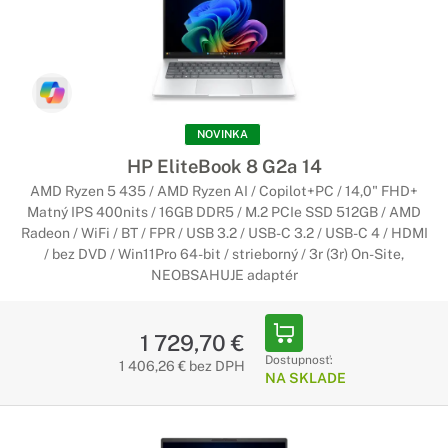
NOVINKA
HP EliteBook 8 G2a 14
AMD Ryzen 5 435 / AMD Ryzen AI / Copilot+PC / 14,0" FHD+
Matný IPS 400nits / 16GB DDR5 / M.2 PCIe SSD 512GB / AMD
Radeon / WiFi / BT / FPR / USB 3.2 / USB-C 3.2 / USB-C 4 / HDMI
/ bez DVD / Win11Pro 64-bit / strieborný / 3r (3r) On-Site,
NEOBSAHUJE adaptér
1 729,70 €
Dostupnosť:
1 406,26 € bez DPH
NA SKLADE