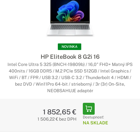
NOVINKA
HP EliteBook 8 G2i 16
Intel Core Ultra 5 325 (BNCH-19809b) / 16,0" FHD+ Matný IPS
400nits / 16GB DDR5 / M.2 PCIe SSD 512GB / Intel Graphics /
WiFi / BT / FPR / USB 3.2 / USB-C 3.2 / Thunderbolt 4 / HDMI /
bez DVD / Win11Pro 64-bit / strieborný / 3r (3r) On-Site,
NEOBSAHUJE adaptér
1 852,65 €
Dostupnosť:
1 506,22 € bez DPH
NA SKLADE