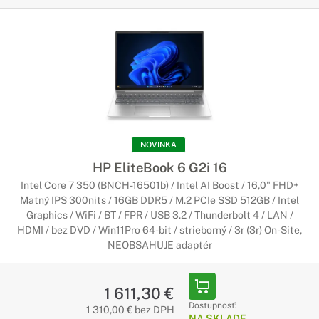
NOVINKA
HP EliteBook 6 G2i 16
Intel Core 7 350 (BNCH-16501b) / Intel AI Boost / 16,0" FHD+
Matný IPS 300nits / 16GB DDR5 / M.2 PCIe SSD 512GB / Intel
Graphics / WiFi / BT / FPR / USB 3.2 / Thunderbolt 4 / LAN /
HDMI / bez DVD / Win11Pro 64-bit / strieborný / 3r (3r) On-Site,
NEOBSAHUJE adaptér
1 611,30 €
Dostupnosť:
1 310,00 € bez DPH
NA SKLADE