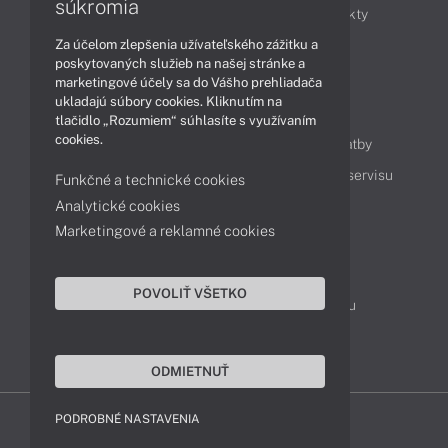
súkromia
Obchodné informácie
Novinky
Produkty
Za účelom zlepšenia užívateľského zážitku a
Technológie
Videá
poskytovaných služieb na našej stránke a
marketingové účely sa do Vášho prehliadača
ukladajú súbory cookies. Kliknutím na
Obsah
tlačidlo „Rozumiem“ súhlasíte s využívaním
cookies.
Ako nakupovať
Možnosti doručenia a platby
Podpora a servis
Servisné služby
Cenník servisu
Funkčné a technické cookies
Analytické cookies
Marketingové a reklamné cookies
Kontakty
043 4224 771
Obchodné oddelenie
POVOLIŤ VŠETKO
Servisné oddelenie
Reklamácia tovaru
TeamViewer (vzdialená podpora)
ODMIETNUŤ
PODROBNÉ NASTAVENIA