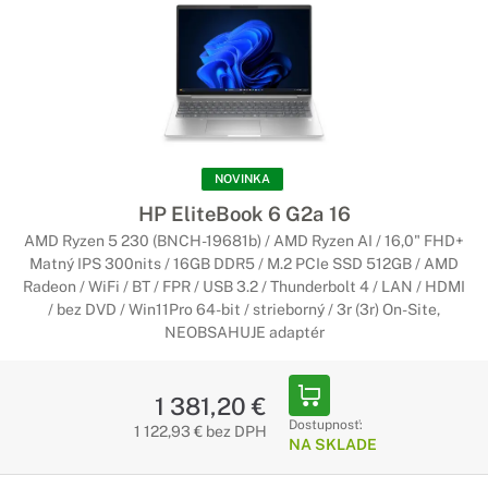
NOVINKA
HP EliteBook 6 G2a 16
AMD Ryzen 5 230 (BNCH-19681b) / AMD Ryzen AI / 16,0" FHD+
Matný IPS 300nits / 16GB DDR5 / M.2 PCIe SSD 512GB / AMD
Radeon / WiFi / BT / FPR / USB 3.2 / Thunderbolt 4 / LAN / HDMI
/ bez DVD / Win11Pro 64-bit / strieborný / 3r (3r) On-Site,
NEOBSAHUJE adaptér
1 381,20 €
Dostupnosť:
1 122,93 € bez DPH
NA SKLADE