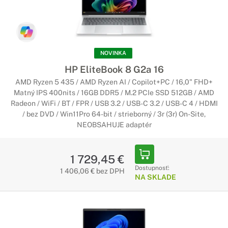
Maximálne zobrazenie
Ak potrebujete notebook s veľkým displejom, tieto
notebooky sú pre Vás to pravé. 17 a viac palcový displej
ponúka veľkú obrazovku, ktorá Vám umožní na Vašom
NOVINKA
notebooku vidieť všetko, čo potrebujete.
HP EliteBook 8 G2a 16
AMD Ryzen 5 435 / AMD Ryzen AI / Copilot+PC / 16,0" FHD+
Matný IPS 400nits / 16GB DDR5 / M.2 PCIe SSD 512GB / AMD
Radeon / WiFi / BT / FPR / USB 3.2 / USB-C 3.2 / USB-C 4 / HDMI
/ bez DVD / Win11Pro 64-bit / strieborný / 3r (3r) On-Site,
NEOBSAHUJE adaptér
1 729,45 €
Dostupnosť:
1 406,06 € bez DPH
NA SKLADE