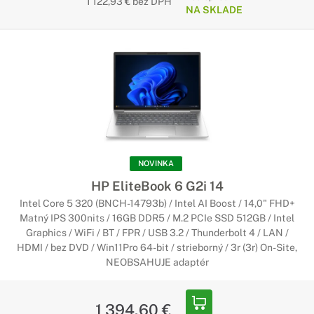
1 122,93 € bez DPH
NA SKLADE
NOVINKA
HP EliteBook 6 G2i 14
Intel Core 5 320 (BNCH-14793b) / Intel AI Boost / 14,0" FHD+
Matný IPS 300nits / 16GB DDR5 / M.2 PCIe SSD 512GB / Intel
Graphics / WiFi / BT / FPR / USB 3.2 / Thunderbolt 4 / LAN /
HDMI / bez DVD / Win11Pro 64-bit / strieborný / 3r (3r) On-Site,
NEOBSAHUJE adaptér
1 394,60 €