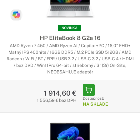
zaručí presné zobrazenie fotografií alebo videa.
Dizajnové notebooky HP
NOVINKA
Zažiarte so štýlovými notebookmi HP
HP EliteBook 8 G2a 16
Ak hľadáte štýlový notebook, pravdepodobne budete pozerať
AMD Ryzen 7 450 / AMD Ryzen AI / Copilot+PC / 16,0" FHD+
po tenkých ultrabookoch s kvalitným kovovým telom v
Matný IPS 400nits / 16GB DDR5 / M.2 PCIe SSD 512GB / AMD
zaujímavých farbách, alebo po netradičných konvertibilných
Radeon / WiFi / BT / FPR / USB 3.2 / USB-C 3.2 / USB-C 4 / HDMI
prevedeniach s dotykovým displejom.
/ bez DVD / Win11Pro 64-bit / strieborný / 3r (3r) On-Site,
NEOBSAHUJE adaptér
Dotykové notebooky HP
Ešte pohodlnejšie ovládanie
1 914,60 €
Ak Vám vyhovuje práca s dotykovým displejom, ale zároveň
Dostupnosť:
1 556,59 € bez DPH
potrebujete mať výkonné zariadenie, notebooky HP s
NA SKLADE
dotykovým LCD displejom sú tá pravá voľba. Vďaka tejto
kombinácií bude práca s notebookom ešte lepšia.
Notebooky HP 17" a viac