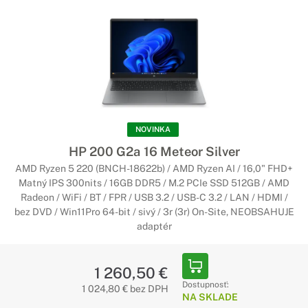
NOVINKA
HP 200 G2a 16 Meteor Silver
AMD Ryzen 5 220 (BNCH-18622b) / AMD Ryzen AI / 16,0" FHD+
Matný IPS 300nits / 16GB DDR5 / M.2 PCIe SSD 512GB / AMD
Radeon / WiFi / BT / FPR / USB 3.2 / USB-C 3.2 / LAN / HDMI /
bez DVD / Win11Pro 64-bit / sivý / 3r (3r) On-Site, NEOBSAHUJE
adaptér
1 260,50 €
Dostupnosť:
1 024,80 € bez DPH
NA SKLADE