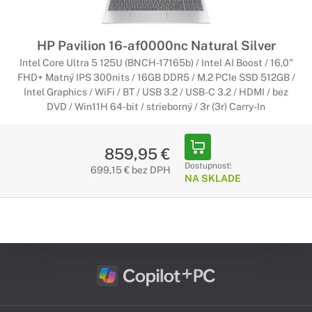
počas dlhej cesty bez nutnosti nabíjania.
Notebooky HP Pavilion 17" a viac
HP Pavilion 16-af0000nc Natural Silver
Maximálne zobrazenie
Intel Core Ultra 5 125U (BNCH-17165b) / Intel AI Boost / 16,0"
FHD+ Matný IPS 300nits / 16GB DDR5 / M.2 PCIe SSD 512GB /
Ak potrebujete notebook Pavilion s veľkým displejom, tieto
Intel Graphics / WiFi / BT / USB 3.2 / USB-C 3.2 / HDMI / bez
notebooky sú pre Vás to pravé. 17 a viac palcový displej
DVD / Win11H 64-bit / strieborný / 3r (3r) Carry-In
ponúka veľkú obrazovku, ktorá Vám umožní na Vašom
notebooku vidieť všetko, čo potrebujete.
859,95 €
Herné notebooky HP Pavilion Gaming
Dostupnosť:
699,15 € bez DPH
NA SKLADE
Úžasný herný výkon
Herné notebooky Pavilion v sebe kombinujú výkonné
komponenty s telom, ktoré notebooku poskytuje dokonalé
chladenie. Medzi najdôležitejšie parametre notebooku patrí
grafická karta a výkonný herný procesor.
Konvertibilné notebooky HP Pavilion