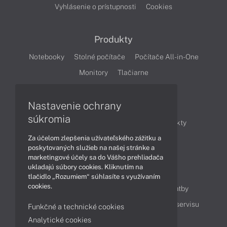
Vyhlásenie o prístupnosti
Cookies
Produkty
Notebooky
Stolné počítače
Počítače All-in-One
Monitory
Tlačiarne
Nastavenie ochrany
Články
súkromia
Obchodné informácie
Novinky
Produkty
Za účelom zlepšenia užívateľského zážitku a
Technológie
Videá
poskytovaných služieb na našej stránke a
marketingové účely sa do Vášho prehliadača
ukladajú súbory cookies. Kliknutím na
Obsah
tlačidlo „Rozumiem“ súhlasíte s využívaním
cookies.
Ako nakupovať
Možnosti doručenia a platby
Podpora a servis
Servisné služby
Cenník servisu
Funkčné a technické cookies
Analytické cookies