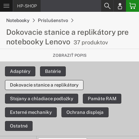
HP-SHOP
Notebooky
Príslušenstvo
Dokovacie stanice a replikátory pre
notebooky Lenovo
37 produktov
Konektivita už nebude nikdy problém
ZOBRAZIŤ POPIS
Dokovacie stanice a port replikátory Vám umožnia pripojiť
Adaptéry
Batérie
rozsiahle množstvo periférnych zariadení k Vášmu
notebooku. Nie ste tak obmedzovaní množstvom základných
Dokovacie stanice a replikátory
portov na notebooku.
Stojany a chladiace podložky
Pamäte RAM
Externé mechaniky
Ochrana displeja
Ostatné