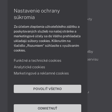
Nastavenie ochrany
Články
súkromia
Obchodné informácie
Novinky
Produkty
Za účelom zlepšenia užívateľského zážitku a
Technológie
Videá
poskytovaných služieb na našej stránke a
marketingové účely sa do Vášho prehliadača
ukladajú súbory cookies. Kliknutím na
Obsah
tlačidlo „Rozumiem“ súhlasíte s využívaním
cookies.
Ako nakupovať
Možnosti doručenia a platby
Podpora a servis
Servisné služby
Cenník servisu
Funkčné a technické cookies
Analytické cookies
Marketingové a reklamné cookies
Kontakty
043 4224 771
Obchodné oddelenie
POVOLIŤ VŠETKO
Servisné oddelenie
Reklamácia tovaru
TeamViewer (vzdialená podpora)
ODMIETNUŤ