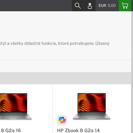
EUR
0,00
l a všetky dôležité funkcie, ktoré potrebujete. Úžasný
ky sú ľahko prenosné vďaka kompaktnému a ľahkému prevedeniu.
ty bez nutnosti nabíjania.
ocou neho prepojiť váš EliteBook s viacerými monitormi, alebo
 8 G2a 16
HP Zbook 8 G2a 14