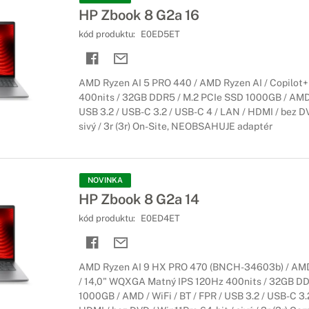
HP Zbook 8 G2a 16
kód produktu:
E0ED5ET
AMD Ryzen AI 5 PRO 440 / AMD Ryzen AI / Copilot+
400nits / 32GB DDR5 / M.2 PCIe SSD 1000GB / AMD 
USB 3.2 / USB-C 3.2 / USB-C 4 / LAN / HDMI / bez DV
sivý / 3r (3r) On-Site, NEOBSAHUJE adaptér
NOVINKA
HP Zbook 8 G2a 14
kód produktu:
E0ED4ET
AMD Ryzen AI 9 HX PRO 470 (BNCH-34603b) / AMD 
/ 14,0" WQXGA Matný IPS 120Hz 400nits / 32GB DD
1000GB / AMD / WiFi / BT / FPR / USB 3.2 / USB-C 3.