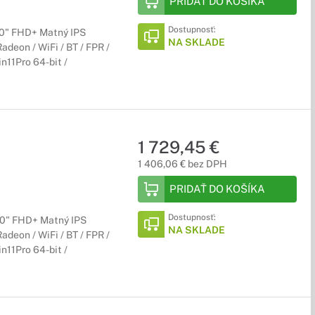
PRIDAŤ DO KOŠÍKA
Dostupnosť:
,0" FHD+ Matný IPS
NA SKLADE
deon / WiFi / BT / FPR /
n11Pro 64-bit /
1 729,45 €
1 406,06 € bez DPH
PRIDAŤ DO KOŠÍKA
Dostupnosť:
,0" FHD+ Matný IPS
NA SKLADE
deon / WiFi / BT / FPR /
n11Pro 64-bit /