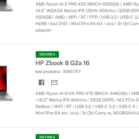
AMD Ryzen AI 5 PRO 435 (BNCH-19350b) / AMD Ryze
booky HP EliteBook
14,0" WQXGA Matný IPS 120Hz 400nits / 32GB DDR
1000GB / AMD / WiFi / BT / FPR / USB 3.2 / USB-C 3.
ie ovládanie
HDMI / bez DVD / Win11Pro 64-bit / sivý / 3r (3r) C
adaptér
 s dotykovým displejom, ale zároveň potrebujete mať výkonné zari
tejto kombinácií bude práca s notebookom ešte lepšia.
NOVINKA
HP Zbook 8 G2a 16
kód produktu:
E0ED7ET
AMD Ryzen AI 9 HX PRO 470 (BNCH-34603b) / AMD 
/ 16,0" Matný IPS 400nits / 32GB DDR5 / M.2 PCIe
Radeon / WiFi / BT / USB 3.2 / USB-C 3.2 / USB-C 4 
Win11Pro 64-bit / sivý / 3r (3r) Carry-In, NEOBSAHU
NOVINKA