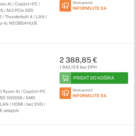
Dostupnosť:
n AI / Copilot+PC /
INFORMUJTE SA
5 / M.2 PCIe SSD
2 / Thunderbolt 4 / LAN /
arry-In, NEOBSAHUJE
adenie, notebooky HP EliteBook s dotykovým LCD displejom sú
2 388,85 €
1 942,15 € bez DPH
PRIDAŤ DO KOŠÍKA
Dostupnosť:
Ryzen AI / Copilot+PC
INFORMUJTE SA
 SSD 1000GB / AMD
/ LAN / HDMI / bez DVD /
JE adaptér