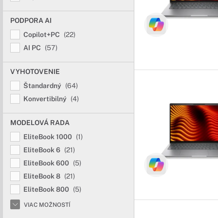
Dotykové note
PODPORA AI
Ešte pohodlnejš
Copilot+PC
(22)
AI PC
(57)
Ak Vám vyhovuje práca
tá pravá voľba. Vďaka 
VYHOTOVENIE
Štandardný
(64)
Konvertibilný
(4)
MODELOVÁ RADA
EliteBook 1000
(1)
EliteBook 6
(21)
EliteBook 600
(5)
EliteBook 8
(21)
EliteBook 800
(5)
VIAC MOŽNOSTÍ