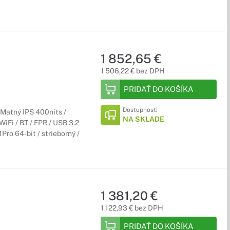
1 852,65 €
1 506,22 € bez DPH
PRIDAŤ DO KOŠÍKA
Dostupnosť:
 Matný IPS 400nits /
NA SKLADE
iFi / BT / FPR / USB 3.2
Pro 64-bit / strieborný /
1 381,20 €
1 122,93 € bez DPH
PRIDAŤ DO KOŠÍKA