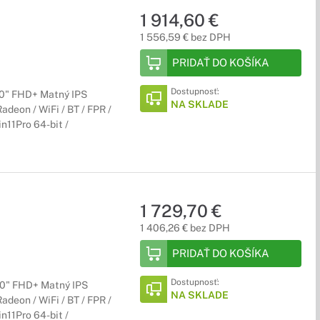
1 914,60 €
1 556,59 € bez DPH
PRIDAŤ DO KOŠÍKA
Dostupnosť:
,0" FHD+ Matný IPS
NA SKLADE
deon / WiFi / BT / FPR /
n11Pro 64-bit /
1 729,70 €
1 406,26 € bez DPH
PRIDAŤ DO KOŠÍKA
Dostupnosť:
,0" FHD+ Matný IPS
NA SKLADE
deon / WiFi / BT / FPR /
n11Pro 64-bit /