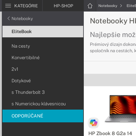
KATEGÓRIE
HP-SHOP
Notebooky
Elit
Notebooky
Notebooky H
EliteBook
Najlepšie mož
Prémiový dizajn dokona
Na cesty
spoločník na cestách, 
Konvertibilné
Notebooky HP 
2v1
Cestujte pohodl
Dotykové
Pre ľudí, ktorí často 
s Thunderbolt 3
Navyše poskytujú extré
s Numerickou klávesnicou
Notebooky HP 
ODPORÚČANÉ
Maximálna pren
Port Thunderbolt 3 Vá
HP Zbook 8 G2a 14