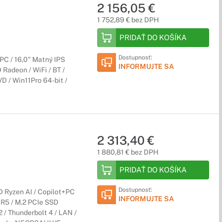
2 156,05 €
1 752,89 € bez DPH
PRIDAŤ DO KOŠÍKA
Dostupnosť:
PC / 16,0" Matný IPS
INFORMUJTE SA
Radeon / WiFi / BT /
D / Win11Pro 64-bit /
2 313,40 €
1 880,81 € bez DPH
PRIDAŤ DO KOŠÍKA
Dostupnosť:
Ryzen AI / Copilot+PC
INFORMUJTE SA
R5 / M.2 PCIe SSD
2 / Thunderbolt 4 / LAN /