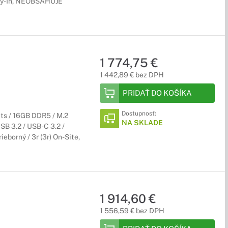
arry-In, NEOBSAHUJE
1 774,75 €
1 442,89 € bez DPH
PRIDAŤ DO KOŠÍKA
Dostupnosť:
its / 16GB DDR5 / M.2
NA SKLADE
USB 3.2 / USB-C 3.2 /
eborný / 3r (3r) On-Site,
1 914,60 €
1 556,59 € bez DPH