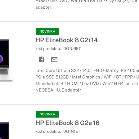
HDMI / bez DVD / Win11Pro 64-bit / sivý / 3r (3r) C
adaptér
NOVINKA
HP EliteBook 8 G2i 14
kód produktu:
DG1U6ET
Intel Core Ultra 5 322 / 14,0" FHD+ Matný IPS 400n
PCIe SSD 512GB / Intel Graphics / WiFi / BT / FPR / 
Thunderbolt 4 / HDMI / bez DVD / Win11H 64-bit / stri
NEOBSAHUJE adaptér
NOVINKA
HP EliteBook 8 G2a 16
kód produktu:
DG1N1ET