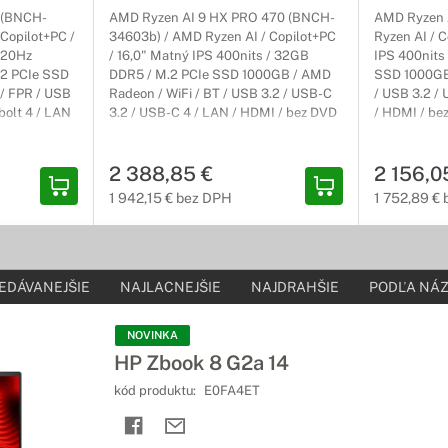
rýchlejšie a efektívnejšie.
 (BNCH-
AMD Ryzen AI 9 HX PRO 470 (BNCH-
AMD Ryzen 
Copilot+PC /
34603b) / AMD Ryzen AI / Copilot+PC
Ryzen AI / C
EliteBook s numerickou klávesnicou
120Hz
/ 16,0" Matný IPS 400nits / 32GB
IPS 400nits
.2 PCIe SSD
DDR5 / M.2 PCIe SSD 1000GB / AMD
SSD 1000GB 
s číslami
 / FPR / USB
Radeon / WiFi / BT / USB 3.2 / USB-C
/ USB 3.2 /
bolt 4 / LAN
3.2 / USB-C 4 / LAN / HDMI / bez DVD
/ HDMI / bez
 zahŕňa prácu s číslami, určite oceníte EliteBook s numerickou klá
o 64-bit /
/ Win11Pro 64-bit / sivý / 3r (3r) Carry-
sivý / 3r (
lebo bankárov.
NEOBSAHUJE
In, NEOBSAHUJE adaptér
adaptér
2 388,85 €
2 156,0
EliteBook 2v1
1 942,15 € bez DPH
1 752,89 €
ok v jednom zariadení
y HP dokážete používať aj ako samostatný tablet, vďaka oddeliteľnej
otebooky 2v1 sú tá správna voľba.
EDÁVANEJŠIE
NAJLACNEJŠIE
NAJDRAHŠIE
PODĽA NÁZ
 notebooky HP EliteBook x360
NOVINKA
HP Zbook 8 G2a 14
o práve potrebujete
kód produktu:
E0FA4ET
displejom otočným o 360° vám dobre poslúžia najmä pri práci s dot
booku v skupine, konvertibilný notebook je to správne riešenie.