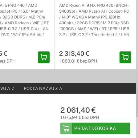
AI 5 PRO 440 / AMD
AMD Ryzen AI 9 HX PRO 470 (BNCH-
opilot+PC / 16,0" Matný
34603b) / AMD Ryzen AI / Copilot+PC
 / 32GB DDR5 / M.2 PCIe
/ 14,0" WQXGA Matný IPS 120Hz
/ AMD Radeon / WiFi / BT
400nits / 32GB DDR5 / M.2 PCIe SSD
 USB-C 3.2 / USB-C 4 / LAN
1000GB / AMD / WiFi / BT / FPR / USB
 DVD / Win11Pro 64-bit /
3.2 / USB-C 3.2 / Thunderbolt 4 / LAN
vesnicou. Preto sú tieto notebooky vhodné najmä pre účtovníkov,
3r) On-Site, NEOBSAHUJE
/ HDMI / bez DVD / Win11Pro 64-bit /
sivý / 3r (3r) Carry-In, NEOBSAHUJE
5 €
adaptér
2 313,40 €
 bez DPH
1 880,81 € bez DPH
 klávesnici. Pokiaľ potrebujete pri Vašej práci výkonné
VU A-Z
PODĽA NÁZVU Z-A
2 061,40 €
1 675,94 € bez DPH
ykovým displejom. Či už potrebujete kresliť ako na tablete
PRIDAŤ DO KOŠÍKA