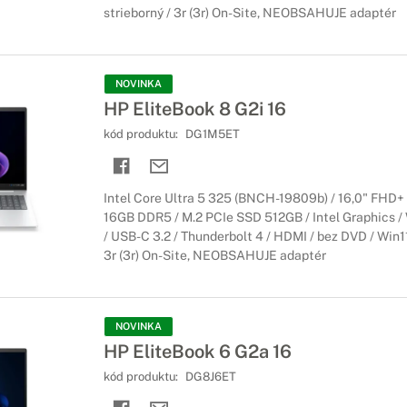
strieborný / 3r (3r) On-Site, NEOBSAHUJE adaptér
NOVINKA
HP EliteBook 8 G2i 16
kód produktu:
DG1M5ET
Intel Core Ultra 5 325 (BNCH-19809b) / 16,0" FHD+
16GB DDR5 / M.2 PCIe SSD 512GB / Intel Graphics / W
/ USB-C 3.2 / Thunderbolt 4 / HDMI / bez DVD / Win11
3r (3r) On-Site, NEOBSAHUJE adaptér
NOVINKA
HP EliteBook 6 G2a 16
kód produktu:
DG8J6ET