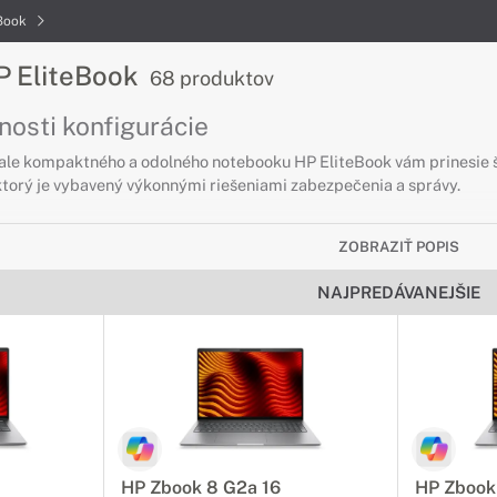
eBook
P EliteBook
68 produktov
nosti konfigurácie
le kompaktného a odolného notebooku HP EliteBook vám prinesie štý
ktorý je vybavený výkonnými riešeniami zabezpečenia a správy.
EliteBook na cesty
ZOBRAZIŤ POPIS
ne a bez obáv
NAJPREDÁVANEJŠIE
cestujú, sú ideálne notebooky HP EliteBook na cesty. Tieto notebo
mne dlhú výdrž batérie, vďaka ktorej Vám vydržia aj počas dlhej ces
EliteBook s Thunderbolt 3
osová rýchlosť
m umožní prenášať dáta rýchlosťou až 40Gb/s. Vďaka tomu viete pom
HP Zbook 8 G2a 16
HP Zbook