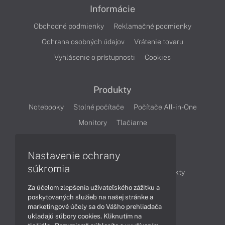
Informácie
Obchodné podmienky
Reklamačné podmienky
Ochrana osobných údajov
Vrátenie tovaru
Vyhlásenie o prístupnosti
Cookies
Produkty
Notebooky
Stolné počítače
Počítače All-in-One
Monitory
Tlačiarne
Nastavenie ochrany
Články
súkromia
Obchodné informácie
Novinky
Produkty
Za účelom zlepšenia užívateľského zážitku a
Technológie
Videá
poskytovaných služieb na našej stránke a
marketingové účely sa do Vášho prehliadača
ukladajú súbory cookies. Kliknutím na
Obsah