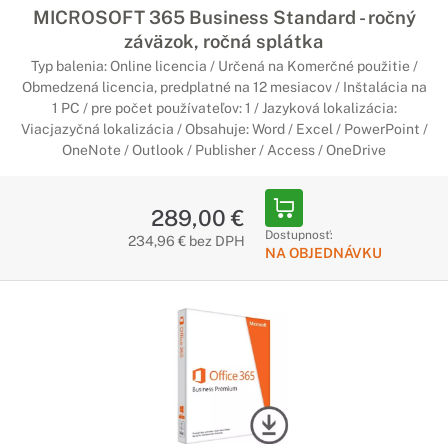
Každá úloha je jednoduchšia, či už upravujete fotky a videá,
MICROSOFT 365 Business Standard - ročný
navrhujete produkty, tvoríte grafiku alebo spravujete svoje
záväzok, ročná splátka
dáta, s použitím príslušného špecializovaného softvéru.
Typ balenia: Online licencia / Určená na Komerčné použitie /
Obmedzená licencia, predplatné na 12 mesiacov / Inštalácia na
1 PC / pre počet používateľov: 1 / Jazyková lokalizácia:
Viacjazyčná lokalizácia / Obsahuje: Word / Excel / PowerPoint /
OneNote / Outlook / Publisher / Access / OneDrive
289,00 €
Dostupnosť:
234,96 € bez DPH
NA OBJEDNÁVKU