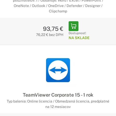
používateľov: 1 / Obsahuje: Word / Excel / PowerPoint /
OneNote / Outlook / OneDrive / Defender / Designer /
Clipchamp
93,75 €
Dostupnosť:
76,22 € bez DPH
NA SKLADE
TeamViewer Corporate 15 - 1 rok
Typ balenia: Online licencia / Obmedzená licencia, predplatné
na 12 mesiacov