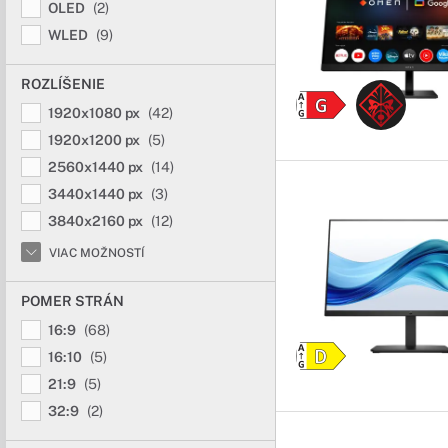
OLED
(2)
WLED
(9)
Zakrivené mo
Vždy ideálny obr
ROZLÍŠENIE
Vďaka zakriveniu je ka
1920x1080 px
(42)
grafikov, ale aj bežnýc
1920x1200 px
(5)
2560x1440 px
(14)
3440x1440 px
(3)
3840x2160 px
(12)
VIAC MOŽNOSTÍ
POMER STRÁN
16:9
(68)
16:10
(5)
21:9
(5)
32:9
(2)