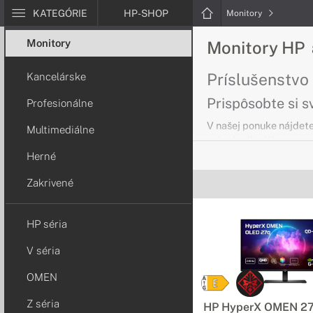
KATEGÓRIE
HP-SHOP
Monitory
Monitory
Monitory HP
Príslušenstvo
Kancelárske
Prispôsobte si s
Profesionálne
V našej ponuke nájdete
Multimediálne
najpohodlnejšia.
Herné
Monitory HP s
Zakrivené
Optimálne para
HP séria
Vychutnajte si živú kv
prenesú vašu prácu a z
V séria
Monitory HP Z
OMEN
Dokonalé a pres
Z séria
HP HyperX OMEN 2