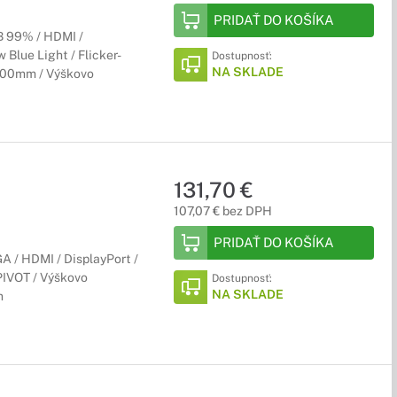
PRIDAŤ DO KOŠÍKA
B 99% / HDMI /
 Blue Light / Flicker-
Dostupnosť:
NA SKLADE
100mm / Výškovo
jov monitora. Ohnuté monitory HP sú ideálne pre hráčov a
131,70 €
107,07 € bez DPH
PRIDAŤ DO KOŠÍKA
 / HDMI / DisplayPort /
PIVOT / Výškovo
Dostupnosť:
NA SKLADE
n