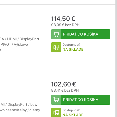
114,50 €
93,09 € bez DPH
PRIDAŤ DO KOŠÍKA
A / HDMI / DisplayPort
 PIVOT / Výškovo
Dostupnosť:
NA SKLADE
n
102,60 €
83,41 € bez DPH
PRIDAŤ DO KOŠÍKA
MI / DisplayPort / Low
vo nastaviteľný / čierny
Dostupnosť:
NA SKLADE