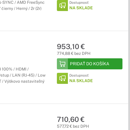
ia G-SYNC / AMD FreeSync
Dostupnosť:
NA SKLADE
ierny / Herný / 2r (2r)
parametre prispôsobené na to, aby vyhoveli aj tým
953,10 €
774,88 € bez DPH
PRIDAŤ DO KOŠÍKA
B 100% / HDMI /
ýstup / LAN (RJ-45) / Low
Dostupnosť:
Preto sú monitory značky HP vybavené skvelým farebným gamutom
NA SKLADE
 / Výškovo nastaviteľný
710,60 €
EN. Odteraz si môžte užívať ničím nerušené hranie bez sekania
577,72 € bez DPH