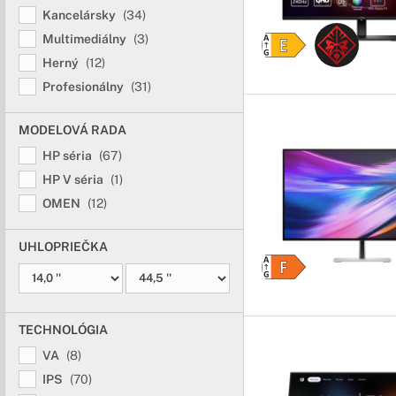
bežnej práci v kancelári
Kancelársky
(34)
Multimediálny
(3)
Profesionálne
Herný
(12)
Profesionálny
(31)
Stvorené pre prof
Potrebujete pre svoju 
MODELOVÁ RADA
najnáročnejším požiad
HP séria
(67)
Multimediálne
HP V séria
(1)
OMEN
(12)
Dokonalé zobraz
Pri práci s multimédia
UHLOPRIEČKA
a špičkovými technológ
Herné monito
TECHNOLÓGIA
Pripravené do a
VA
(8)
Každý hráč počítačový
IPS
(70)
alebo rozmazených záb