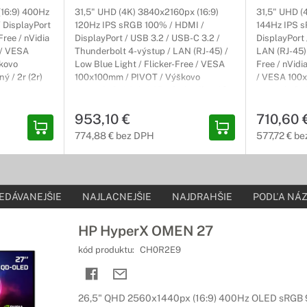
prakticky bez akýchkoľvek okrajov z viacerých displejov HP Z séri
16:9) 400Hz
31,5" UHD (4K) 3840x2160px (16:9)
31,5" UHD (
e a flexibilnými možnosťami pripojenia všetkých vašich zariadení.
DisplayPort
120Hz IPS sRGB 100% / HDMI /
144Hz IPS 
Free / nVidia
DisplayPort / USB 3.2 / USB-C 3.2 /
DisplayPort 
/ VESA
Thunderbolt 4-výstup / LAN (RJ-45) /
LAN (RJ-45) 
 séria
kovo
Low Blue Light / Flicker-Free / VESA
Free / nVid
ný / 2r (2r)
100x100mm / PIVOT / Výškovo
/ VESA 100
adom na každodenné použitie
nastaviteľný / sivý / Profesionálny / 3r
nastaviteľný 
(3r) Carry-In
Carry-In
te svoju produktivitu a pracujte pohodlne na displejoch podnikovej 
953,10 €
710,60 
tupnom prevedení.
774,88 € bez DPH
577,72 € b
 OMEN
jvyššej úrovni.
EDÁVANEJŠIE
NAJLACNEJŠIE
NAJDRAHŠIE
PODĽA NÁZ
 ťažko vybojované víťazstvá na monitore s obrazom, ktorý stojí za 
e nepriateľa vyzerať výborne.
HP HyperX OMEN 27
kód produktu:
CH0R2E9
monitory HP
odenné použitie
26,5" QHD 2560x1440px (16:9) 400Hz OLED sRGB 
jú skvelým pomerom cena / kvalita. Vďaka ich skvelým parametrom i