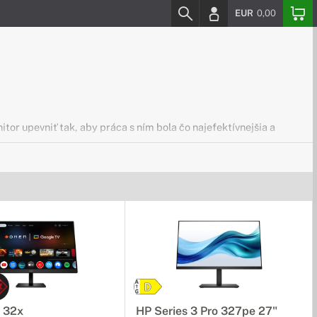
EUR
0,00
tor upevniť tak, aby práca s ním bola čo najefektívnejšia a
ie sú vybavené veľkým displejom a vďaka jednoduchému pripojeniu
 32x
HP Series 3 Pro 327pe 27"