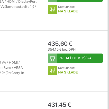
A / HDMI / DisplayPort
 Výškovo nastaviteľný /
Dostupnosť:
NA SKLADE
435,60 €
354,15 € bez DPH
PRIDAŤ DO KOŠÍKA
 VA / HDMI /
FreeSync / VESA
Dostupnosť:
NA SKLADE
2r (2r) Carry-In
431,45 €