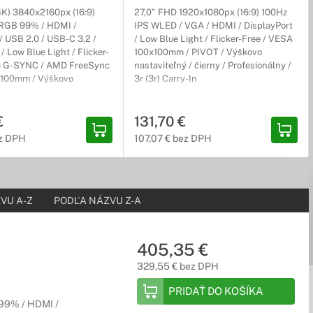
e s úzkym rámom pre maximálne pôsobivý obraz, farbami
4K) 3840x2160px (16:9)
27,0" FHD 1920x1080px (16:9) 100Hz
sRGB 99% / HDMI /
IPS WLED / VGA / HDMI / DisplayPort
/ USB 2.0 / USB-C 3.2 /
/ Low Blue Light / Flicker-Free / VESA
/ Low Blue Light / Flicker-
100x100mm / PIVOT / Výškovo
ia G-SYNC / AMD FreeSync
nastaviteľný / čierny / Profesionálny /
x100mm / Výškovo
3r (3r) Carry-In
/ čierny / Herný / 1r (2r)
triedy HP V série, ideálnych pre každodenné podnikanie v
€
131,70 €
ez DPH
107,07 € bez DPH
VU A-Z
PODĽA NÁZVU Z-A
všetky obete. Na obrovskom paneli s pôsobivým rozlíšením bude
405,35 €
329,55 € bez DPH
PRIDAŤ DO KOŠÍKA
99% / HDMI /
ch môžte bez problémov použiť nielen v domácnosti, ale aj pri