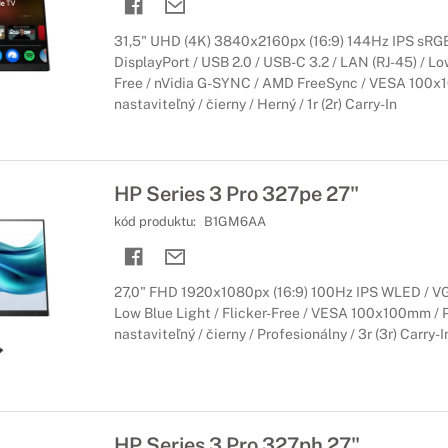
nitory HP
31,5" UHD (4K) 3840x2160px (16:9) 144Hz IPS sRG
DisplayPort / USB 2.0 / USB-C 3.2 / LAN (RJ-45) / Low
az pri práci či zábave
Free / nVidia G-SYNC / AMD FreeSync / VESA 100x
nastaviteľný / čierny / Herný / 1r (2r) Carry-In
ždý bod rovnako ďaleko od očí, a vy tak veľmi dobre vidíte aj do kra
h používateľov.
HP Series 3 Pro 327pe 27"
kód produktu:
B1GM6AA
27,0" FHD 1920x1080px (16:9) 100Hz IPS WLED / VGA
Low Blue Light / Flicker-Free / VESA 100x100mm / 
nastaviteľný / čierny / Profesionálny / 3r (3r) Carry-I
HP Series 3 Pro 327ph 27"