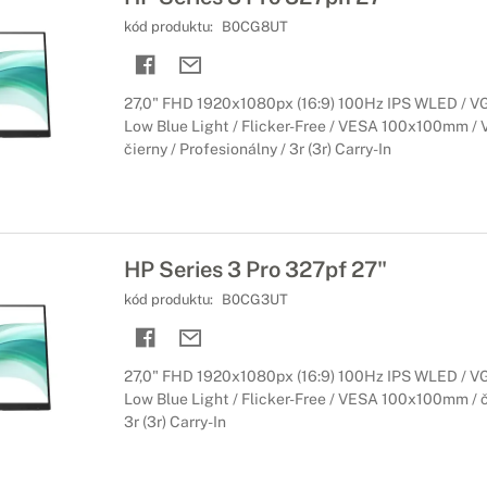
kód produktu:
B0CG8UT
27,0" FHD 1920x1080px (16:9) 100Hz IPS WLED / VGA
Low Blue Light / Flicker-Free / VESA 100x100mm / V
čierny / Profesionálny / 3r (3r) Carry-In
HP Series 3 Pro 327pf 27"
kód produktu:
B0CG3UT
27,0" FHD 1920x1080px (16:9) 100Hz IPS WLED / VGA
Low Blue Light / Flicker-Free / VESA 100x100mm / či
3r (3r) Carry-In