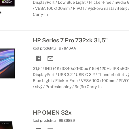
DisplayPort / Low Blue Light / Flicker-Free / nVid
í.
/ VESA 100x100mm / PIVOT / Výškovo nastaviteľný / č
Carry-In
 monitory HP EliteDisplay
esionálov
prácu to najlepšie? Profesionálne monitory od spoločnosti HP majú 
HP Series 7 Pro 732xk 31,5"
avkám našich zákazníkov.
kód produktu:
B7JM6AA
 monitory HP
31,5" UHD (4K) 3840x2160px (16:9) 120Hz IPS sRG
enie Vašich médií
DisplayPort / USB 3.2 / USB-C 3.2 / Thunderbolt 4-v
mi je dôležité, aby monitor vedel presne zobraziť všetky farby. 
Blue Light / Flicker-Free / VESA 100x100mm / PIVOT
iami, ktoré sa postarajú o to najlepšie zobrazenie.
/ sivý / Profesionálny / 3r (3r) Carry-In
ry HP OMEN
kcie
HP OMEN 32x
ch hier zaručene ocení kvalitné parametre herných monitorov HP OM
kód produktu:
99Z68E9
erov.