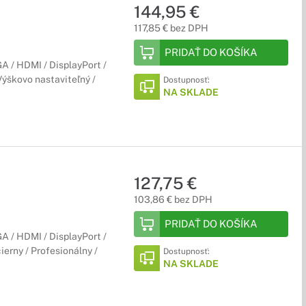
144,95 €
117,85 € bez DPH
PRIDAŤ DO KOŠÍKA
 / HDMI / DisplayPort /
ýškovo nastaviteľný /
Dostupnosť:
NA SKLADE
127,75 €
103,86 € bez DPH
PRIDAŤ DO KOŠÍKA
 / HDMI / DisplayPort /
erny / Profesionálny /
Dostupnosť:
NA SKLADE