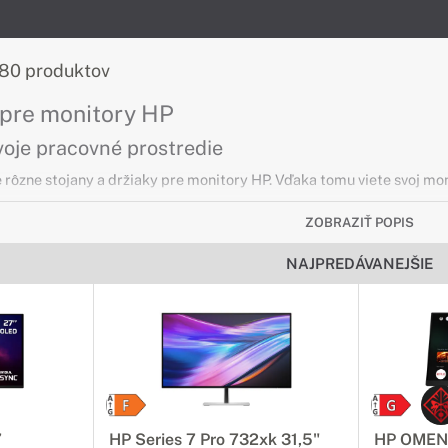
80 produktov
 pre monitory HP
voje pracovné prostredie
 rôzne stojany a držiaky pre monitory HP. Vďaka tomu viete svoj moni
ZOBRAZIŤ POPIS
éria
NAJPREDÁVANEJŠIE
metre s ohľadom na cenu
alitu, ktorú ste hľadali, za cenu, ktorá vás poteší. Monitory HP sér
ábavu na vyššiu úroveň.
 séria
né farby
7
HP Series 7 Pro 732xk 31,5"
HP OMEN