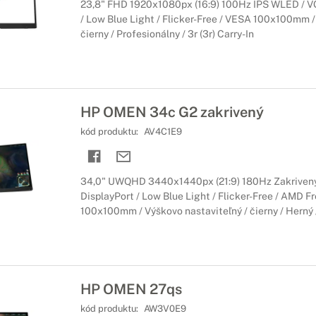
23,8" FHD 1920x1080px (16:9) 100Hz IPS WLED / VG
/ Low Blue Light / Flicker-Free / VESA 100x100mm /
čierny / Profesionálny / 3r (3r) Carry-In
HP OMEN 34c G2 zakrivený
kód produktu:
AV4C1E9
34,0" UWQHD 3440x1440px (21:9) 180Hz Zakrivený
DisplayPort / Low Blue Light / Flicker-Free / AMD 
100x100mm / Výškovo nastaviteľný / čierny / Herný / 
HP OMEN 27qs
kód produktu:
AW3V0E9