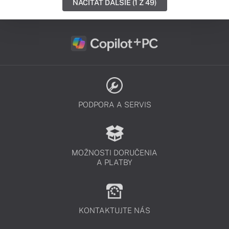
NAČÍTAŤ ĎALŠIE (1 Z 49)
PODPORA A SERVIS
MOŽNOSTI DORUČENIA
A PLATBY
KONTAKTUJTE NÁS