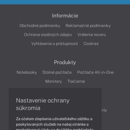
Informácie
Obchodné podmienky
Reklamačné podmienky
Ochrana osobných údajov
Vrátenie tovaru
Vyhlásenie o prístupnosti
Cookies
Produkty
Notebooky
Stolné počítače
Počítače All-in-One
Monitory
Tlačiarne
Nastavenie ochrany
Články
súkromia
Obchodné informácie
Novinky
Produkty
Za účelom zlepšenia užívateľského zážitku a
Technológie
Videá
poskytovaných služieb na našej stránke a
marketingové účely sa do Vášho prehliadača