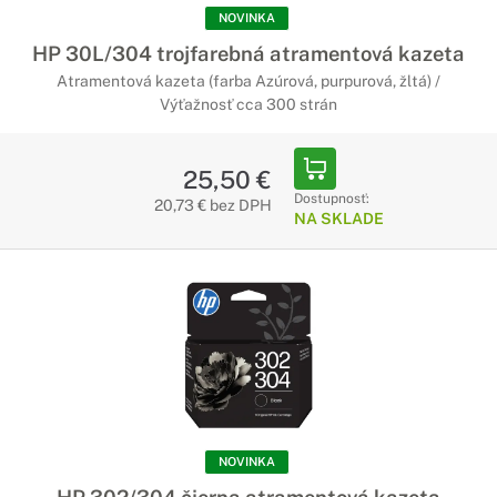
Papier HP je navrhnutý na využitie vo všetkých kancelárskych
NOVINKA
zariadeniach. Tento papier je ideálny pre stredné a veľké
HP 30L/304 trojfarebná atramentová kazeta
podniky, hodí sa na veľkoobjemovú tlač a je vyvinutý tak, aby
obmedzoval zachytávanie prachových čiastočiek, ktoré môžu
Atramentová kazeta (farba Azúrová, purpurová, žltá) /
spôsobiť zaseknutie papiera.
Výťažnosť cca 300 strán
25,50 €
Dostupnosť:
20,73 € bez DPH
NA SKLADE
NOVINKA