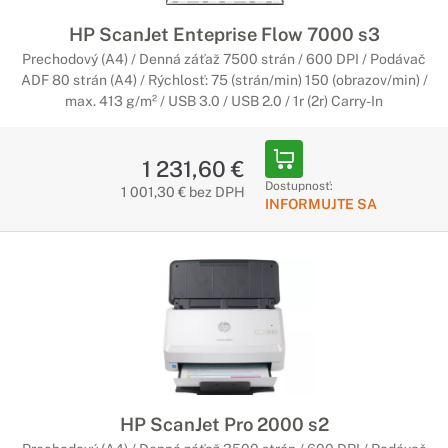
HP ScanJet Enteprise Flow 7000 s3
Prechodový (A4) / Denná záťaž 7500 strán / 600 DPI / Podávač
ADF 80 strán (A4) / Rýchlosť: 75 (strán/min) 150 (obrazov/min) /
max. 413 g/m² / USB 3.0 / USB 2.0 / 1r (2r) Carry-In
1 231,60 €
Dostupnosť:
1 001,30 € bez DPH
INFORMUJTE SA
HP ScanJet Pro 2000 s2