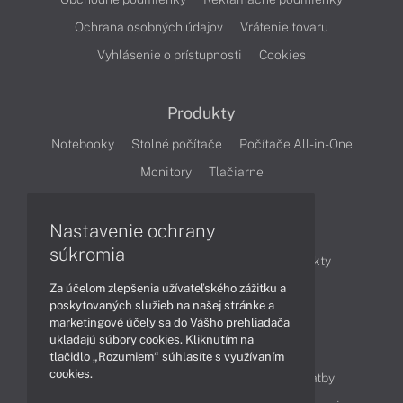
Ochrana osobných údajov
Vrátenie tovaru
Vyhlásenie o prístupnosti
Cookies
Produkty
Notebooky
Stolné počítače
Počítače All-in-One
Monitory
Tlačiarne
Nastavenie ochrany
Články
súkromia
Obchodné informácie
Novinky
Produkty
Za účelom zlepšenia užívateľského zážitku a
Technológie
Videá
poskytovaných služieb na našej stránke a
marketingové účely sa do Vášho prehliadača
ukladajú súbory cookies. Kliknutím na
Obsah
tlačidlo „Rozumiem“ súhlasíte s využívaním
cookies.
Ako nakupovať
Možnosti doručenia a platby