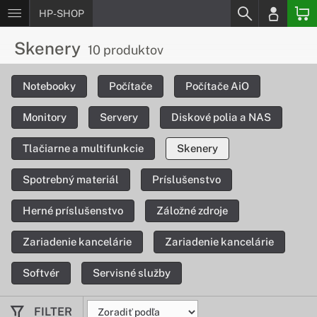
HP-SHOP
Skenery
10 produktov
Notebooky
Počítače
Počítače AiO
Monitory
Servery
Diskové polia a NAS
Tlačiarne a multifunkcie
Skenery
Spotrebný materiál
Príslušenstvo
Herné príslušenstvo
Záložné zdroje
Zariadenie kancelárie
Zariadenie kancelárie
Softvér
Servisné služby
FILTER