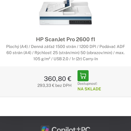
HP ScanJet Pro 2600 f1
Plochý (A4) / Denná záťaž 1500 strán / 1200 DPI / Podávač ADF
60 strán (A4) / Rýchlosť: 25 (strán/min) 50 (obrazov/min) / max.
105 g/m² / USB 2.0 / 1r (2r) Carry-In
360,80 €
Dostupnosť:
293,33 € bez DPH
NA SKLADE