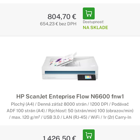
804,70 €
Dostupnosť:
654,23 € bez DPH
NA SKLADE
HP ScanJet Enteprise Flow N6600 fnw1
Plochý (A4) / Denná záťaž 8000 strán / 1200 DPI / Podávač
ADF 100 strán (A4) / Rýchlosť: 50 (strán/min) 100 (obrazov/min)
/ max. 120 g/m² / USB 3.0 / LAN (RJ-45) / WiFi / 1r (2r) Carry-In
1 426,50 €