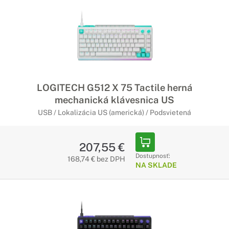
LOGITECH G512 X 75 Tactile herná
mechanická klávesnica US
USB / Lokalizácia US (americká) / Podsvietená
207,55 €
Dostupnosť:
168,74 € bez DPH
NA SKLADE