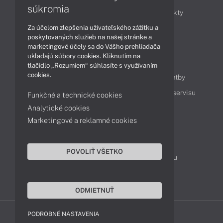
súkromia
Obchodné informácie
Novinky
Produkty
Za účelom zlepšenia užívateľského zážitku a
Technológie
Videá
poskytovaných služieb na našej stránke a
marketingové účely sa do Vášho prehliadača
ukladajú súbory cookies. Kliknutím na
Obsah
tlačidlo „Rozumiem“ súhlasíte s využívaním
cookies.
Ako nakupovať
Možnosti doručenia a platby
Podpora a servis
Servisné služby
Cenník servisu
Funkčné a technické cookies
Analytické cookies
Marketingové a reklamné cookies
Kontakty
043 4224 771
Obchodné oddelenie
POVOLIŤ VŠETKO
Servisné oddelenie
Reklamácia tovaru
TeamViewer (vzdialená podpora)
ODMIETNUŤ
PODROBNÉ NASTAVENIA