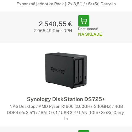
Expanzná jednotka Rack (12x 3,5") / / 5r (5r) Carry-In
2 540,55 €
Dostupnosť:
2 065,49 € bez DPH
NA SKLADE
Synology DiskStation DS725+
NAS Desktop / AMD Ryzen R1600 (2,60GHz-3,10GHz) / 4GB
DDR4 (2x 3,5") / / RAID 0, 1 / USB 3.2 / LAN (1Gb) / 3r (3r) Carry-
In