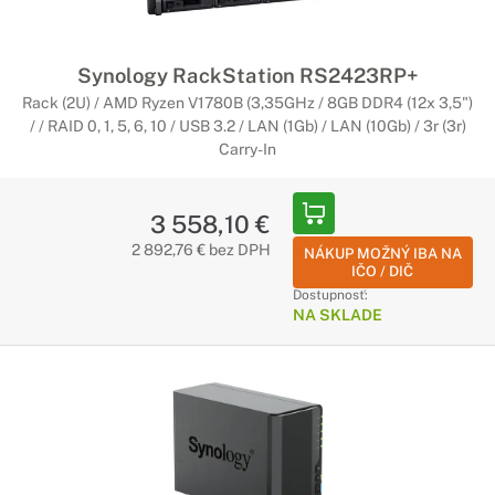
Synology RackStation RS2423RP+
Rack (2U) / AMD Ryzen V1780B (3,35GHz / 8GB DDR4 (12x 3,5")
/ / RAID 0, 1, 5, 6, 10 / USB 3.2 / LAN (1Gb) / LAN (10Gb) / 3r (3r)
Carry-In
3 558,10 €
2 892,76 € bez DPH
NÁKUP MOŽNÝ IBA NA
IČO / DIČ
Dostupnosť:
NA SKLADE