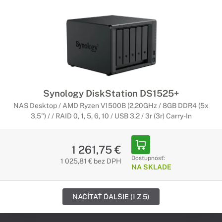
Synology DiskStation DS1525+
NAS Desktop / AMD Ryzen V1500B (2,20GHz / 8GB DDR4 (5x
3,5") / / RAID 0, 1, 5, 6, 10 / USB 3.2 / 3r (3r) Carry-In
1 261,75 €
Dostupnosť:
1 025,81 € bez DPH
NA SKLADE
NAČÍTAŤ ĎALŠIE (1 Z 5)