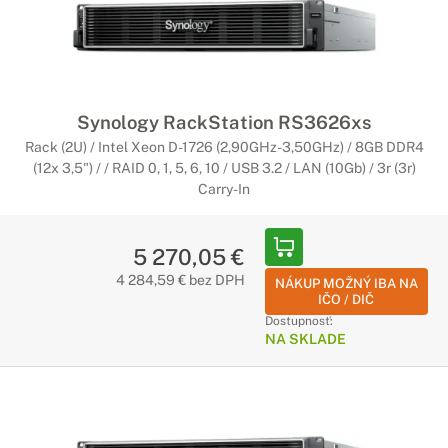
Synology RackStation RS3626xs
Rack (2U) / Intel Xeon D-1726 (2,90GHz-3,50GHz) / 8GB DDR4
(12x 3,5") / / RAID 0, 1, 5, 6, 10 / USB 3.2 / LAN (10Gb) / 3r (3r)
Carry-In
5 270,05 €
4 284,59 € bez DPH
NÁKUP MOŽNÝ IBA NA
IČO / DIČ
Dostupnosť:
NA SKLADE