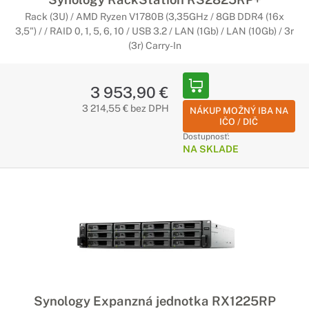
Rack (3U) / AMD Ryzen V1780B (3,35GHz / 8GB DDR4 (16x
3,5") / / RAID 0, 1, 5, 6, 10 / USB 3.2 / LAN (1Gb) / LAN (10Gb) / 3r
(3r) Carry-In
3 953,90 €
3 214,55 € bez DPH
NÁKUP MOŽNÝ IBA NA
IČO / DIČ
Dostupnosť:
NA SKLADE
Synology Expanzná jednotka RX1225RP