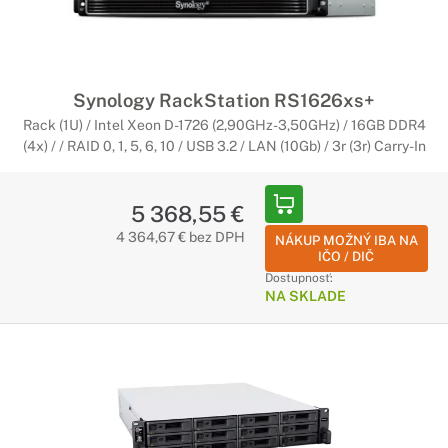
Synology RackStation RS1626xs+
Rack (1U) / Intel Xeon D-1726 (2,90GHz-3,50GHz) / 16GB DDR4
(4x) / / RAID 0, 1, 5, 6, 10 / USB 3.2 / LAN (10Gb) / 3r (3r) Carry-In
5 368,55 €
4 364,67 € bez DPH
NÁKUP MOŽNÝ IBA NA
IČO / DIČ
Dostupnosť:
NA SKLADE