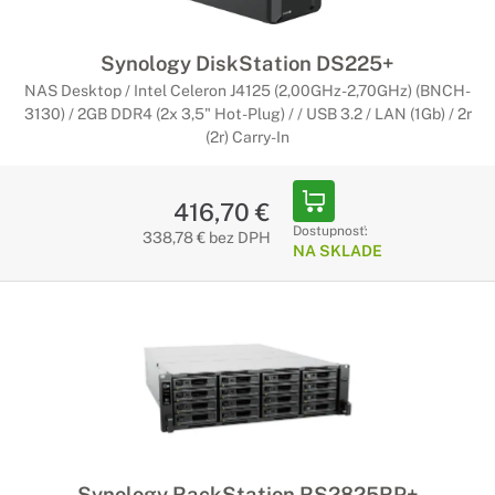
Synology DiskStation DS225+
NAS Desktop / Intel Celeron J4125 (2,00GHz-2,70GHz) (BNCH-
3130) / 2GB DDR4 (2x 3,5" Hot-Plug) / / USB 3.2 / LAN (1Gb) / 2r
(2r) Carry-In
416,70 €
Dostupnosť:
338,78 € bez DPH
NA SKLADE
Synology RackStation RS2825RP+