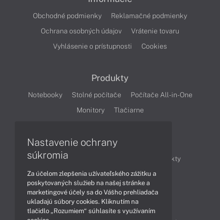
Obchodné podmienky
Reklamačné podmienky
Ochrana osobných údajov
Vrátenie tovaru
Vyhlásenie o prístupnosti
Cookies
Produkty
Notebooky
Stolné počítače
Počítače All-in-One
Monitory
Tlačiarne
Nastavenie ochrany
Články
súkromia
Obchodné informácie
Novinky
Produkty
Za účelom zlepšenia užívateľského zážitku a
Technológie
Videá
poskytovaných služieb na našej stránke a
marketingové účely sa do Vášho prehliadača
ukladajú súbory cookies. Kliknutím na
Obsah
tlačidlo „Rozumiem“ súhlasíte s využívaním