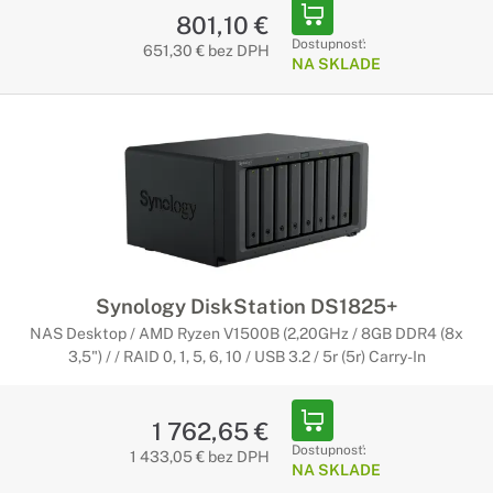
801,10 €
Dostupnosť:
651,30 € bez DPH
NA SKLADE
Synology DiskStation DS1825+
NAS Desktop / AMD Ryzen V1500B (2,20GHz / 8GB DDR4 (8x
3,5") / / RAID 0, 1, 5, 6, 10 / USB 3.2 / 5r (5r) Carry-In
1 762,65 €
Dostupnosť:
1 433,05 € bez DPH
NA SKLADE