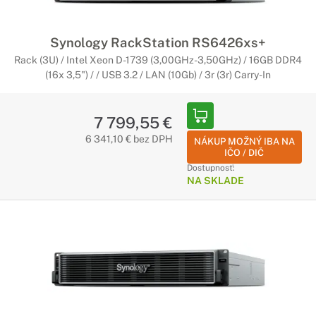
Synology RackStation RS6426xs+
Rack (3U) / Intel Xeon D-1739 (3,00GHz-3,50GHz) / 16GB DDR4
(16x 3,5") / / USB 3.2 / LAN (10Gb) / 3r (3r) Carry-In
7 799,55 €
6 341,10 € bez DPH
NÁKUP MOŽNÝ IBA NA
IČO / DIČ
Dostupnosť:
NA SKLADE