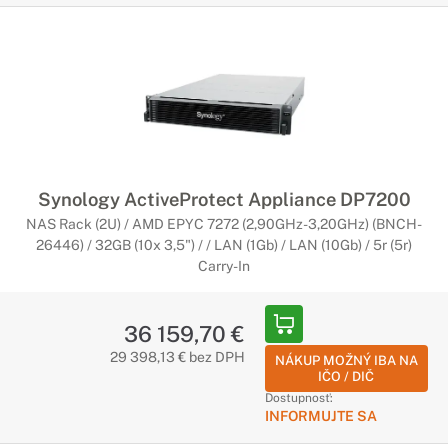
Synology ActiveProtect Appliance DP7200
NAS Rack (2U) / AMD EPYC 7272 (2,90GHz-3,20GHz) (BNCH-
26446) / 32GB (10x 3,5") / / LAN (1Gb) / LAN (10Gb) / 5r (5r)
Carry-In
36 159,70 €
29 398,13 € bez DPH
NÁKUP MOŽNÝ IBA NA
IČO / DIČ
Dostupnosť:
INFORMUJTE SA