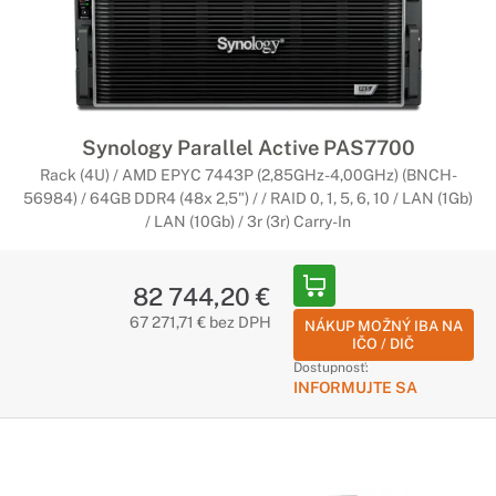
Synology Parallel Active PAS7700
Rack (4U) / AMD EPYC 7443P (2,85GHz-4,00GHz) (BNCH-
56984) / 64GB DDR4 (48x 2,5") / / RAID 0, 1, 5, 6, 10 / LAN (1Gb)
/ LAN (10Gb) / 3r (3r) Carry-In
82 744,20 €
67 271,71 € bez DPH
NÁKUP MOŽNÝ IBA NA
IČO / DIČ
Dostupnosť:
INFORMUJTE SA