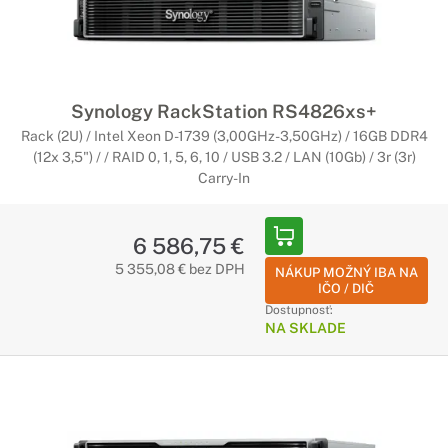
Synology RackStation RS4826xs+
Rack (2U) / Intel Xeon D-1739 (3,00GHz-3,50GHz) / 16GB DDR4
(12x 3,5") / / RAID 0, 1, 5, 6, 10 / USB 3.2 / LAN (10Gb) / 3r (3r)
Carry-In
6 586,75 €
5 355,08 € bez DPH
NÁKUP MOŽNÝ IBA NA
IČO / DIČ
Dostupnosť:
NA SKLADE