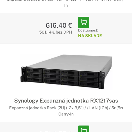
In
616,40 €
Dostupnosť:
501,14 € bez DPH
NA SKLADE
Synology Expanzná jednotka RX1217sas
Expanzná jednotka Rack (2U) (12x 3,5") / / LAN (1Gb) / 5r (5r)
Carry-In