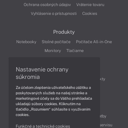
Ochrana osobných údajov
Vrátenie tovaru
Vyhlásenie o prístupnosti
Cookies
Produkty
Notebooky
Stolné počítače
Počítače All-in-One
Monitory
Tlačiarne
Nastavenie ochrany
Články
súkromia
Obchodné informácie
Novinky
Produkty
Za účelom zlepšenia užívateľského zážitku a
Technológie
Videá
poskytovaných služieb na našej stránke a
marketingové účely sa do Vášho prehliadača
ukladajú súbory cookies. Kliknutím na
Obsah
tlačidlo „Rozumiem“ súhlasíte s využívaním
cookies.
Ako nakupovať
Možnosti doručenia a platby
Podpora a servis
Servisné služby
Cenník servisu
Funkčné a technické cookies