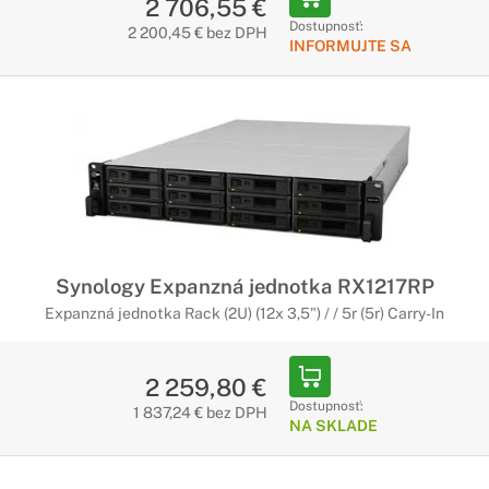
2 706,55 €
Dostupnosť:
2 200,45 € bez DPH
INFORMUJTE SA
Synology Expanzná jednotka RX1217RP
Expanzná jednotka Rack (2U) (12x 3,5") / / 5r (5r) Carry-In
2 259,80 €
Dostupnosť:
1 837,24 € bez DPH
NA SKLADE