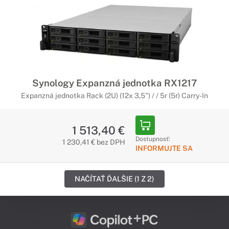
Synology Expanzná jednotka RX1217
Expanzná jednotka Rack (2U) (12x 3,5") / / 5r (5r) Carry-In
1 513,40 €
Dostupnosť:
1 230,41 € bez DPH
INFORMUJTE SA
NAČÍTAŤ ĎALŠIE (1 Z 2)