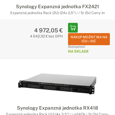
Synology Expanzná jednotka FX2421
Expanzná jednotka Rack (2U) (24x 2,5") / / 5r (5r) Carry-In
4 972,05 €
4 042,32 € bez DPH
NÁKUP MOŽNÝ IBA NA
IČO / DIČ
Dostupnosť:
NA SKLADE
Synology Expanzná jednotka RX418
Expanzná jednotka Rack (1U) (4x 3,5") / / eSATA / 3r (3r) Carry-