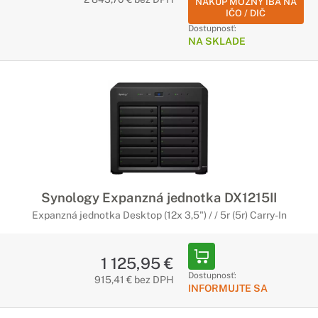
NÁKUP MOŽNÝ IBA NA
IČO / DIČ
Dostupnosť:
NA SKLADE
Synology Expanzná jednotka DX1215II
Expanzná jednotka Desktop (12x 3,5") / / 5r (5r) Carry-In
1 125,95 €
Dostupnosť:
915,41 € bez DPH
INFORMUJTE SA