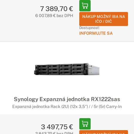
7 389,70 €
6 007,89 € bez DPH
NÁKUP MOŽNÝ IBA NA
IČO / DIČ
Dostupnosť:
INFORMUJTE SA
Synology Expanzná jednotka RX1222sas
Expanzná jednotka Rack (2U) (12x 3,5") / / 5r (5r) Carry-In
3 497,75 €
2 843,70 € bez DPH