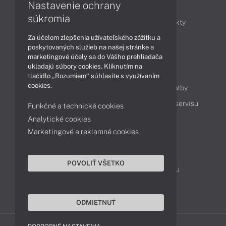
Nastavenie ochrany
Články
súkromia
Obchodné informácie
Novinky
Produkty
Za účelom zlepšenia užívateľského zážitku a
Technológie
Videá
poskytovaných služieb na našej stránke a
marketingové účely sa do Vášho prehliadača
ukladajú súbory cookies. Kliknutím na
Obsah
tlačidlo „Rozumiem“ súhlasíte s využívaním
cookies.
Ako nakupovať
Možnosti doručenia a platby
Podpora a servis
Servisné služby
Cenník servisu
Funkčné a technické cookies
Analytické cookies
Marketingové a reklamné cookies
Kontakty
043 4224 771
Obchodné oddelenie
POVOLIŤ VŠETKO
Servisné oddelenie
Reklamácia tovaru
TeamViewer (vzdialená podpora)
ODMIETNUŤ