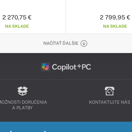
On-Site
Win11Pro 64-bit / sivý / 3r (3r) 
2 270,75 €
2 799,95 €
NA SKLADE
NA SKLADE
NAČÍTAŤ ĎALŠIE
MOŽNOSTI DORUČENIA
KONTAKTUJTE NÁS
A PLATBY