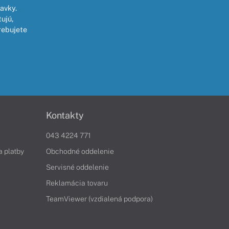
avky.
ujú,
rebujete
Kontakty
043 4224 771
a platby
Obchodné oddelenie
Servisné oddelenie
Reklamácia tovaru
TeamViewer (vzdialená podpora)