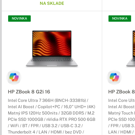
NA SKLADE
NOVINKA
NOVINKA
HP ZBook 8 G2i 16
HP ZBook 8
Intel Core Ultra 7 366H (BNCH-33381b) /
Intel Core U
Intel AI Boost / Copilot+PC / 16,0" UHD+ (4K)
Intel AI Boos
Matný IPS 120Hz 500nits / 32GB DDR5 / M.2
Matný Touch 
PCIe SSD 1000GB / nVidia RTX PRO 500 6GB
PCIe SSD 1000
/ WiFi / BT / FPR / USB 3.2 / USB-C 3.2 /
/ FPR / USB 3.
Thunderbolt 4 / LAN / HDMI / bez DVD /
LAN / HDMI / 