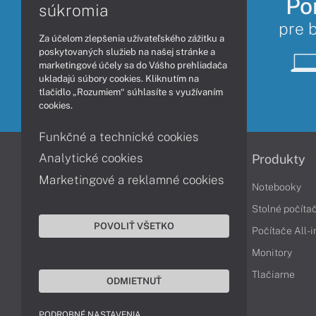
Po
súkromia
pre 
Za účelom zlepšenia užívateľského zážitku a
poskytovaných služieb na našej stránke a
marketingové účely sa do Vášho prehliadača
ukladajú súbory cookies. Kliknutím na
tlačidlo „Rozumiem“ súhlasíte s využívaním
cookies.
Funkčné a technické cookies
Analytické cookies
Informácie
Produkty
Marketingové a reklamné cookies
Obchodné podmienky
Notebooky
Reklamačné podmienky
Stolné počíta
POVOLIŤ VŠETKO
Ochrana osobných údajov
Počítače All-
Vrátenie tovaru
Monitory
Vyhlásenie o prístupnosti
Tlačiarne
ODMIETNUŤ
Cookies
PODROBNÉ NASTAVENIA