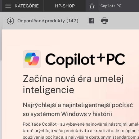
KATEGÓRIE
HP-SHOP
Copilot+ PC
Odporúčané produkty
(
147
)
Začína nová éra umelej
inteligencie
Najrýchlejší a najinteligentnejší počítač
so systémom Windows v histórii
Počítače Copilot+ sú vybavené najnovšími nástrojmi umele
ktoré urýchľujú vašu produktivitu a kreativitu. Je to úplne
používania počítača, s najvyšším dostupným štandardom