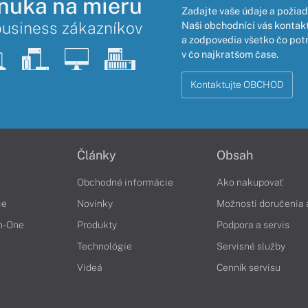
nuka na mieru
Zadajte vaše údaje a požiad
business zákazníkov
Naši obchodníci vás kontakt
a zodpovedia všetko čo pot
v čo najkratšom čase.
Kontaktujte OBCHOD
Články
Obsah
Obchodné informácie
Ako nakupovať
če
Novinky
Možnosti doručenia 
in-One
Produkty
Podpora a servis
Technológie
Servisné služby
Videá
Cenník servisu