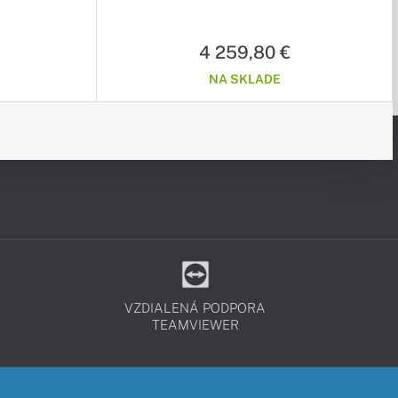
On-Site
sivý / 3r (3r) On-Site
4 259,80 €
NA SKLADE
VZDIALENÁ PODPORA
TEAMVIEWER