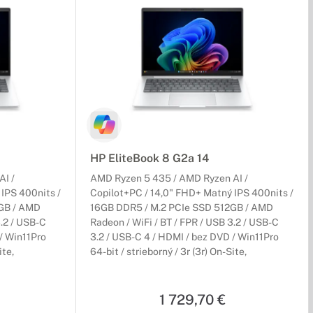
HP EliteBook 8 G2a 14
I /
AMD Ryzen 5 435 / AMD Ryzen AI /
IPS 400nits /
Copilot+PC / 14,0" FHD+ Matný IPS 400nits /
GB / AMD
16GB DDR5 / M.2 PCIe SSD 512GB / AMD
3.2 / USB-C
Radeon / WiFi / BT / FPR / USB 3.2 / USB-C
 / Win11Pro
3.2 / USB-C 4 / HDMI / bez DVD / Win11Pro
ite,
64-bit / strieborný / 3r (3r) On-Site,
NEOBSAHUJE adaptér
1 729,70 €