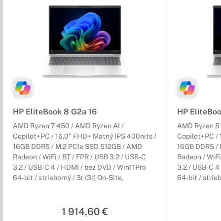
HP EliteBook 8 G2a 16
HP EliteBo
AMD Ryzen 7 450 / AMD Ryzen AI /
AMD Ryzen 5 
Copilot+PC / 16,0" FHD+ Matný IPS 400nits /
Copilot+PC / 
16GB DDR5 / M.2 PCIe SSD 512GB / AMD
16GB DDR5 / 
Radeon / WiFi / BT / FPR / USB 3.2 / USB-C
Radeon / WiFi
3.2 / USB-C 4 / HDMI / bez DVD / Win11Pro
3.2 / USB-C 4
64-bit / strieborný / 3r (3r) On-Site,
64-bit / strieb
NEOBSAHUJE adaptér
NEOBSAHUJE
1 914,60 €