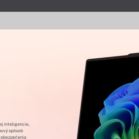
j inteligencie,
 nový spôsob
 zabezpečenia