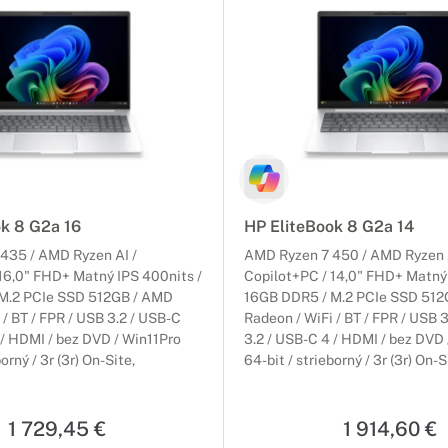
ok 8 G2a 16
HP EliteBook 8 G2a 14
435 / AMD Ryzen AI /
AMD Ryzen 7 450 / AMD Ryzen A
16,0" FHD+ Matný IPS 400nits /
Copilot+PC / 14,0" FHD+ Matný 
M.2 PCIe SSD 512GB / AMD
16GB DDR5 / M.2 PCIe SSD 512
 / BT / FPR / USB 3.2 / USB-C
Radeon / WiFi / BT / FPR / USB 
 / HDMI / bez DVD / Win11Pro
3.2 / USB-C 4 / HDMI / bez DVD
orný / 3r (3r) On-Site,
64-bit / strieborný / 3r (3r) On-S
 adaptér
NEOBSAHUJE adaptér
1 729,45 €
1 914,60 €