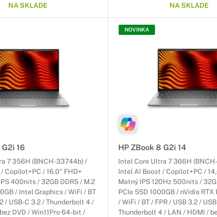
NA SKLADE
NA SKLADE
NOVINKA
 G2i 16
HP ZBook 8 G2i 14
ltra 7 356H (BNCH-33744b) /
Intel Core Ultra 7 366H (BNCH
t / Copilot+PC / 16,0" FHD+
Intel AI Boost / Copilot+PC / 
IPS 400nits / 32GB DDR5 / M.2
Matný IPS 120Hz 500nits / 32G
GB / Intel Graphics / WiFi / BT
PCIe SSD 1000GB / nVidia RTX
2 / USB-C 3.2 / Thunderbolt 4 /
/ WiFi / BT / FPR / USB 3.2 / USB
bez DVD / Win11Pro 64-bit /
Thunderbolt 4 / LAN / HDMI / b