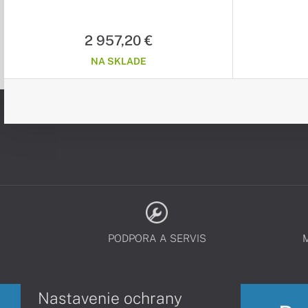
Win11Pro 64-bit / sivý / 3r (3r) On-Site
sivý / 3r (3r) 
2 957,20 €
NA SKLADE
PODPORA A SERVIS
Nastavenie ochrany