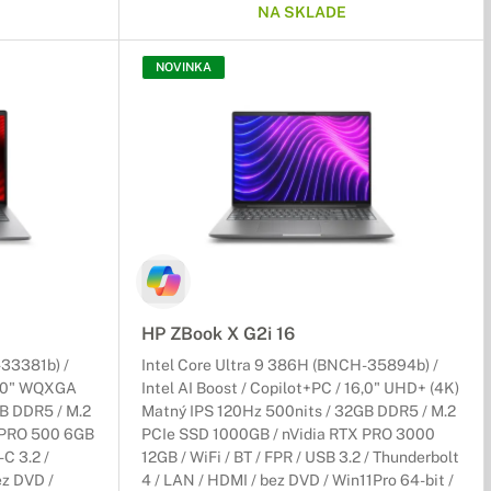
NA SKLADE
NOVINKA
HP ZBook X G2i 16
-33381b) /
Intel Core Ultra 9 386H (BNCH-35894b) /
14,0" WQXGA
Intel AI Boost / Copilot+PC / 16,0" UHD+ (4K)
B DDR5 / M.2
Matný IPS 120Hz 500nits / 32GB DDR5 / M.2
 PRO 500 6GB
PCIe SSD 1000GB / nVidia RTX PRO 3000
-C 3.2 /
12GB / WiFi / BT / FPR / USB 3.2 / Thunderbolt
ez DVD /
4 / LAN / HDMI / bez DVD / Win11Pro 64-bit /