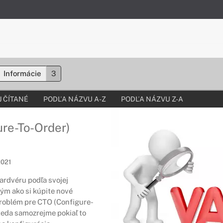
Informácie
3
 ČÍTANÉ
PODĽA NÁZVU A-Z
PODĽA NÁZVU Z-A
re-To-Order)
 2021
rdvéru podľa svojej
ým ako si kúpite nové
roblém pre CTO (Configure-
teda samozrejme pokiaľ to