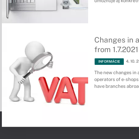
umožňuje aj konkrétn
Changes in a
from 1.7.2021
4. 10. 
INFORMÁCIE
The new changes in 
operators of e-shops
have branches abroad