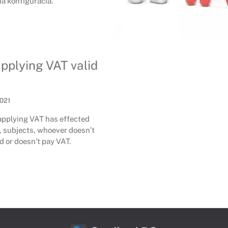
a konfigurácia.
pplying VAT valid
2021
applying VAT has effected
, subjects, whoever doesn’t
 or doesn’t pay VAT.