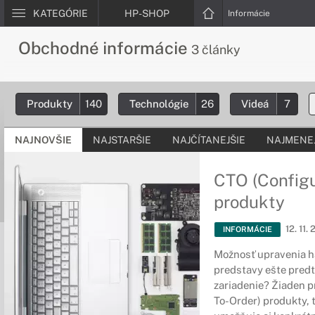
KATEGÓRIE
HP-SHOP
Informácie
Obchodné informácie
3 články
Produkty
140
Technológie
26
Videá
7
NAJNOVŠIE
NAJSTARŠIE
NAJČÍTANEJŠIE
NAJMENEJ
CTO (Configu
produkty
12. 11.
INFORMÁCIE
Možnosť upravenia ha
predstavy ešte predt
zariadenie? Žiaden p
To-Order) produkty, 