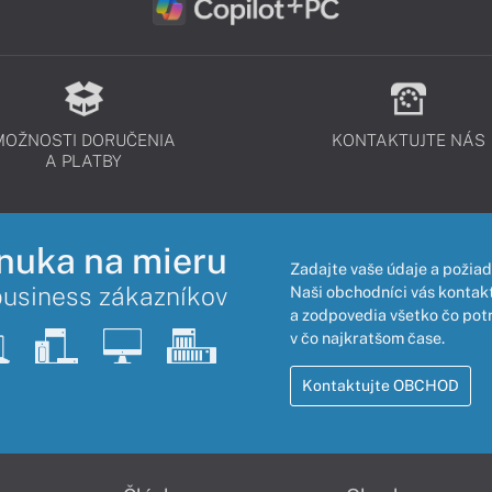
MOŽNOSTI DORUČENIA
KONTAKTUJTE NÁS
A PLATBY
nuka na mieru
Zadajte vaše údaje a požiad
business zákazníkov
Naši obchodníci vás kontakt
a zodpovedia všetko čo pot
v čo najkratšom čase.
Kontaktujte OBCHOD