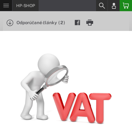
HP-SHOP
Odporúčané články
(
2
)