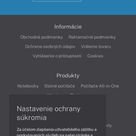
Informácie
Obchodné podmienky
Reklamačné podmienky
Ochrana osobných údajov
Vrátenie tovaru
Vyhlásenie o prístupnosti
Cookies
Produkty
Notebooky
Stolné počítače
Počítače All-in-One
Monitory
Tlačiarne
Nastavenie ochrany
Články
súkromia
Obchodné informácie
Novinky
Produkty
Za účelom zlepšenia užívateľského zážitku a
Technológie
Videá
poskytovaných služieb na našej stránke a