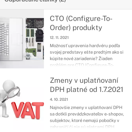
CTO (Configure-To-
Order) produkty
12. 11. 2021
Možnosť upravenia hardvéru podľa
svojej predstavy ešte predtým ako si
kúpite nové zariadenie? Žiaden
problém pre CTO (Configure-To-
Order) produkty, teda samozrejme
pokiaľ to umožňuje aj konkrétna
Zmeny v uplatňovaní
konfigurácia.
DPH platné od 1.7.2021
4. 10. 2021
Najnovšie zmeny v uplatňovaní DPH
sa dotkli prevádzkovateľov e-shopov,
subjektov, ktoré nemajú pobočky v
zahraničí či nie sú platcami DPH.