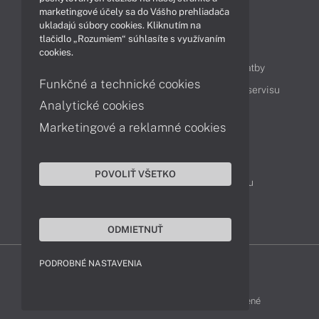
marketingové účely sa do Vášho prehliadača
ukladajú súbory cookies. Kliknutím na
tlačidlo „Rozumiem“ súhlasíte s využívaním
Obsah
cookies.
Ako nakupovať
Možnosti doručenia a platby
Funkčné a technické cookies
Podpora a servis
Servisné služby
Cenník servisu
Analytické cookies
Marketingové a reklamné cookies
Kontakty
043 4224 771
Obchodné oddelenie
POVOLIŤ VŠETKO
Servisné oddelenie
Reklamácia tovaru
TeamViewer (vzdialená podpora)
ODMIETNUŤ
PODROBNÉ NASTAVENIA
HP-SHOP © 2012 - 2026 Všetky práva vyhradené