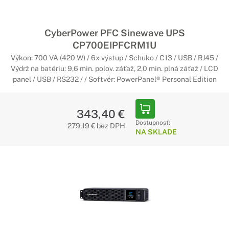
Predĺžte si záruku pre váš záložný zdroj CyberPower na vami
požadované obdobie. Zaistite si nadštandardné služby od
spoločnosti CyberPower počas celej doby životnosti
CyberPower PFC Sinewave UPS
zakúpeného záložného zdroja.
CP700EIPFCRM1U
Výkon: 700 VA (420 W) / 6x výstup / Schuko / C13 / USB / RJ45 /
Výdrž na batériu: 9,6 min. polov. záťaž, 2,0 min. plná záťaž / LCD
panel / USB / RS232 / / Softvér: PowerPanel® Personal Edition
343,40 €
Dostupnosť:
279,19 € bez DPH
NA SKLADE