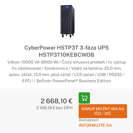
CyberPower HSTP3T 3-fáza UPS
HSTP3T10KEBCWOB
Výkon: 10000 VA (9000 W) / Čistý sínusový priebeh / 1x výstup
(1x zálohované) / Svorkovnica / Výdrž na batériu: 25,0 min.
polov. záťaž, 12,0 min. plná záťaž / LCD panel / USB / RS232 /
EPO / / Softvér: PowerPanel® Business Edition
2 668,10 €
2 169,19 € bez DPH
NÁKUP MOŽNÝ IBA NA
IČO / DIČ
Dostupnosť:
INFORMUJTE SA