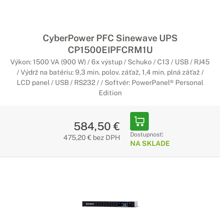
Využijete diaľkové ovládanie, vzdialenú kontrolu a správu,
cloud alebo senzor prostredia, ktorý vás poinformuje o
teplote a vlhkosti v reálnom čase. K dispozícii je široké
portfólio rôznych možností.
CyberPower PFC Sinewave UPS
CP1500EIPFCRM1U
Batérie pre záložné zdroje
Výkon: 1500 VA (900 W) / 6x výstup / Schuko / C13 / USB / RJ45
CyberPower
/ Výdrž na batériu: 9,3 min. polov. záťaž, 1,4 min. plná záťaž /
LCD panel / USB / RS232 / / Softvér: PowerPanel® Personal
Kvalitné a ľahko vymeniteľné batérie
Edition
Nezabudnite sa starať o výkon systému. V prípade potreby je
k dispozícii možnosť vymeniť batérie, vďaka náhradným
584,50 €
batériovým sadám, ktoré obsahujú kvalitné a ľahko
Dostupnosť:
vymeniteľné komponenty.
475,20 € bez DPH
NA SKLADE
Rozšírenie záruky pre záložné zdroje
CyberPower
Bezstarostné používanie vášho záložného
zdroja