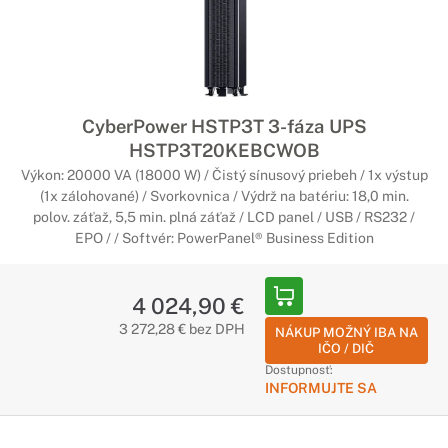
CyberPower HSTP3T 3-fáza UPS
HSTP3T20KEBCWOB
Výkon: 20000 VA (18000 W) / Čistý sínusový priebeh / 1x výstup
(1x zálohované) / Svorkovnica / Výdrž na batériu: 18,0 min.
polov. záťaž, 5,5 min. plná záťaž / LCD panel / USB / RS232 /
EPO / / Softvér: PowerPanel® Business Edition
4 024,90 €
3 272,28 € bez DPH
NÁKUP MOŽNÝ IBA NA
IČO / DIČ
Dostupnosť:
INFORMUJTE SA