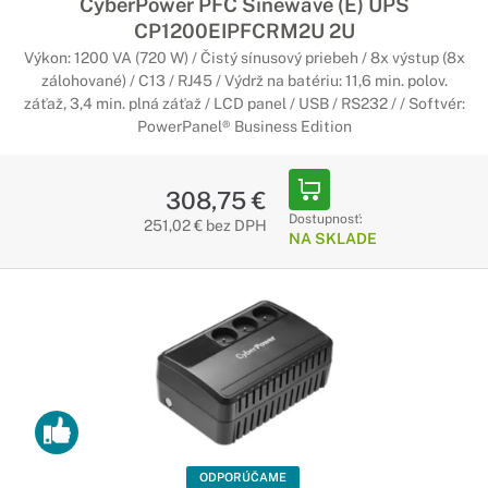
CyberPower PFC Sinewave (E) UPS
CP1200EIPFCRM2U 2U
Výkon: 1200 VA (720 W) / Čistý sínusový priebeh / 8x výstup (8x
zálohované) / C13 / RJ45 / Výdrž na batériu: 11,6 min. polov.
záťaž, 3,4 min. plná záťaž / LCD panel / USB / RS232 / / Softvér:
PowerPanel® Business Edition
308,75 €
Dostupnosť:
251,02 € bez DPH
NA SKLADE
ODPORÚČAME