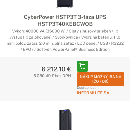
CyberPower HSTP3T 3-fáza UPS
HSTP3T40KEBCWOB
Výkon: 40000 VA (36000 W) / Čistý sínusový priebeh / 1x
výstup (1x zálohované) / Svorkovnica / Výdrž na batériu: 11,0
min. polov. záťaž, 2,0 min. plná záťaž / LCD panel / USB / RS232
/ EPO / / Softvér: PowerPanel® Business Edition
6 212,10 €
5 050,49 € bez DPH
NÁKUP MOŽNÝ IBA NA
IČO / DIČ
Dostupnosť:
INFORMUJTE SA