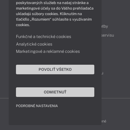
poskytovaných služieb na našej stránke a
marketingové účely sa do Vášho prehliadača
ukladajú súbory cookies. Kliknutím na
Obsah
tlačidlo „Rozumiem“ súhlasíte s využívaním
cookies.
Ako nakupovať
Možnosti doručenia a platby
Podpora a servis
Servisné služby
Cenník servisu
Funkčné a technické cookies
Analytické cookies
Marketingové a reklamné cookies
Kontakty
043 4224 771
Obchodné oddelenie
POVOLIŤ VŠETKO
Servisné oddelenie
Reklamácia tovaru
TeamViewer (vzdialená podpora)
ODMIETNUŤ
PODROBNÉ NASTAVENIA
HP-SHOP © 2012 - 2026 Všetky práva vyhradené