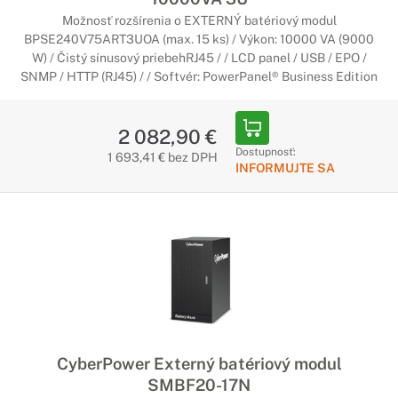
Možnosť rozšírenia o EXTERNÝ batériový modul
BPSE240V75ART3UOA (max. 15 ks) / Výkon: 10000 VA (9000
W) / Čistý sínusový priebehRJ45 / / LCD panel / USB / EPO /
SNMP / HTTP (RJ45) / / Softvér: PowerPanel® Business Edition
2 082,90 €
Dostupnosť:
1 693,41 € bez DPH
INFORMUJTE SA
CyberPower Externý batériový modul
SMBF20-17N