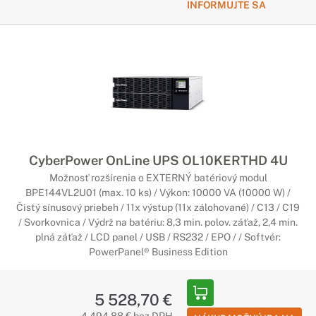
Rozšírte svoje vybevenie o batériové moduly
INFORMUJTE SA
Batériové moduly výrazne predĺžia dobu zálohy,
respektíve poskytnú dlhší čas na vašu reakciu, alebo len
samotné uloženie súborov. Sú kompatibilné s konkrétnymi
systémami CyberPower.
Rozvodné jednotky CyberPower PDU
Spoľahlivá distribúcia elektriny do všetkých
zariadení
CyberPower OnLine UPS OL10KERTHD 4U
Spoľahnite sa na svoju kancelársku výbavu. Rozvodné
Možnosť rozšírenia o EXTERNÝ batériový modul
jednotky poskytnú ochranu pred preťažením, a zároveň
BPE144VL2U01 (max. 10 ks) / Výkon: 10000 VA (10000 W) /
dokážu ovládať pripojené zariadenia či optimalizovať správu
Čistý sínusový priebeh / 11x výstup (11x zálohované) / C13 / C19
dátových centier.
/ Svorkovnica / Výdrž na batériu: 8,3 min. polov. záťaž, 2,4 min.
plná záťaž / LCD panel / USB / RS232 / EPO / / Softvér:
PowerPanel® Business Edition
Rozšírujúce moduly CyberPower
Doplňte svoje vybavenie
5 528,70 €
CyberPower poskytuje aj rôzne inteligentné riešenia.