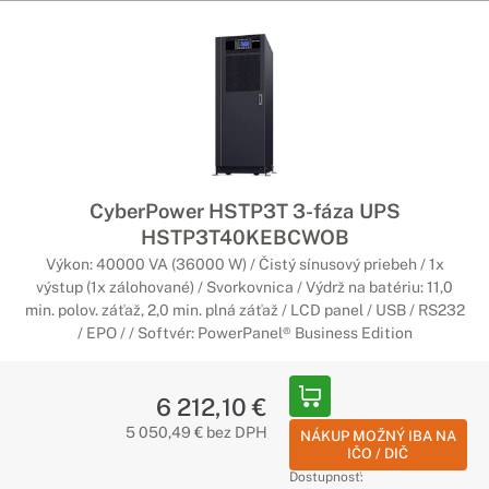
Chráňte sa pred stratou dát či neuložením v prípade, že by
došlo k vypadnutiu elektrického prúdu. Zariadenia v podobe
TOWER disponujú aj technológiou GreenPower, ktorá
podčiarkne efektivitu prevádzky a zároveň sa postará o
spotrebúvanie menšieho objemu energie, čím ušetríte na
nákladoch.
Záložné zdroje CyberPower RACK
CyberPower HSTP3T 3-fáza UPS
Profesionálne zabezpečenie IT vybavenia
HSTP3T40KEBCWOB
Profesionálna ochrana vášho kancelárskeho vybavenia je
Výkon: 40000 VA (36000 W) / Čistý sínusový priebeh / 1x
základom každej firmy, ktorá nechce prísť o svoje aktuálne
výstup (1x zálohované) / Svorkovnica / Výdrž na batériu: 11,0
dáta v prípade poruchy elektrického prúdu. Zariadenia
min. polov. záťaž, 2,0 min. plná záťaž / LCD panel / USB / RS232
vyhotovené v podobe RACK budete vďaka technológii
/ EPO / / Softvér: PowerPanel® Business Edition
GreenPower využívať oveľa efektívnejšie, pričom ušetria aj
vašu peňaženku.
6 212,10 €
Rozšírujúce batériové moduly
5 050,49 € bez DPH
NÁKUP MOŽNÝ IBA NA
CyberPower
IČO / DIČ
Dostupnosť: