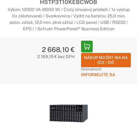
HSTP3T10KEBCWOB
Výkon: 10000 VA (9000 W) / Čistý sínusový priebeh / 1x výstup
(1x zálohované) / Svorkovnica / Výdrž na batériu: 25,0 min.
polov. záťaž, 12,0 min. plná záťaž / LCD panel / USB / RS232 /
EPO / / Softvér: PowerPanel® Business Edition
2 668,10 €
2 169,19 € bez DPH
NÁKUP MOŽNÝ IBA NA
IČO / DIČ
Dostupnosť:
INFORMUJTE SA