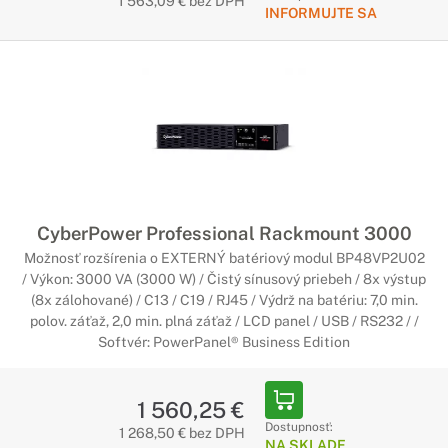
1 563,09 € bez DPH
INFORMUJTE SA
CyberPower Professional Rackmount 3000
Možnosť rozšírenia o EXTERNÝ batériový modul BP48VP2U02
/ Výkon: 3000 VA (3000 W) / Čistý sínusový priebeh / 8x výstup
(8x zálohované) / C13 / C19 / RJ45 / Výdrž na batériu: 7,0 min.
polov. záťaž, 2,0 min. plná záťaž / LCD panel / USB / RS232 / /
Softvér: PowerPanel® Business Edition
1 560,25 €
Dostupnosť:
1 268,50 € bez DPH
NA SKLADE