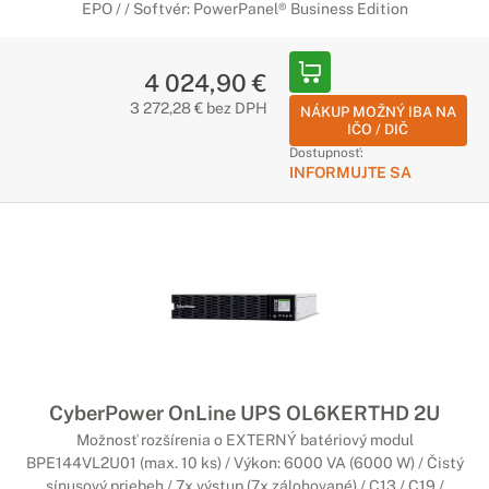
EPO / / Softvér: PowerPanel® Business Edition
4 024,90 €
3 272,28 € bez DPH
NÁKUP MOŽNÝ IBA NA
IČO / DIČ
Dostupnosť:
INFORMUJTE SA
CyberPower OnLine UPS OL6KERTHD 2U
Možnosť rozšírenia o EXTERNÝ batériový modul
BPE144VL2U01 (max. 10 ks) / Výkon: 6000 VA (6000 W) / Čistý
sínusový priebeh / 7x výstup (7x zálohované) / C13 / C19 /