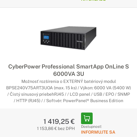
CyberPower Professional SmartApp OnLine S
6000VA 3U
Možnosť rozšírenia o EXTERNÝ batériový modul
BPSE240V75ART3UOA (max. 15 ks) / Výkon: 6000 VA (5400 W)
/ Čistý sínusový priebehRJ45 / / LCD panel / USB / EPO / SNMP
/ HTTP (RJ45) / / Softvér: PowerPanel® Business Edition
1 419,25 €
Dostupnosť:
1 153,86 € bez DPH
INFORMUJTE SA