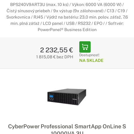
BPS240V9ART3U (max. 10 ks) / Výkon: 6000 VA (6000 W) /
Čistý sínusový priebeh / 9x výstup (9x zálohované) / C13 / C19 /
Svorkovnica / RJ45 / Výdrž na batériu: 23,0 min. polov. záťaž, 7,6
min. plná záťaž / LCD panel / USB / RS232 / EPO / / Softvér:
PowerPanel® Business Edition
2 232,55 €
Dostupnosť:
1 815,08 € bez DPH
NA SKLADE
CyberPower Professional SmartApp OnLine S
10000VA 3U