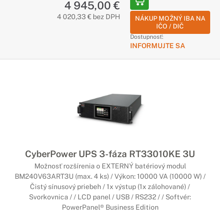
4 945,00 €
Predĺžte si záruku pre váš záložný zdroj CyberPower na vami
požadované obdobie. Zaistite si nadštandardné služby od
4 020,33 € bez DPH
NÁKUP MOŽNÝ IBA NA
spoločnosti CyberPower počas celej doby životnosti
IČO / DIČ
zakúpeného záložného zdroja.
Dostupnosť:
INFORMUJTE SA
CyberPower UPS 3-fáza RT33010KE 3U
Možnosť rozšírenia o EXTERNÝ batériový modul
BM240V63ART3U (max. 4 ks) / Výkon: 10000 VA (10000 W) /
Čistý sínusový priebeh / 1x výstup (1x zálohované) /
Svorkovnica / / LCD panel / USB / RS232 / / Softvér:
PowerPanel® Business Edition