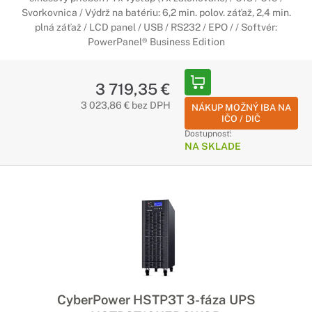
Svorkovnica / Výdrž na batériu: 6,2 min. polov. záťaž, 2,4 min.
plná záťaž / LCD panel / USB / RS232 / EPO / / Softvér:
PowerPanel® Business Edition
3 719,35 €
3 023,86 € bez DPH
NÁKUP MOŽNÝ IBA NA
IČO / DIČ
Dostupnosť:
NA SKLADE
CyberPower HSTP3T 3-fáza UPS