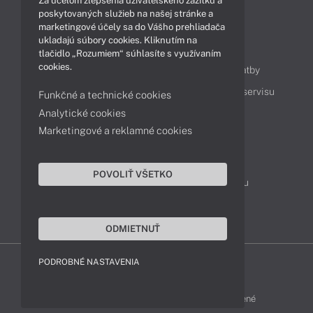
Za účelom zlepšenia užívateľského zážitku a
Technológie
Videá
poskytovaných služieb na našej stránke a
marketingové účely sa do Vášho prehliadača
ukladajú súbory cookies. Kliknutím na
Obsah
tlačidlo „Rozumiem“ súhlasíte s využívaním
cookies.
Ako nakupovať
Možnosti doručenia a platby
Podpora a servis
Servisné služby
Cenník servisu
Funkčné a technické cookies
Analytické cookies
Marketingové a reklamné cookies
Kontakty
043 4224 771
Obchodné oddelenie
POVOLIŤ VŠETKO
Servisné oddelenie
Reklamácia tovaru
TeamViewer (vzdialená podpora)
ODMIETNUŤ
PODROBNÉ NASTAVENIA
HP-SHOP © 2012 - 2026 Všetky práva vyhradené