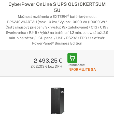
CyberPower OnLine S UPS OLS10KERT5UM
5U
Možnosť rozšírenia o EXTERNÝ batériový modul
BPS240V9ART3U (max. 10 ks) / Výkon: 10000 VA (10000 W) /
Čistý sínusový priebeh / 9x výstup (9x zálohované) / C13 / C19 /
Svorkovnica / RJ45 / Výdrž na batériu: 11,2 min. polov. záťaž, 2,9
min. plná záťaž / LCD panel / USB / RS232 / EPO / / Softvér:
PowerPanel® Business Edition
2 493,25 €
Dostupnosť:
2 027,03 € bez DPH
INFORMUJTE SA