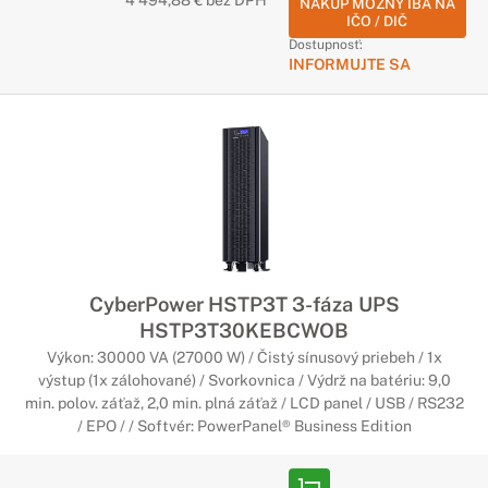
4 494,88 € bez DPH
Využijete diaľkové ovládanie, vzdialenú kontrolu a správu,
NÁKUP MOŽNÝ IBA NA
IČO / DIČ
cloud alebo senzor prostredia, ktorý vás poinformuje o
Dostupnosť:
teplote a vlhkosti v reálnom čase. K dispozícii je široké
INFORMUJTE SA
portfólio rôznych možností.
Batérie pre záložné zdroje
CyberPower
Kvalitné a ľahko vymeniteľné batérie
Nezabudnite sa starať o výkon systému. V prípade potreby je
k dispozícii možnosť vymeniť batérie, vďaka náhradným
batériovým sadám, ktoré obsahujú kvalitné a ľahko
CyberPower HSTP3T 3-fáza UPS
vymeniteľné komponenty.
HSTP3T30KEBCWOB
Výkon: 30000 VA (27000 W) / Čistý sínusový priebeh / 1x
Rozšírenie záruky pre záložné zdroje
výstup (1x zálohované) / Svorkovnica / Výdrž na batériu: 9,0
CyberPower
min. polov. záťaž, 2,0 min. plná záťaž / LCD panel / USB / RS232
/ EPO / / Softvér: PowerPanel® Business Edition
Bezstarostné používanie vášho záložného
zdroja