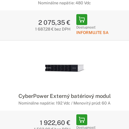
Nominálne napätie: 480 Vdc
2 075,35 €
Dostupnosť:
1 687,28 € bez DPH
INFORMUJTE SA
CyberPower Externý batériový modul
Nominálne napätie: 192 Vdc / Menovitý prúd: 60 A
1 922,60 €
Dostupnosť: