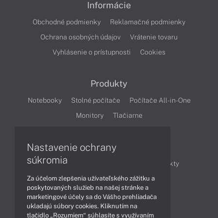
Informácie
Obchodné podmienky
Reklamačné podmienky
Ochrana osobných údajov
Vrátenie tovaru
Vyhlásenie o prístupnosti
Cookies
Produkty
Notebooky
Stolné počítače
Počítače All-in-One
Monitory
Tlačiarne
Nastavenie ochrany
Články
súkromia
Obchodné informácie
Novinky
Produkty
Za účelom zlepšenia užívateľského zážitku a
Technológie
Videá
poskytovaných služieb na našej stránke a
marketingové účely sa do Vášho prehliadača
ukladajú súbory cookies. Kliknutím na
Obsah
tlačidlo „Rozumiem“ súhlasíte s využívaním