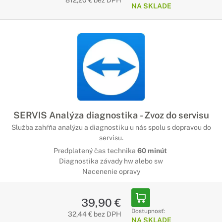
812,20 € bez DPH
NA SKLADE
SERVIS Analýza diagnostika - Zvoz do servisu
Služba zahŕňa analýzu a diagnostiku u nás spolu s dopravou do
servisu.
Predplatený čas technika
60 minút
Diagnostika závady hw alebo sw
Nacenenie opravy
39,90 €
Dostupnosť:
32,44 € bez DPH
NA SKLADE