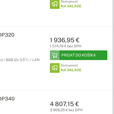
Dostupnosť:
NA SKLADE
 DP320
1 936,95 €
1 574,76 € bez DPH
PRIDAŤ DO KOŠÍKA
/ 8GB (2x 3,5") / / LAN
Dostupnosť:
NA SKLADE
 DP340
4 807,15 €
3 908,25 € bez DPH