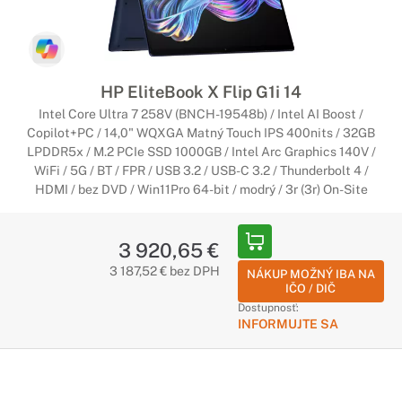
HP EliteBook X Flip G1i 14
Intel Core Ultra 7 258V (BNCH-19548b) / Intel AI Boost /
Copilot+PC / 14,0" WQXGA Matný Touch IPS 400nits / 32GB
LPDDR5x / M.2 PCIe SSD 1000GB / Intel Arc Graphics 140V /
WiFi / 5G / BT / FPR / USB 3.2 / USB-C 3.2 / Thunderbolt 4 /
HDMI / bez DVD / Win11Pro 64-bit / modrý / 3r (3r) On-Site
3 920,65 €
3 187,52 € bez DPH
NÁKUP MOŽNÝ IBA NA
IČO / DIČ
Dostupnosť:
INFORMUJTE SA