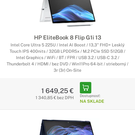
HP EliteBook 8 Flip G1i 13
Intel Core Ultra 5 225U / Intel AI Boost / 13,3" FHD+ Lesklý
Touch IPS 400nits / 32GB LPDDR5x / M.2 PCIe SSD 512GB /
Intel Graphics / WiFi / BT / FPR / USB 3.2 / USB-C 3.2 /
Thunderbolt 4 / HDMI / bez DVD / Win11Pro 64-bit / strieborný /
3r (3r) On-Site
1 649,25 €
Dostupnosť:
1 340,85 € bez DPH
NA SKLADE