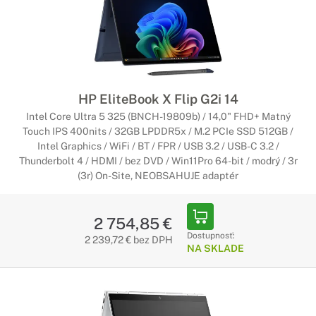
HP EliteBook X Flip G2i 14
Intel Core Ultra 5 325 (BNCH-19809b) / 14,0" FHD+ Matný
Touch IPS 400nits / 32GB LPDDR5x / M.2 PCIe SSD 512GB /
Intel Graphics / WiFi / BT / FPR / USB 3.2 / USB-C 3.2 /
Thunderbolt 4 / HDMI / bez DVD / Win11Pro 64-bit / modrý / 3r
(3r) On-Site, NEOBSAHUJE adaptér
2 754,85 €
Dostupnosť:
2 239,72 € bez DPH
NA SKLADE