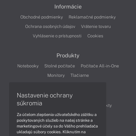
Informácie
Obchodné podmienky
Reklamačné podmienky
Ochrana osobných údajov
Vrátenie tovaru
Vyhlásenie o prístupnosti
Cookies
Produkty
Notebooky
Stolné počítače
Počítače All-in-One
Monitory
Tlačiarne
Nastavenie ochrany
Články
súkromia
Obchodné informácie
Novinky
Produkty
Za účelom zlepšenia užívateľského zážitku a
Technológie
Videá
poskytovaných služieb na našej stránke a
marketingové účely sa do Vášho prehliadača
ukladajú súbory cookies. Kliknutím na
Obsah