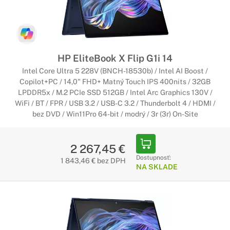
HP EliteBook X Flip G1i 14
Intel Core Ultra 5 228V (BNCH-18530b) / Intel AI Boost /
Copilot+PC / 14,0" FHD+ Matný Touch IPS 400nits / 32GB
LPDDR5x / M.2 PCIe SSD 512GB / Intel Arc Graphics 130V /
WiFi / BT / FPR / USB 3.2 / USB-C 3.2 / Thunderbolt 4 / HDMI /
bez DVD / Win11Pro 64-bit / modrý / 3r (3r) On-Site
2 267,45 €
Dostupnosť:
1 843,46 € bez DPH
NA SKLADE