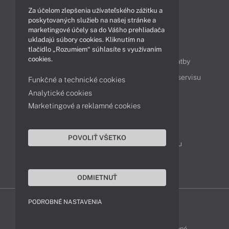
Za účelom zlepšenia užívateľského zážitku a
Technológie
Videá
poskytovaných služieb na našej stránke a
marketingové účely sa do Vášho prehliadača
ukladajú súbory cookies. Kliknutím na
Obsah
tlačidlo „Rozumiem“ súhlasíte s využívaním
cookies.
Ako nakupovať
Možnosti doručenia a platby
Podpora a servis
Servisné služby
Cenník servisu
Funkčné a technické cookies
Analytické cookies
Marketingové a reklamné cookies
Kontakty
043 4224 771
Obchodné oddelenie
POVOLIŤ VŠETKO
Servisné oddelenie
Reklamácia tovaru
TeamViewer (vzdialená podpora)
ODMIETNUŤ
PODROBNÉ NASTAVENIA
HP-SHOP © 2012 - 2026 Všetky práva vyhradené