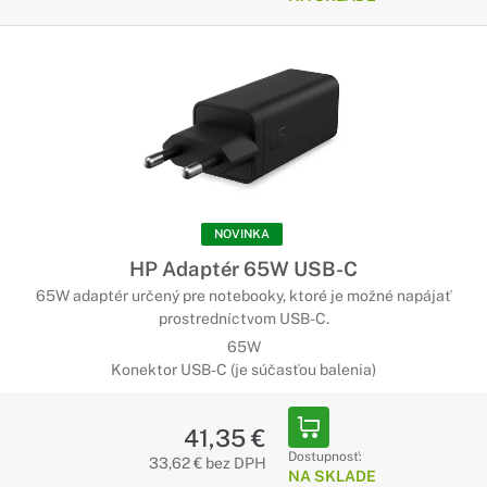
Možno potrebujete pre svoj notebook rôzne doplnky, ktoré
Vám uľahčia Vašu prácu alebo poskytnú väčšie pohodlie.
Preto u nás nájdete širokú ponuku doplnkov pre Váš
notebook.
Ochrana displeja pre notebooky HP
Chráňte svoj displej
Pri náročnej práci je vysoké riziko poškrábania Vášho
NOVINKA
displeja. Vtedy prichádzajú na radu rôzne pomôcky, ako sú
HP Adaptér 65W USB-C
napríklad ochranné fólie.
65W adaptér určený pre notebooky, ktoré je možné napájať
prostredníctvom USB-C.
65W
Konektor USB-C (je súčasťou balenia)
41,35 €
Dostupnosť:
33,62 € bez DPH
NA SKLADE