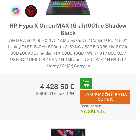
HP HyperX Omen MAX 16-ah1001nc Shadow
Black
AMD Ryzen AI 9 HX 475 / AMD Ryzen AI / Copilot+PC / 16,0"
Lesklý OLED 240Hz 500nits G-SYNC / 32GB DDR5 / M.2 PCIe
SSD 2000GB / nVidia RTX 5080 16GB / WiFi / BT / USB 3.0 /
USB 3.2 / USB-C 4 / LAN / HDMI / bez DVD / Win11H 64-bit /
čierny / 2r (2r) Carry-In
4 428,50 €
3 600,41 € bez DPH
NÁKUP MOŽNÝ IBA NA
IČO / DIČ
Dostupnosť:
NA SKLADE