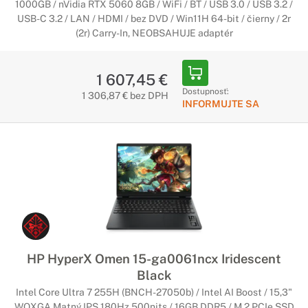
1000GB / nVidia RTX 5060 8GB / WiFi / BT / USB 3.0 / USB 3.2 /
USB-C 3.2 / LAN / HDMI / bez DVD / Win11H 64-bit / čierny / 2r
(2r) Carry-In, NEOBSAHUJE adaptér
1 607,45 €
Dostupnosť:
1 306,87 € bez DPH
INFORMUJTE SA
HP HyperX Omen 15-ga0061ncx Iridescent
Black
Intel Core Ultra 7 255H (BNCH-27050b) / Intel AI Boost / 15,3"
WQXGA Matný IPS 180Hz 500nits / 16GB DDR5 / M.2 PCIe SSD