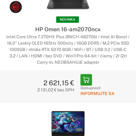
Zlatá stredná cesta
Tieto notebooky budú vyhovujúce pre väčšinu hráčov.
NOVINKA
Ukrývajú v sebe výkonné komponenty a účinné chladenie,
HP Omen 16-am2070ncx
ktoré im umožní zachovať si svoj výkon.
Intel Core Ultra 7 270HX Plus (BNCH-48270b) / Intel AI Boost /
16,0" Lesklý OLED 165Hz 500nits / 16GB DDR5 / M.2 PCIe SSD
Herné notebooky HP do 2000 EUR
1000GB / nVidia RTX 5070 8GB / WiFi / BT / USB 3.2 / USB-C
3.2 / LAN / HDMI / bez DVD / Win11Pro 64-bit / čierny / 2r (2r)
Maximálny výkon pre hardcore hráčov
Carry-In, NEOBSAHUJE adaptér
Hľadáš skutočný herný stroj? V tom prípade pozeraj herné
notebooky HP s cenovkou do 2000 €. Tie v sebe majú tie
najlepšie procesory a grafické karty, ktoré posunú tvoje
2 621,15 €
hranie na novú úroveň.
Dostupnosť:
2 131,02 € bez DPH
INFORMUJTE SA
Výkonné herné notebooky HP pre
náročných
Ten najväčší herný výkon
Notebooky určené pre hardcore hráčov. Tie stroje v sebe