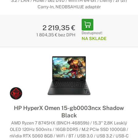
3.2 / LAN / HDMI / bez DVD / Win11H 64-bit / čierny / 2r (2r)
Carry-In, NEOBSAHUJE adaptér
2 219,35 €
Dostupnosť:
1 804,35 € bez DPH
NA SKLADE
HP HyperX Omen 15-gb0003ncx Shadow
Black
AMD Ryzen 7 8745HX (BNCH-46859b) / 15,3" 2,8K Lesklý
OLED 120Hz 500nits / 16GB DDR5 / M.2 PCIe SSD 1000GB /
nVidia RTX 5060 8GB / WiFi / BT / USB 3.0 / USB 3.2 / USB-C