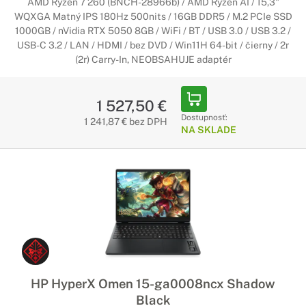
AMD Ryzen 7 260 (BNCH-28966b) / AMD Ryzen AI / 15,3"
WQXGA Matný IPS 180Hz 500nits / 16GB DDR5 / M.2 PCIe SSD
1000GB / nVidia RTX 5050 8GB / WiFi / BT / USB 3.0 / USB 3.2 /
USB-C 3.2 / LAN / HDMI / bez DVD / Win11H 64-bit / čierny / 2r
(2r) Carry-In, NEOBSAHUJE adaptér
1 527,50 €
Dostupnosť:
1 241,87 € bez DPH
NA SKLADE
HP HyperX Omen 15-ga0008ncx Shadow
Black