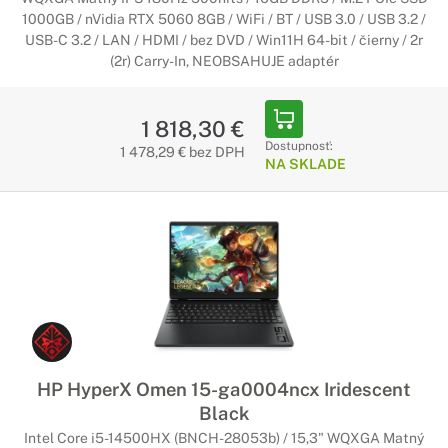
1000GB / nVidia RTX 5060 8GB / WiFi / BT / USB 3.0 / USB 3.2 /
USB-C 3.2 / LAN / HDMI / bez DVD / Win11H 64-bit / čierny / 2r
(2r) Carry-In, NEOBSAHUJE adaptér
1 818,30 €
Dostupnosť:
1 478,29 € bez DPH
NA SKLADE
HP HyperX Omen 15-ga0004ncx Iridescent
Black
Intel Core i5-14500HX (BNCH-28053b) / 15,3" WQXGA Matný