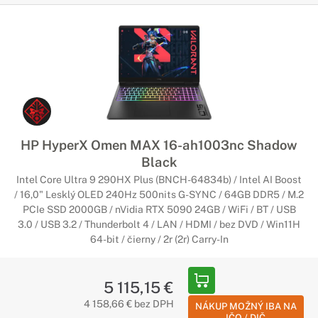
HP HyperX Omen MAX 16-ah1003nc Shadow
Black
Intel Core Ultra 9 290HX Plus (BNCH-64834b) / Intel AI Boost
/ 16,0" Lesklý OLED 240Hz 500nits G-SYNC / 64GB DDR5 / M.2
PCIe SSD 2000GB / nVidia RTX 5090 24GB / WiFi / BT / USB
3.0 / USB 3.2 / Thunderbolt 4 / LAN / HDMI / bez DVD / Win11H
64-bit / čierny / 2r (2r) Carry-In
5 115,15 €
4 158,66 € bez DPH
NÁKUP MOŽNÝ IBA NA
IČO / DIČ