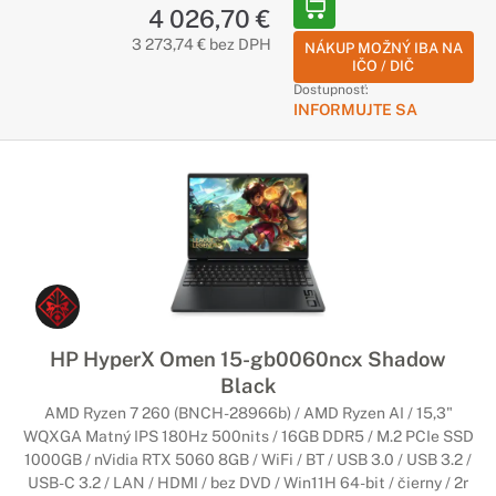
4 026,70 €
3 273,74 € bez DPH
NÁKUP MOŽNÝ IBA NA
IČO / DIČ
Dostupnosť:
INFORMUJTE SA
HP HyperX Omen 15-gb0060ncx Shadow
Black
AMD Ryzen 7 260 (BNCH-28966b) / AMD Ryzen AI / 15,3"
WQXGA Matný IPS 180Hz 500nits / 16GB DDR5 / M.2 PCIe SSD
1000GB / nVidia RTX 5060 8GB / WiFi / BT / USB 3.0 / USB 3.2 /
USB-C 3.2 / LAN / HDMI / bez DVD / Win11H 64-bit / čierny / 2r