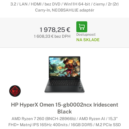
3.2 / LAN / HDMI / bez DVD / Win11H 64-bit / čierny / 2r (2r)
Carry-In, NEOBSAHUJE adaptér
1 978,25 €
Dostupnosť:
1 608,33 € bez DPH
NA SKLADE
HP HyperX Omen 15-gb0002ncx Iridescent
Black
AMD Ryzen 7 260 (BNCH-28966b) / AMD Ryzen AI / 15,3"
FHD+ Matný IPS 165Hz 400nits / 16GB DDR5 / M.2 PCIe SSD