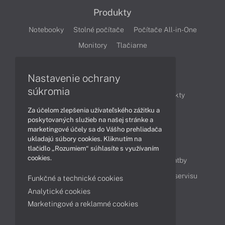
Produkty
Notebooky
Stolné počítače
Počítače All-in-One
Monitory
Tlačiarne
Nastavenie ochrany
Články
súkromia
Obchodné informácie
Novinky
Produkty
Za účelom zlepšenia užívateľského zážitku a
Technológie
Videá
poskytovaných služieb na našej stránke a
marketingové účely sa do Vášho prehliadača
ukladajú súbory cookies. Kliknutím na
Obsah
tlačidlo „Rozumiem“ súhlasíte s využívaním
cookies.
Ako nakupovať
Možnosti doručenia a platby
Podpora a servis
Servisné služby
Cenník servisu
Funkčné a technické cookies
Analytické cookies
Marketingové a reklamné cookies
Kontakty