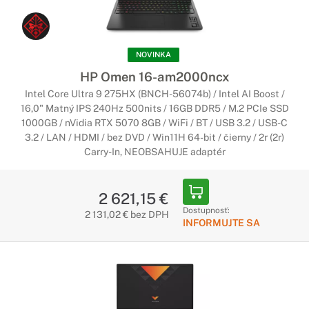
obsahujú tie najvýkonnejšie komponenty a tie
najpokročilejšie displeje. Vďaka tomu Vám umožnia hrať
akúkoľvek hru a poskytnú Vám dokonalý herný zážitok.
NOVINKA
Herné notebooky HP s nVidia RTX
HP Omen 16-am2000ncx
Vylepši svoje hranie so špičkovou grafickou
Intel Core Ultra 9 275HX (BNCH-56074b) / Intel AI Boost /
16,0" Matný IPS 240Hz 500nits / 16GB DDR5 / M.2 PCIe SSD
kartou
1000GB / nVidia RTX 5070 8GB / WiFi / BT / USB 3.2 / USB-C
S grafickou kartou Nvidia RTX Vám už nič nestojí v ceste.
3.2 / LAN / HDMI / bez DVD / Win11H 64-bit / čierny / 2r (2r)
Vyskúšajte obrovský výkon herných grafických kárt Nvidia
Carry-In, NEOBSAHUJE adaptér
RTX.
2 621,15 €
Herné notebooky HP s displejom nad
Dostupnosť:
2 131,02 € bez DPH
144Hz
INFORMUJTE SA
Dokonale plynulé zobrazenie bez sekania
Potrebujete dokonalé zobrazenie pri hraní hier bez sekania?
Potom vyberajte spomedzi notebookov, ktoré majú v sebe
dokonalý displej nad 144 Hz, ktorý zaručí perfektný herný