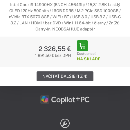
Intel Core i9-14900HX (BNCH-45643b) / 15,3" 2,8K Lesklý
OLED 120Hz 500nits / 16GB DDR5 / M.2 PCIe SSD 1000GB /
nVidia RTX 5070 8GB / WiFi / BT / USB 3.0 / USB 3.2 / USB-C
3.2 / LAN / HDMI / bez DVD / Win11H 64-bit / čierny / 2r (2r)
Carry-In, NEOBSAHUJE adaptér
2 326,55 €
Dostupnosť:
1 891,50 € bez DPH
NA SKLADE
NAČÍTAŤ ĎALŠIE (1 Z 4)