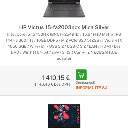
zážitok.
HP Victus 15-fa2003ncx Mica Silver
Intel Core i5-13450HX (BNCH-25491b) / 15,6" FHD Matný IPS
144Hz 300nits / 16GB DDR5 / M.2 PCIe SSD 512GB / nVidia RTX
4050 6GB / WiFi / BT / USB 3.2 / USB-C 3.2 / LAN / HDMI / bez
DVD / Win11H 64-bit / sivý / 3r (3r) Carry-In, NEOBSAHUJE
adaptér
1 410,15 €
Dostupnosť:
1 146,46 € bez DPH
INFORMUJTE SA