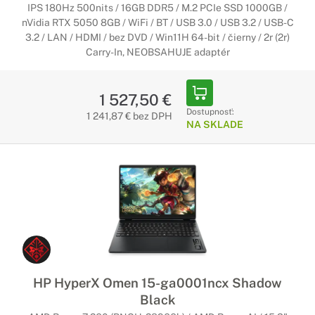
IPS 180Hz 500nits / 16GB DDR5 / M.2 PCIe SSD 1000GB /
nVidia RTX 5050 8GB / WiFi / BT / USB 3.0 / USB 3.2 / USB-C
3.2 / LAN / HDMI / bez DVD / Win11H 64-bit / čierny / 2r (2r)
Carry-In, NEOBSAHUJE adaptér
1 527,50 €
Dostupnosť:
1 241,87 € bez DPH
NA SKLADE
HP HyperX Omen 15-ga0001ncx Shadow
Black