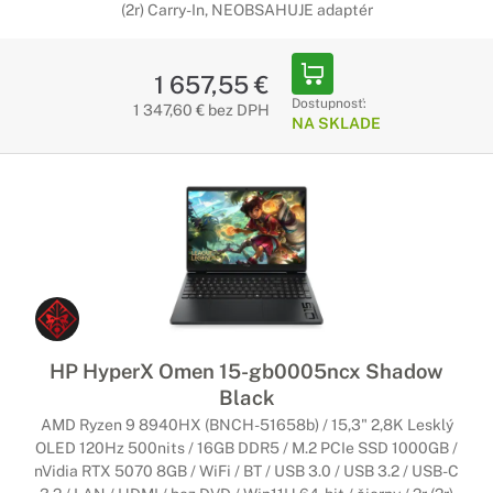
(2r) Carry-In, NEOBSAHUJE adaptér
1 657,55 €
Dostupnosť:
1 347,60 € bez DPH
NA SKLADE
HP HyperX Omen 15-gb0005ncx Shadow
Black
AMD Ryzen 9 8940HX (BNCH-51658b) / 15,3" 2,8K Lesklý
OLED 120Hz 500nits / 16GB DDR5 / M.2 PCIe SSD 1000GB /
nVidia RTX 5070 8GB / WiFi / BT / USB 3.0 / USB 3.2 / USB-C