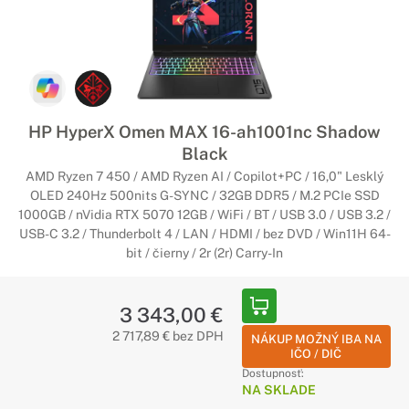
HP HyperX Omen MAX 16-ah1001nc Shadow
Black
AMD Ryzen 7 450 / AMD Ryzen AI / Copilot+PC / 16,0" Lesklý
OLED 240Hz 500nits G-SYNC / 32GB DDR5 / M.2 PCIe SSD
1000GB / nVidia RTX 5070 12GB / WiFi / BT / USB 3.0 / USB 3.2 /
USB-C 3.2 / Thunderbolt 4 / LAN / HDMI / bez DVD / Win11H 64-
bit / čierny / 2r (2r) Carry-In
3 343,00 €
2 717,89 € bez DPH
NÁKUP MOŽNÝ IBA NA
IČO / DIČ
Dostupnosť:
NA SKLADE