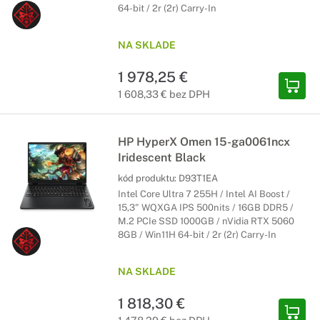
64-bit / 2r (2r) Carry-In
NA SKLADE
1 978,25 €
1 608,33 € bez DPH
HP HyperX Omen 15-ga0061ncx
Iridescent Black
kód produktu:
D93T1EA
Intel Core Ultra 7 255H / Intel AI Boost /
15,3" WQXGA IPS 500nits / 16GB DDR5 /
M.2 PCIe SSD 1000GB / nVidia RTX 5060
8GB / Win11H 64-bit / 2r (2r) Carry-In
NA SKLADE
1 818,30 €