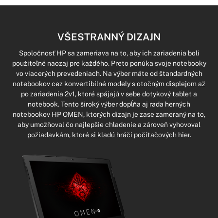
VŠESTRANNÝ DIZAJN
Spoločnosť HP sa zameriava na to, aby ich zariadenia boli
použiteľné naozaj pre každého. Preto ponúka svoje notebooky
vo viacerých prevedeniach. Na výber máte od štandardných
notebookov cez konvertibilné modely s otočným displejom až
po zariadenia 2v1, ktoré spájajú v sebe dotykový tablet a
notebook. Tento široký výber dopĺňa aj rada herných
notebookov HP OMEN, ktorých dizajn je zase zameraný na to,
aby umožňoval čo najlepšie chladenie a zároveň vyhovoval
požiadavkám, ktoré si kladú hráči počítačových hier.