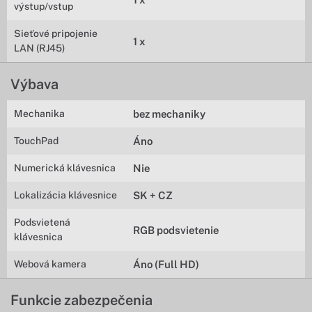
výstup/vstup
Sieťové pripojenie
1 x
LAN (RJ45)
Výbava
Mechanika
bez mechaniky
TouchPad
Áno
Numerická klávesnica
Nie
Lokalizácia klávesnice
SK + CZ
Podsvietená
RGB podsvietenie
klávesnica
Webová kamera
Áno (Full HD)
Funkcie zabezpečenia