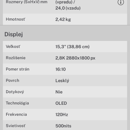
Rozmery (ŠxHxV) mm
(vpredu) /
24,0 (vzadu)
Hmotnosť
2,42 kg
Displej
Veľkosť
15,3" (38,86 cm)
Rozlíšenie
2,8K 2880x1800 px
Pomer strán
16:10
Povrch
Lesklý
Dotykový
Nie
Technológia
OLED
Frekvencia
120Hz
Svietivosť
500nits