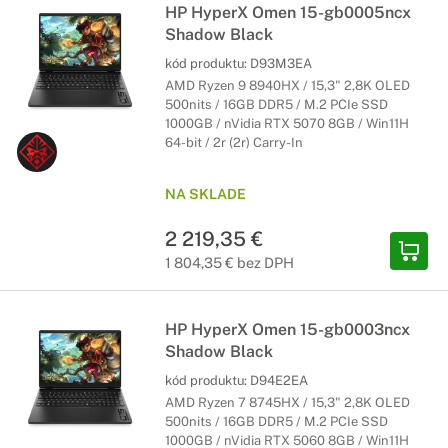
HP HyperX Omen 15-gb0005ncx
Shadow Black
kód produktu:
D93M3EA
AMD Ryzen 9 8940HX / 15,3" 2,8K OLED
500nits / 16GB DDR5 / M.2 PCIe SSD
1000GB / nVidia RTX 5070 8GB / Win11H
64-bit / 2r (2r) Carry-In
NA SKLADE
2 219,35 €
1 804,35 € bez DPH
HP HyperX Omen 15-gb0003ncx
Shadow Black
kód produktu:
D94E2EA
AMD Ryzen 7 8745HX / 15,3" 2,8K OLED
500nits / 16GB DDR5 / M.2 PCIe SSD
1000GB / nVidia RTX 5060 8GB / Win11H