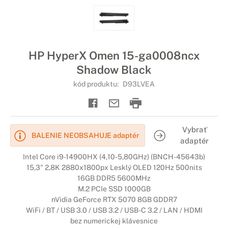
HP HyperX Omen 15-ga0008ncx
Shadow Black
kód produktu:
D93LVEA
Vybrať
BALENIE NEOBSAHUJE adaptér
adaptér
Intel Core i9-14900HX (4,10-5,80GHz) (BNCH-45643b)
15,3" 2,8K 2880x1800px Lesklý OLED 120Hz 500nits
16GB DDR5 5600MHz
M.2 PCIe SSD 1000GB
nVidia GeForce RTX 5070 8GB GDDR7
WiFi / BT / USB 3.0 / USB 3.2 / USB-C 3.2 / LAN / HDMI
bez numerickej klávesnice