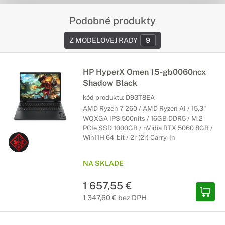
Podobné produkty
Z MODELOVEJ RADY
9
HP HyperX Omen 15-gb0060ncx
Shadow Black
kód produktu:
D93T8EA
AMD Ryzen 7 260 / AMD Ryzen AI / 15,3"
WQXGA IPS 500nits / 16GB DDR5 / M.2
PCIe SSD 1000GB / nVidia RTX 5060 8GB /
Win11H 64-bit / 2r (2r) Carry-In
NA SKLADE
1 657,55 €
1 347,60 € bez DPH