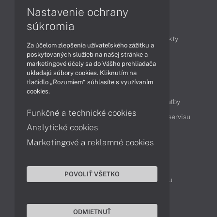
Nastavenie ochrany
Články
súkromia
Obchodné informácie
Novinky
Produkty
Za účelom zlepšenia užívateľského zážitku a
Technológie
Videá
poskytovaných služieb na našej stránke a
marketingové účely sa do Vášho prehliadača
ukladajú súbory cookies. Kliknutím na
tlačidlo „Rozumiem“ súhlasíte s využívaním
Obsah
cookies.
Ako nakupovať
Možnosti doručenia a platby
Funkčné a technické cookies
Podpora a servis
Servisné služby
Cenník servisu
Analytické cookies
Marketingové a reklamné cookies
Kontakty
043 4224 771
Obchodné oddelenie
POVOLIŤ VŠETKO
Servisné oddelenie
Reklamácia tovaru
TeamViewer (vzdialená podpora)
ODMIETNUŤ