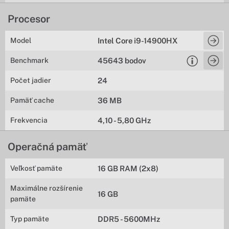
Procesor
Model
Intel Core i9-14900HX
Benchmark
45643 bodov
Počet jadier
24
Pamäť cache
36 MB
Frekvencia
4,10 - 5,80 GHz
Operačná pamäť
Veľkosť pamäte
16 GB RAM (2x8)
Maximálne rozšírenie
16 GB
pamäte
Typ pamäte
DDR5 - 5600MHz