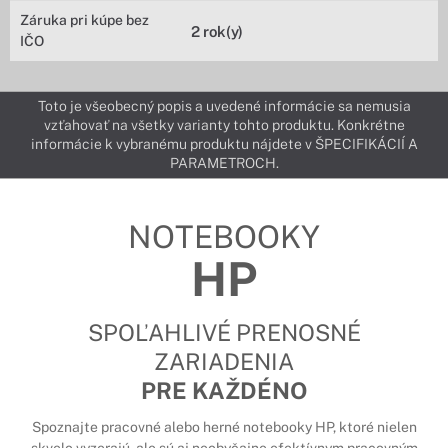
Záruka pri kúpe bez
2 rok(y)
IČO
Toto je všeobecný popis a uvedené informácie sa nemusia
vzťahovať na všetky varianty tohto produktu. Konkrétne
informácie k vybranému produktu nájdete v ŠPECIFIKÁCIÍ A
PARAMETROCH.
NOTEBOOKY
HP
SPOĽAHLIVÉ PRENOSNÉ
ZARIADENIA
PRE KAŽDÉNO
Spoznajte pracovné alebo herné notebooky HP, ktoré nielen
skvelo vyzerajú, ale sú aj neobyčajne efektívnym pracovným