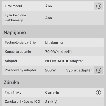
TPM modul
Áno
Fyzická clona
Áno
webkamery
Napájanie
Technológia batérie
Lithium-Ion
Kapacita batérie
70,0 Wh (4-cell)
Adaptér
NEOBSAHUJE adaptér
Požadovaný adaptér
200 W
Vybrať adaptér
Záruka
Typ záruky
Carry-In
Záruka pri kúpe na IČO
2 rok(y)