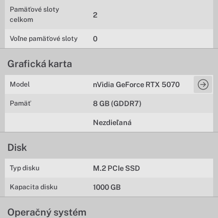
Pamäťové sloty
2
celkom
Voľne pamäťové sloty
0
Grafická karta
Model
nVidia GeForce RTX 5070
Pamäť
8 GB (GDDR7)
Nezdieľaná
Disk
Typ disku
M.2 PCIe SSD
Kapacita disku
1000 GB
Operačný systém