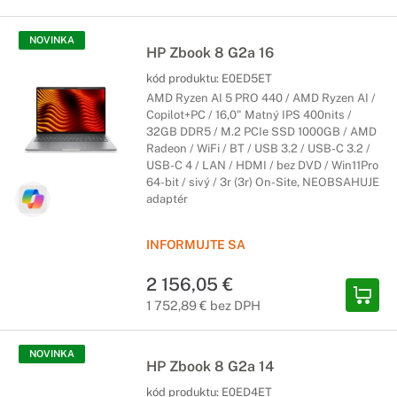
NOVINKA
HP Zbook 8 G2a 16
kód produktu:
E0ED5ET
AMD Ryzen AI 5 PRO 440 / AMD Ryzen AI /
Copilot+PC / 16,0" Matný IPS 400nits /
32GB DDR5 / M.2 PCIe SSD 1000GB / AMD
Radeon / WiFi / BT / USB 3.2 / USB-C 3.2 /
USB-C 4 / LAN / HDMI / bez DVD / Win11Pro
64-bit / sivý / 3r (3r) On-Site, NEOBSAHUJE
adaptér
INFORMUJTE SA
2 156,05 €
1 752,89 € bez DPH
NOVINKA
HP Zbook 8 G2a 14
kód produktu:
E0ED4ET