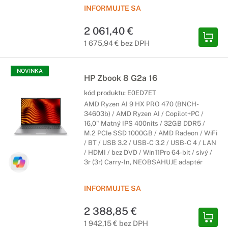
INFORMUJTE SA
2 061,40 €
1 675,94 € bez DPH
NOVINKA
HP Zbook 8 G2a 16
kód produktu:
E0ED7ET
AMD Ryzen AI 9 HX PRO 470 (BNCH-
34603b) / AMD Ryzen AI / Copilot+PC /
16,0" Matný IPS 400nits / 32GB DDR5 /
M.2 PCIe SSD 1000GB / AMD Radeon / WiFi
/ BT / USB 3.2 / USB-C 3.2 / USB-C 4 / LAN
/ HDMI / bez DVD / Win11Pro 64-bit / sivý /
3r (3r) Carry-In, NEOBSAHUJE adaptér
INFORMUJTE SA
2 388,85 €
1 942,15 € bez DPH