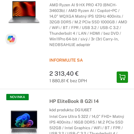
AMD Ryzen AI 9 HX PRO 470 (BNCH-
34603b) / AMD Ryzen AI / Copilot+PC /
14,0" WQXGA Matný IPS 120Hz 400nits /
32GB DDR5 / M.2 PCIe SSD 1000GB / AMD
/ WiFi / BT / FPR / USB 3.2 / USB-C 3.2 /
Thunderbolt 4 / LAN / HDMI / bez DVD /
Win11Pro 64-bit / sivý / 3r (3r) Carry-In,
NEOBSAHUJE adaptér
INFORMUJTE SA
2 313,40 €
1 880,81 € bez DPH
NOVINKA
HP EliteBook 8 G2i 14
kód produktu:
DG1U6ET
Intel Core Ultra 5 322 / 14,0" FHD+ Matný
IPS 400nits / 16GB DDR5 / M.2 PCIe SSD
512GB / Intel Graphics / WiFi / BT / FPR /
USB 3.2 / USB-C 3.2 / Thunderbolt 4 /