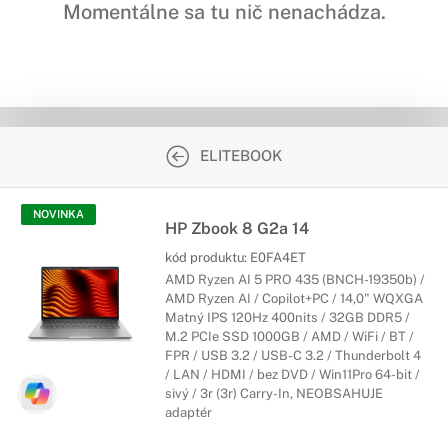
Momentálne sa tu nič nenachádza.
ELITEBOOK
NOVINKA
HP Zbook 8 G2a 14
kód produktu:
E0FA4ET
AMD Ryzen AI 5 PRO 435 (BNCH-19350b) /
AMD Ryzen AI / Copilot+PC / 14,0" WQXGA
Matný IPS 120Hz 400nits / 32GB DDR5 /
M.2 PCIe SSD 1000GB / AMD / WiFi / BT /
FPR / USB 3.2 / USB-C 3.2 / Thunderbolt 4
/ LAN / HDMI / bez DVD / Win11Pro 64-bit /
sivý / 3r (3r) Carry-In, NEOBSAHUJE
adaptér