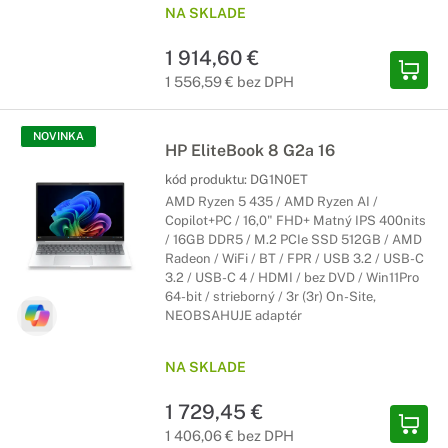
NA SKLADE
1 914,60 €
1 556,59 € bez DPH
NOVINKA
HP EliteBook 8 G2a 16
kód produktu:
DG1N0ET
AMD Ryzen 5 435 / AMD Ryzen AI /
Copilot+PC / 16,0" FHD+ Matný IPS 400nits
/ 16GB DDR5 / M.2 PCIe SSD 512GB / AMD
Radeon / WiFi / BT / FPR / USB 3.2 / USB-C
3.2 / USB-C 4 / HDMI / bez DVD / Win11Pro
64-bit / strieborný / 3r (3r) On-Site,
NEOBSAHUJE adaptér
NA SKLADE
1 729,45 €
1 406,06 € bez DPH