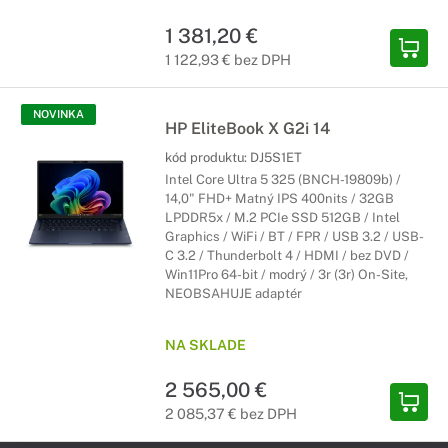
1 381,20 €
1 122,93 € bez DPH
NOVINKA
HP EliteBook X G2i 14
kód produktu:
DJ5S1ET
Intel Core Ultra 5 325 (BNCH-19809b) /
14,0" FHD+ Matný IPS 400nits / 32GB
LPDDR5x / M.2 PCIe SSD 512GB / Intel
Graphics / WiFi / BT / FPR / USB 3.2 / USB-
C 3.2 / Thunderbolt 4 / HDMI / bez DVD /
Win11Pro 64-bit / modrý / 3r (3r) On-Site,
NEOBSAHUJE adaptér
NA SKLADE
2 565,00 €
2 085,37 € bez DPH