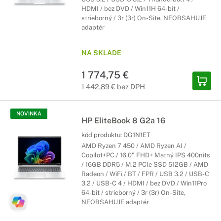
HDMI / bez DVD / Win11H 64-bit /
strieborný / 3r (3r) On-Site, NEOBSAHUJE
adaptér
NA SKLADE
1 774,75 €
1 442,89 € bez DPH
NOVINKA
HP EliteBook 8 G2a 16
kód produktu:
DG1N1ET
AMD Ryzen 7 450 / AMD Ryzen AI /
Copilot+PC / 16,0" FHD+ Matný IPS 400nits
/ 16GB DDR5 / M.2 PCIe SSD 512GB / AMD
Radeon / WiFi / BT / FPR / USB 3.2 / USB-C
3.2 / USB-C 4 / HDMI / bez DVD / Win11Pro
64-bit / strieborný / 3r (3r) On-Site,
NEOBSAHUJE adaptér