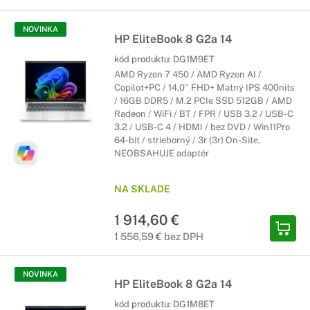
NOVINKA
HP EliteBook 8 G2a 14
kód produktu:
DG1M9ET
AMD Ryzen 7 450 / AMD Ryzen AI /
Copilot+PC / 14,0" FHD+ Matný IPS 400nits
/ 16GB DDR5 / M.2 PCIe SSD 512GB / AMD
Radeon / WiFi / BT / FPR / USB 3.2 / USB-C
3.2 / USB-C 4 / HDMI / bez DVD / Win11Pro
64-bit / strieborný / 3r (3r) On-Site,
NEOBSAHUJE adaptér
NA SKLADE
1 914,60 €
1 556,59 € bez DPH
NOVINKA
HP EliteBook 8 G2a 14
kód produktu:
DG1M8ET