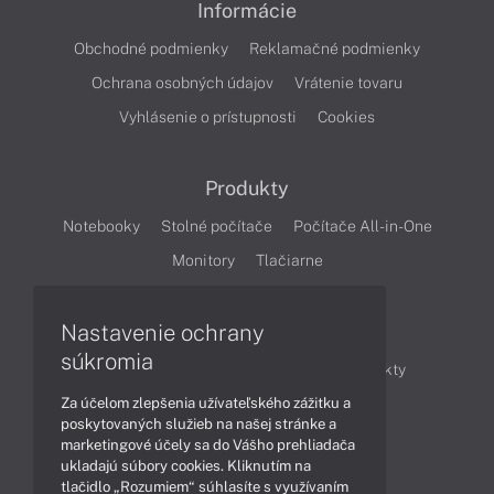
Informácie
Obchodné podmienky
Reklamačné podmienky
Ochrana osobných údajov
Vrátenie tovaru
Vyhlásenie o prístupnosti
Cookies
Produkty
Notebooky
Stolné počítače
Počítače All-in-One
Monitory
Tlačiarne
Nastavenie ochrany
Články
súkromia
Obchodné informácie
Novinky
Produkty
Za účelom zlepšenia užívateľského zážitku a
Technológie
Videá
poskytovaných služieb na našej stránke a
marketingové účely sa do Vášho prehliadača
ukladajú súbory cookies. Kliknutím na
Obsah
tlačidlo „Rozumiem“ súhlasíte s využívaním