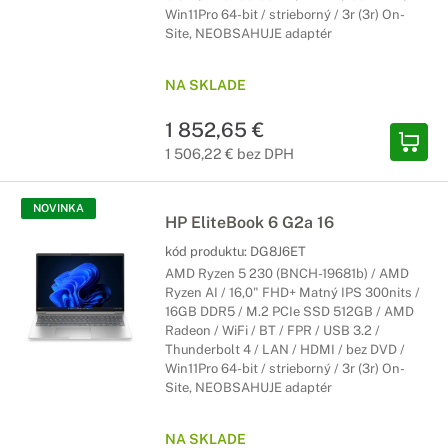
Win11Pro 64-bit / strieborný / 3r (3r) On-
Site, NEOBSAHUJE adaptér
NA SKLADE
1 852,65 €
1 506,22 € bez DPH
NOVINKA
HP EliteBook 6 G2a 16
kód produktu:
DG8J6ET
AMD Ryzen 5 230 (BNCH-19681b) / AMD
Ryzen AI / 16,0" FHD+ Matný IPS 300nits /
16GB DDR5 / M.2 PCIe SSD 512GB / AMD
Radeon / WiFi / BT / FPR / USB 3.2 /
Thunderbolt 4 / LAN / HDMI / bez DVD /
Win11Pro 64-bit / strieborný / 3r (3r) On-
Site, NEOBSAHUJE adaptér
NA SKLADE