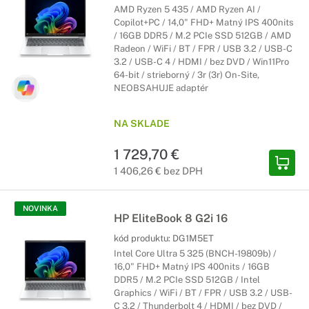
AMD Ryzen 5 435 / AMD Ryzen AI /
Copilot+PC / 14,0" FHD+ Matný IPS 400nits
/ 16GB DDR5 / M.2 PCIe SSD 512GB / AMD
Radeon / WiFi / BT / FPR / USB 3.2 / USB-C
3.2 / USB-C 4 / HDMI / bez DVD / Win11Pro
64-bit / strieborný / 3r (3r) On-Site,
NEOBSAHUJE adaptér
NA SKLADE
1 729,70 €
1 406,26 € bez DPH
NOVINKA
HP EliteBook 8 G2i 16
kód produktu:
DG1M5ET
Intel Core Ultra 5 325 (BNCH-19809b) /
16,0" FHD+ Matný IPS 400nits / 16GB
DDR5 / M.2 PCIe SSD 512GB / Intel
Graphics / WiFi / BT / FPR / USB 3.2 / USB-
C 3.2 / Thunderbolt 4 / HDMI / bez DVD /