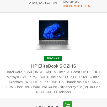
Dostupnosť:
2 129,02 € bez DPH
INFORMUJTE SA
NOVINKA
HP EliteBook 6 G2i 16
Intel Core 7 350 (BNCH-16501b) / Intel AI Boost / 16,0" FHD+
Matný IPS 300nits / 16GB DDR5 / M.2 PCIe SSD 512GB / Intel
Graphics / WiFi / BT / FPR / USB 3.2 / Thunderbolt 4 / LAN /
HDMI / bez DVD / Win11Pro 64-bit / strieborný / 3r (3r) On-Site,
NEOBSAHUJE adaptér