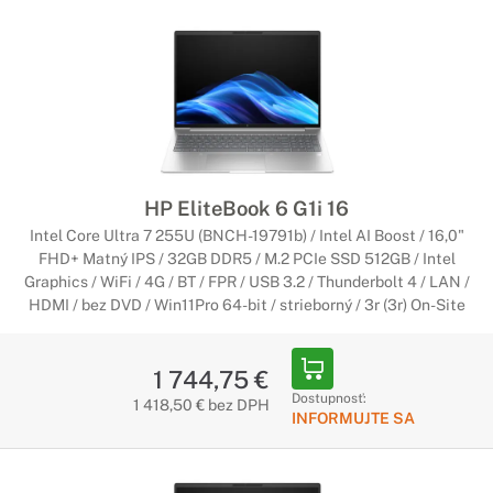
HP EliteBook 6 G1i 16
Intel Core Ultra 7 255U (BNCH-19791b) / Intel AI Boost / 16,0"
FHD+ Matný IPS / 32GB DDR5 / M.2 PCIe SSD 512GB / Intel
Graphics / WiFi / 4G / BT / FPR / USB 3.2 / Thunderbolt 4 / LAN /
HDMI / bez DVD / Win11Pro 64-bit / strieborný / 3r (3r) On-Site
1 744,75 €
Dostupnosť:
1 418,50 € bez DPH
INFORMUJTE SA