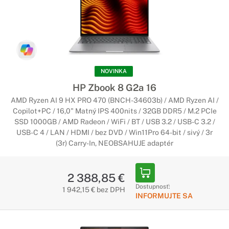
NOVINKA
HP Zbook 8 G2a 16
AMD Ryzen AI 9 HX PRO 470 (BNCH-34603b) / AMD Ryzen AI /
Copilot+PC / 16,0" Matný IPS 400nits / 32GB DDR5 / M.2 PCIe
SSD 1000GB / AMD Radeon / WiFi / BT / USB 3.2 / USB-C 3.2 /
USB-C 4 / LAN / HDMI / bez DVD / Win11Pro 64-bit / sivý / 3r
(3r) Carry-In, NEOBSAHUJE adaptér
2 388,85 €
Dostupnosť:
1 942,15 € bez DPH
INFORMUJTE SA