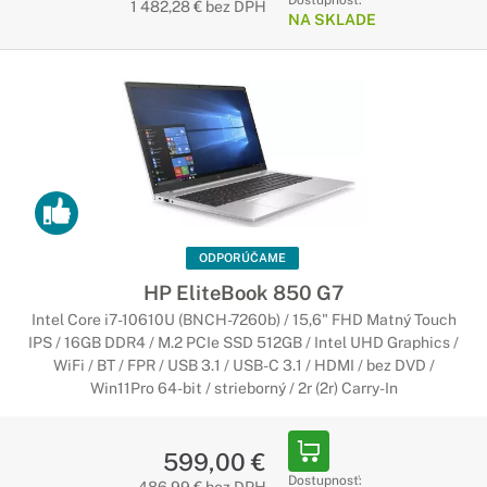
Dostupnosť:
1 482,28 € bez DPH
NA SKLADE
ODPORÚČAME
HP EliteBook 850 G7
Intel Core i7-10610U (BNCH-7260b) / 15,6" FHD Matný Touch
IPS / 16GB DDR4 / M.2 PCIe SSD 512GB / Intel UHD Graphics /
WiFi / BT / FPR / USB 3.1 / USB-C 3.1 / HDMI / bez DVD /
Win11Pro 64-bit / strieborný / 2r (2r) Carry-In
599,00 €
Dostupnosť: