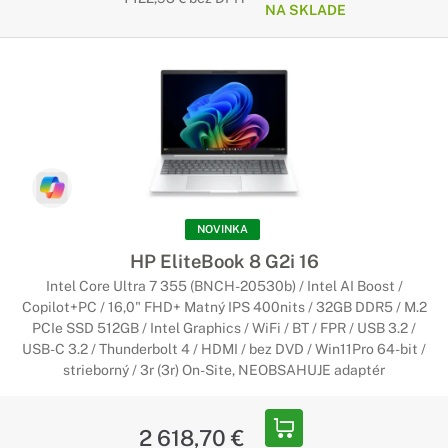
NA SKLADE
NOVINKA
HP EliteBook 8 G2i 16
Intel Core Ultra 7 355 (BNCH-20530b) / Intel AI Boost /
Copilot+PC / 16,0" FHD+ Matný IPS 400nits / 32GB DDR5 / M.2
PCIe SSD 512GB / Intel Graphics / WiFi / BT / FPR / USB 3.2 /
USB-C 3.2 / Thunderbolt 4 / HDMI / bez DVD / Win11Pro 64-bit /
strieborný / 3r (3r) On-Site, NEOBSAHUJE adaptér
2 618,70 €