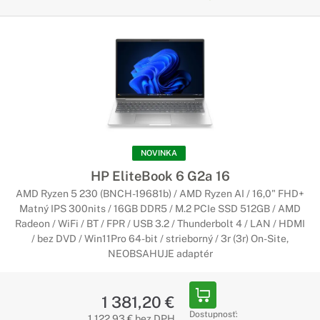
NOVINKA
HP EliteBook 6 G2a 16
AMD Ryzen 5 230 (BNCH-19681b) / AMD Ryzen AI / 16,0" FHD+
Matný IPS 300nits / 16GB DDR5 / M.2 PCIe SSD 512GB / AMD
Radeon / WiFi / BT / FPR / USB 3.2 / Thunderbolt 4 / LAN / HDMI
/ bez DVD / Win11Pro 64-bit / strieborný / 3r (3r) On-Site,
NEOBSAHUJE adaptér
1 381,20 €
Dostupnosť:
1 122,93 € bez DPH