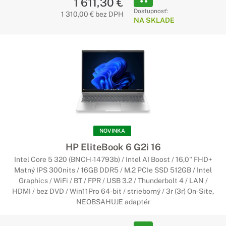
1 611,30 €
Dostupnosť:
1 310,00 € bez DPH
NA SKLADE
NOVINKA
HP EliteBook 6 G2i 16
Intel Core 5 320 (BNCH-14793b) / Intel AI Boost / 16,0" FHD+
Matný IPS 300nits / 16GB DDR5 / M.2 PCIe SSD 512GB / Intel
Graphics / WiFi / BT / FPR / USB 3.2 / Thunderbolt 4 / LAN /
HDMI / bez DVD / Win11Pro 64-bit / strieborný / 3r (3r) On-Site,
NEOBSAHUJE adaptér