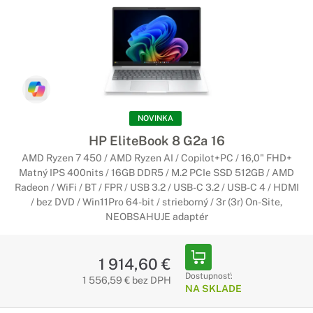
NOVINKA
HP EliteBook 8 G2a 16
AMD Ryzen 7 450 / AMD Ryzen AI / Copilot+PC / 16,0" FHD+
Matný IPS 400nits / 16GB DDR5 / M.2 PCIe SSD 512GB / AMD
Radeon / WiFi / BT / FPR / USB 3.2 / USB-C 3.2 / USB-C 4 / HDMI
/ bez DVD / Win11Pro 64-bit / strieborný / 3r (3r) On-Site,
NEOBSAHUJE adaptér
1 914,60 €
Dostupnosť:
1 556,59 € bez DPH
NA SKLADE