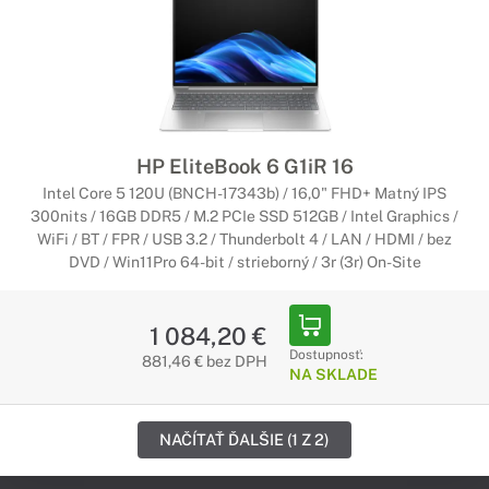
HP EliteBook 6 G1iR 16
Intel Core 5 120U (BNCH-17343b) / 16,0" FHD+ Matný IPS
300nits / 16GB DDR5 / M.2 PCIe SSD 512GB / Intel Graphics /
WiFi / BT / FPR / USB 3.2 / Thunderbolt 4 / LAN / HDMI / bez
DVD / Win11Pro 64-bit / strieborný / 3r (3r) On-Site
1 084,20 €
Dostupnosť:
881,46 € bez DPH
NA SKLADE
NAČÍTAŤ ĎALŠIE (1 Z 2)