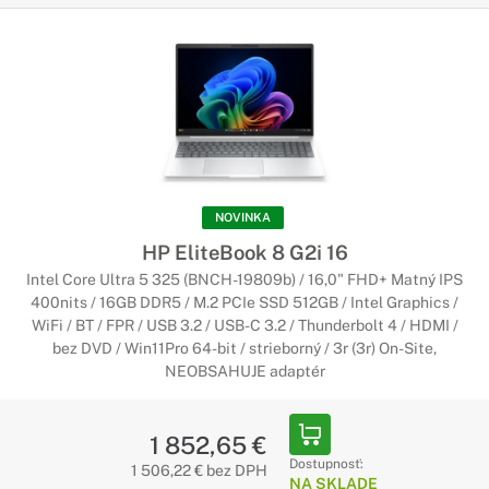
NOVINKA
HP EliteBook 8 G2i 16
Intel Core Ultra 5 325 (BNCH-19809b) / 16,0" FHD+ Matný IPS
400nits / 16GB DDR5 / M.2 PCIe SSD 512GB / Intel Graphics /
WiFi / BT / FPR / USB 3.2 / USB-C 3.2 / Thunderbolt 4 / HDMI /
bez DVD / Win11Pro 64-bit / strieborný / 3r (3r) On-Site,
NEOBSAHUJE adaptér
1 852,65 €
Dostupnosť:
1 506,22 € bez DPH
NA SKLADE