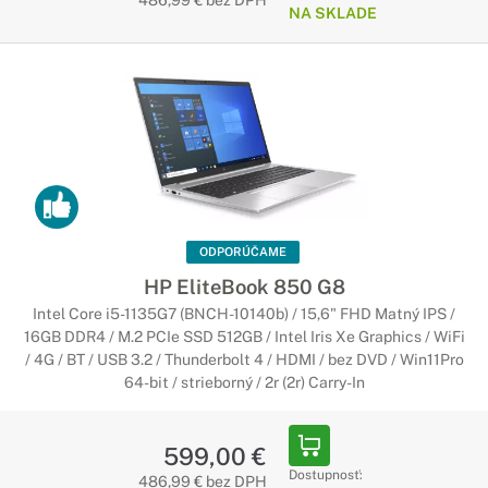
486,99 € bez DPH
NA SKLADE
ODPORÚČAME
HP EliteBook 850 G8
Intel Core i5-1135G7 (BNCH-10140b) / 15,6" FHD Matný IPS /
16GB DDR4 / M.2 PCIe SSD 512GB / Intel Iris Xe Graphics / WiFi
/ 4G / BT / USB 3.2 / Thunderbolt 4 / HDMI / bez DVD / Win11Pro
64-bit / strieborný / 2r (2r) Carry-In
599,00 €
Dostupnosť:
486,99 € bez DPH