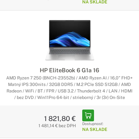
NA SKLADE
HP EliteBook 6 G1a 16
AMD Ryzen 7 250 (BNCH-23552b) / AMD Ryzen AI / 16,0" FHD+
Matný IPS 300nits / 32GB DDR5 / M.2 PCIe SSD 512GB / AMD
Radeon / WiFi / BT / FPR / USB 3.2 / Thunderbolt 4 / LAN / HDMI
/ bez DVD / Win11Pro 64-bit / strieborný / 3r (3r) On-Site
1 821,80 €
Dostupnosť:
1 481,14 € bez DPH
NA SKLADE