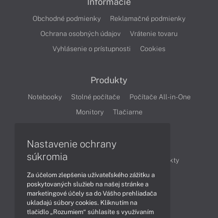
Informácie
Obchodné podmienky
Reklamačné podmienky
Ochrana osobných údajov
Vrátenie tovaru
Vyhlásenie o prístupnosti
Cookies
Produkty
Notebooky
Stolné počítače
Počítače All-in-One
Monitory
Tlačiarne
Nastavenie ochrany
Články
súkromia
Obchodné informácie
Novinky
Produkty
Za účelom zlepšenia užívateľského zážitku a
Technológie
Videá
poskytovaných služieb na našej stránke a
marketingové účely sa do Vášho prehliadača
ukladajú súbory cookies. Kliknutím na
Obsah
tlačidlo „Rozumiem“ súhlasíte s využívaním