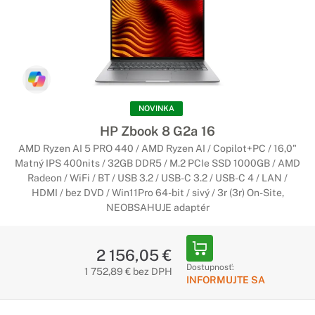
NOVINKA
HP Zbook 8 G2a 16
AMD Ryzen AI 5 PRO 440 / AMD Ryzen AI / Copilot+PC / 16,0"
Matný IPS 400nits / 32GB DDR5 / M.2 PCIe SSD 1000GB / AMD
Radeon / WiFi / BT / USB 3.2 / USB-C 3.2 / USB-C 4 / LAN /
HDMI / bez DVD / Win11Pro 64-bit / sivý / 3r (3r) On-Site,
NEOBSAHUJE adaptér
2 156,05 €
Dostupnosť:
1 752,89 € bez DPH
INFORMUJTE SA