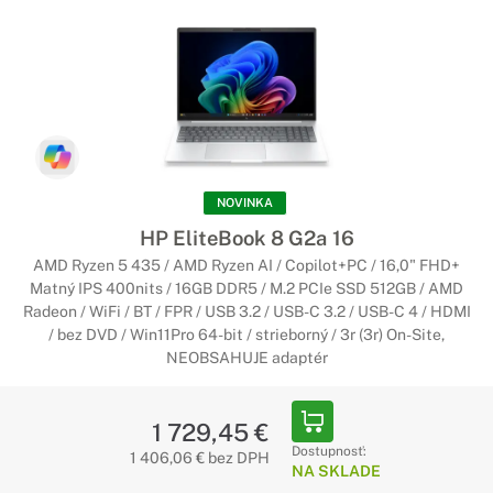
NOVINKA
HP EliteBook 8 G2a 16
AMD Ryzen 5 435 / AMD Ryzen AI / Copilot+PC / 16,0" FHD+
Matný IPS 400nits / 16GB DDR5 / M.2 PCIe SSD 512GB / AMD
Radeon / WiFi / BT / FPR / USB 3.2 / USB-C 3.2 / USB-C 4 / HDMI
/ bez DVD / Win11Pro 64-bit / strieborný / 3r (3r) On-Site,
NEOBSAHUJE adaptér
1 729,45 €
Dostupnosť:
1 406,06 € bez DPH
NA SKLADE