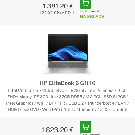
1 381,20 €
Dostupnosť:
1 122,93 € bez DPH
NA SKLADE
HP EliteBook 6 G1i 16
Intel Core Ultra 7 255U (BNCH-19791b) / Intel AI Boost / 16,0"
FHD+ Matný IPS 300nits / 32GB DDR5 / M.2 PCIe SSD 512GB /
Intel Graphics / WiFi / BT / FPR / USB 3.2 / Thunderbolt 4 / LAN /
HDMI / bez DVD / Win11Pro 64-bit / strieborný / 3r (3r) On-Site
1 823,20 €