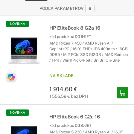
PODĽA PARAMETROV
6
NOVINKA
HP EliteBook 8 G2a 16
kód produktu:
DG1N1ET
AMD Ryzen 7 450 / AMD Ryzen AI /
Copilot+PC / 16,0" FHD+ IPS 400nits / 16GB
DDR5 / M.2 PCIe SSD 512GB / AMD Radeon
/ FPR / Win11Pro 64-bit / 3r (3r) On-Site
NA SKLADE
1 914,60 €
1 556,59 € bez DPH
NOVINKA
HP EliteBook 6 G2a 16
kód produktu:
DG8J6ET
AMD Ryzen 5 230 / AMD Ryzen AI / 16,0"