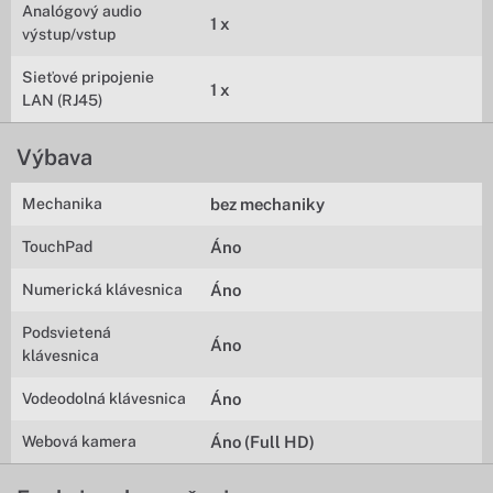
Analógový audio
1 x
výstup/vstup
Sieťové pripojenie
1 x
LAN (RJ45)
Výbava
Mechanika
bez mechaniky
TouchPad
Áno
Numerická klávesnica
Áno
Podsvietená
Áno
klávesnica
Vodeodolná klávesnica
Áno
Webová kamera
Áno (Full HD)