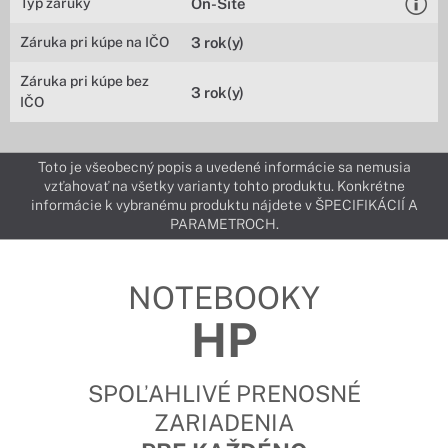
Typ záruky
On-Site
Záruka pri kúpe na IČO
3 rok(y)
Záruka pri kúpe bez
3 rok(y)
IČO
Toto je všeobecný popis a uvedené informácie sa nemusia
vzťahovať na všetky varianty tohto produktu. Konkrétne
informácie k vybranému produktu nájdete v ŠPECIFIKÁCIÍ A
PARAMETROCH.
NOTEBOOKY
HP
SPOĽAHLIVÉ PRENOSNÉ
ZARIADENIA