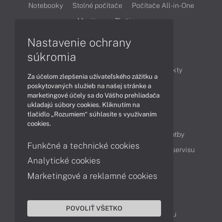
Notebooky
Stolné počítače
Počítače All-in-One
Monitory
Tlačiarne
Nastavenie ochrany
Články
súkromia
Obchodné informácie
Novinky
Produkty
Za účelom zlepšenia užívateľského zážitku a
Technológie
Videá
poskytovaných služieb na našej stránke a
marketingové účely sa do Vášho prehliadača
ukladajú súbory cookies. Kliknutím na
tlačidlo „Rozumiem“ súhlasíte s využívaním
Obsah
cookies.
Ako nakupovať
Možnosti doručenia a platby
Funkčné a technické cookies
Podpora a servis
Servisné služby
Cenník servisu
Analytické cookies
Marketingové a reklamné cookies
Kontakty
043 4224 771
Obchodné oddelenie
POVOLIŤ VŠETKO
Servisné oddelenie
Reklamácia tovaru