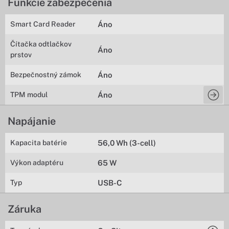
Funkcie zabezpečenia
Smart Card Reader
Áno
Čítačka odtlačkov
Áno
prstov
Bezpečnostný zámok
Áno
TPM modul
Áno
Napájanie
Kapacita batérie
56,0 Wh (3-cell)
Výkon adaptéru
65 W
Typ
USB-C
Záruka