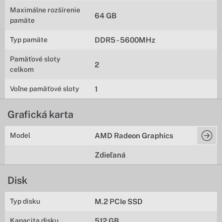
Maximálne rozšírenie
64 GB
pamäte
Typ pamäte
DDR5 - 5600MHz
Pamäťové sloty
2
celkom
Voľne pamäťové sloty
1
Grafická karta
Model
AMD Radeon Graphics
Zdieľaná
Disk
Typ disku
M.2 PCIe SSD
Kapacita disku
512 GB