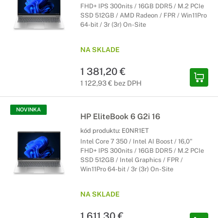
FHD+ IPS 300nits / 16GB DDR5 / M.2 PCIe
SSD 512GB / AMD Radeon / FPR / Win11Pro
64-bit / 3r (3r) On-Site
NA SKLADE
1 381,20 €
1 122,93 € bez DPH
NOVINKA
HP EliteBook 6 G2i 16
kód produktu:
E0NR1ET
Intel Core 7 350 / Intel AI Boost / 16,0"
FHD+ IPS 300nits / 16GB DDR5 / M.2 PCIe
SSD 512GB / Intel Graphics / FPR /
Win11Pro 64-bit / 3r (3r) On-Site
NA SKLADE
1 611,30 €