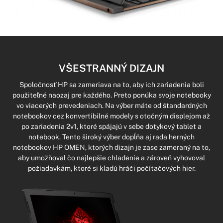
VŠESTRANNÝ DIZAJN
Spoločnosť HP sa zameriava na to, aby ich zariadenia boli
použiteľné naozaj pre každého. Preto ponúka svoje notebooky
vo viacerých prevedeniach. Na výber máte od štandardných
notebookov cez konvertibilné modely s otočným displejom až
po zariadenia 2v1, ktoré spájajú v sebe dotykový tablet a
notebook. Tento široký výber dopĺňa aj rada herných
notebookov HP OMEN, ktorých dizajn je zase zameraný na to,
aby umožňoval čo najlepšie chladenie a zároveň vyhovoval
požiadavkám, ktoré si kladú hráči počítačových hier.