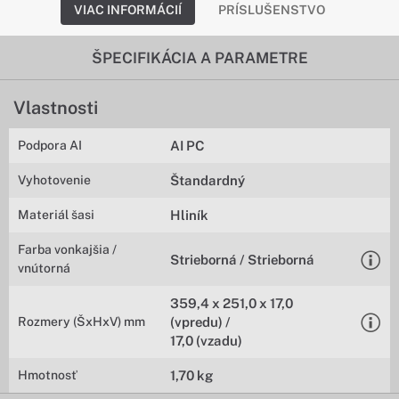
VIAC INFORMÁCIÍ
PRÍSLUŠENSTVO
ŠPECIFIKÁCIA A PARAMETRE
Vlastnosti
Podpora AI
AI PC
Vyhotovenie
Štandardný
Materiál šasi
Hliník
Farba vonkajšia /
Strieborná / Strieborná
vnútorná
359,4 x 251,0 x 17,0
Rozmery (ŠxHxV) mm
(vpredu) /
17,0 (vzadu)
Hmotnosť
1,70 kg