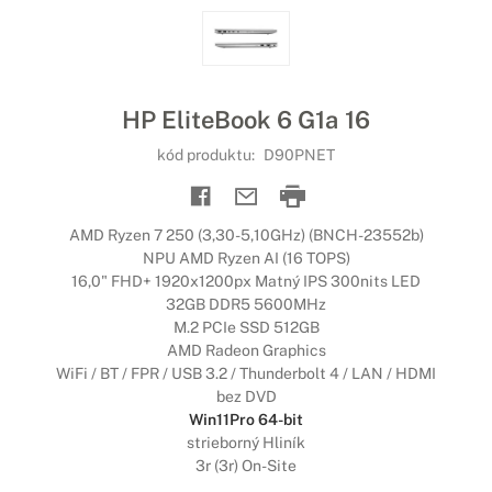
HP EliteBook 6 G1a 16
kód produktu:
D90PNET
AMD Ryzen 7 250 (3,30-5,10GHz) (BNCH-23552b)
NPU AMD Ryzen AI (16 TOPS)
16,0" FHD+ 1920x1200px Matný IPS 300nits LED
32GB DDR5 5600MHz
M.2 PCIe SSD 512GB
AMD Radeon Graphics
WiFi / BT / FPR / USB 3.2 / Thunderbolt 4 / LAN / HDMI
bez DVD
Win11Pro 64-bit
strieborný Hliník
3r (3r) On-Site