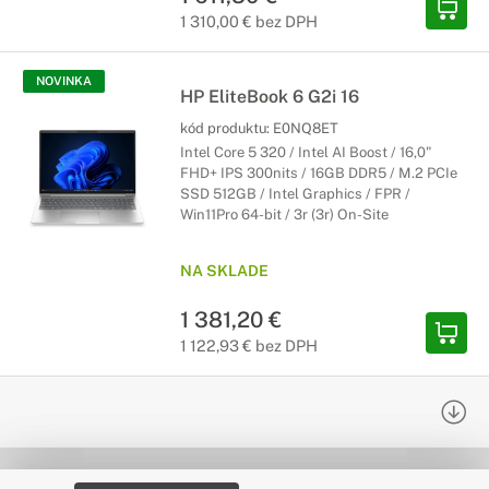
1 310,00 € bez DPH
NOVINKA
HP EliteBook 6 G2i 16
kód produktu:
E0NQ8ET
Intel Core 5 320 / Intel AI Boost / 16,0"
FHD+ IPS 300nits / 16GB DDR5 / M.2 PCIe
SSD 512GB / Intel Graphics / FPR /
Win11Pro 64-bit / 3r (3r) On-Site
NA SKLADE
1 381,20 €
1 122,93 € bez DPH