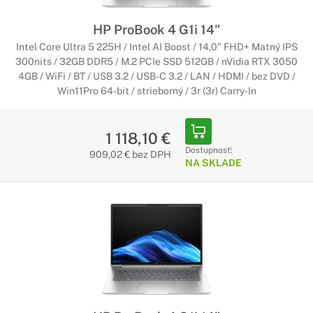
HP ProBook 4 G1i 14"
Intel Core Ultra 5 225H / Intel AI Boost / 14,0" FHD+ Matný IPS
300nits / 32GB DDR5 / M.2 PCIe SSD 512GB / nVidia RTX 3050
4GB / WiFi / BT / USB 3.2 / USB-C 3.2 / LAN / HDMI / bez DVD /
Win11Pro 64-bit / strieborný / 3r (3r) Carry-In
1 118,10 €
Dostupnosť:
909,02 € bez DPH
NA SKLADE