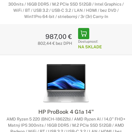
300nits / 16GB DDR5 / M.2 PCIe SSD 512GB / Intel Graphics /
WiFi / BT / USB 3.2 / USB-C 3.2 / LAN / HDMI / bez DVD /
Win11Pro 64-bit / strieborný / 3r (3r) Carry-In
987,00 €
Dostupnosť:
802,44 € bez DPH
NA SKLADE
HP ProBook 4 G1a 14"
AMD Ryzen 5 220 (BNCH-18622b) / AMD Ryzen AI / 14,0" FHD+
Matný IPS 300nits / 16GB DDR5 / M.2 PCIe SSD 512GB / AMD
Radeon / WiFi / BT / USB 3.2 / USB-C 3.2 / LAN / HDMI / bez