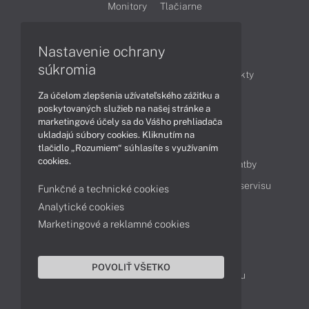
Monitory
Tlačiarne
Nastavenie ochrany
Články
súkromia
Obchodné informácie
Novinky
Produkty
Za účelom zlepšenia užívateľského zážitku a
Technológie
Videá
poskytovaných služieb na našej stránke a
marketingové účely sa do Vášho prehliadača
ukladajú súbory cookies. Kliknutím na
Obsah
tlačidlo „Rozumiem“ súhlasíte s využívaním
cookies.
Ako nakupovať
Možnosti doručenia a platby
Podpora a servis
Servisné služby
Cenník servisu
Funkčné a technické cookies
Analytické cookies
Marketingové a reklamné cookies
Kontakty
043 4224 771
Obchodné oddelenie
POVOLIŤ VŠETKO
Servisné oddelenie
Reklamácia tovaru
TeamViewer (vzdialená podpora)