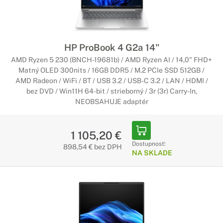
HP ProBook 4 G2a 14"
AMD Ryzen 5 230 (BNCH-19681b) / AMD Ryzen AI / 14,0" FHD+
Matný OLED 300nits / 16GB DDR5 / M.2 PCIe SSD 512GB /
AMD Radeon / WiFi / BT / USB 3.2 / USB-C 3.2 / LAN / HDMI /
bez DVD / Win11H 64-bit / strieborný / 3r (3r) Carry-In,
NEOBSAHUJE adaptér
1 105,20 €
Dostupnosť:
898,54 € bez DPH
NA SKLADE