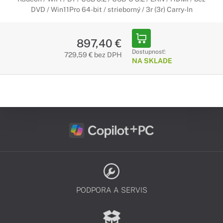
DVD / Win11Pro 64-bit / strieborný / 3r (3r) Carry-In
897,40 €
Dostupnosť:
729,59 € bez DPH
NA SKLADE
PODPORA A SERVIS