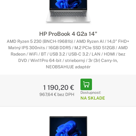
HP ProBook 4 G2a 14"
AMD Ryzen 5 230 (BNCH-19681b) / AMD Ryzen AI / 14,0" FHD+
Matný IPS 300nits / 16GB DDR5 / M.2 PCIe SSD 512GB / AMD
Radeon / WiFi / BT / USB 3.2 / USB-C 3.2 / LAN / HDMI / bez
DVD / Win11Pro 64-bit / strieborný / 3r (3r) Carry-In,
NEOBSAHUJE adaptér
1 190,20 €
Dostupnosť:
967,64 € bez DPH
NA SKLADE