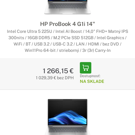
HP ProBook 4 G1i 14"
Intel Core Ultra 5 225U / Intel AI Boost / 14,0" FHD+ Matný IPS
300nits / 16GB DDR5 / M.2 PCIe SSD 512GB / Intel Graphics /
WiFi / BT / USB 3.2 / USB-C 3.2 / LAN / HDMI / bez DVD /
Win11Pro 64-bit / strieborný / 3r (3r) Carry-In
1 266,15 €
Dostupnosť:
1 029,39 € bez DPH
NA SKLADE