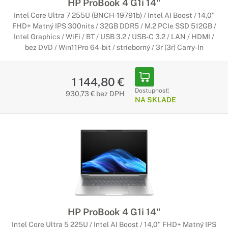
HP ProBook 4 G1i 14"
Intel Core Ultra 7 255U (BNCH-19791b) / Intel AI Boost / 14,0"
FHD+ Matný IPS 300nits / 32GB DDR5 / M.2 PCIe SSD 512GB /
Intel Graphics / WiFi / BT / USB 3.2 / USB-C 3.2 / LAN / HDMI /
bez DVD / Win11Pro 64-bit / strieborný / 3r (3r) Carry-In
1 144,80 €
Dostupnosť:
930,73 € bez DPH
NA SKLADE
HP ProBook 4 G1i 14"
Intel Core Ultra 5 225U / Intel AI Boost / 14,0" FHD+ Matný IPS