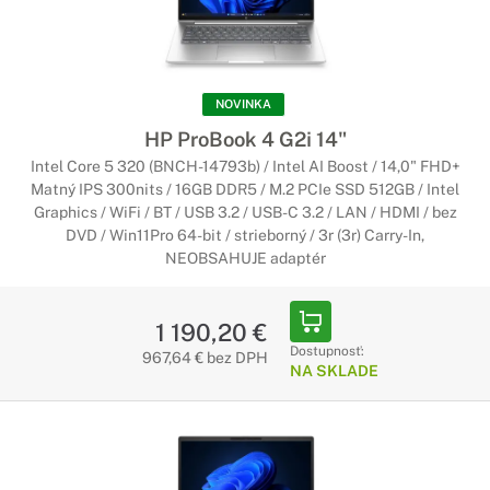
NOVINKA
HP ProBook 4 G2i 14"
Intel Core 5 320 (BNCH-14793b) / Intel AI Boost / 14,0" FHD+
Matný IPS 300nits / 16GB DDR5 / M.2 PCIe SSD 512GB / Intel
Graphics / WiFi / BT / USB 3.2 / USB-C 3.2 / LAN / HDMI / bez
DVD / Win11Pro 64-bit / strieborný / 3r (3r) Carry-In,
NEOBSAHUJE adaptér
1 190,20 €
Dostupnosť:
967,64 € bez DPH
NA SKLADE