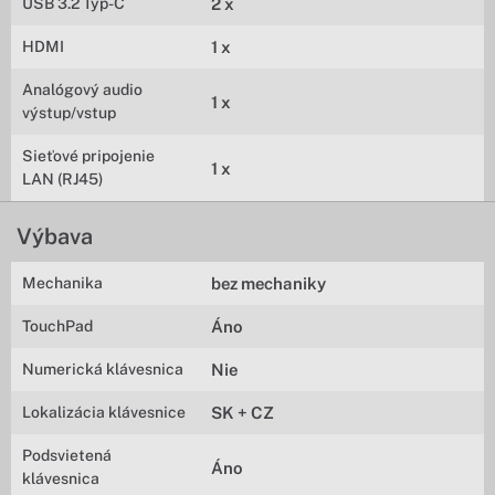
USB 3.2 Typ-C
2 x
HDMI
1 x
Analógový audio
1 x
výstup/vstup
Sieťové pripojenie
1 x
LAN (RJ45)
Výbava
Mechanika
bez mechaniky
TouchPad
Áno
Numerická klávesnica
Nie
Lokalizácia klávesnice
SK + CZ
Podsvietená
Áno
klávesnica