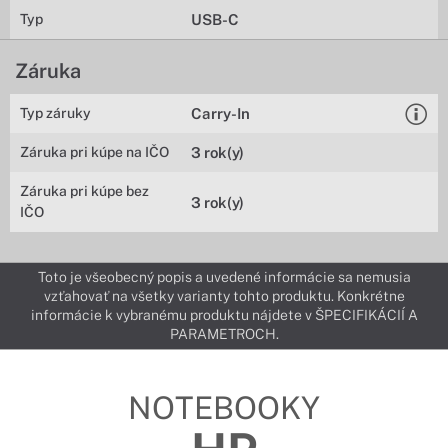
Typ
USB-C
Záruka
Typ záruky
Carry-In
Záruka pri kúpe na IČO
3 rok(y)
Záruka pri kúpe bez
3 rok(y)
IČO
Toto je všeobecný popis a uvedené informácie sa nemusia
vzťahovať na všetky varianty tohto produktu. Konkrétne
informácie k vybranému produktu nájdete v ŠPECIFIKÁCIÍ A
PARAMETROCH.
NOTEBOOKY