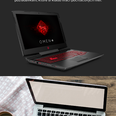
požiadavkám, ktoré si kladú hráči počítačových hier.