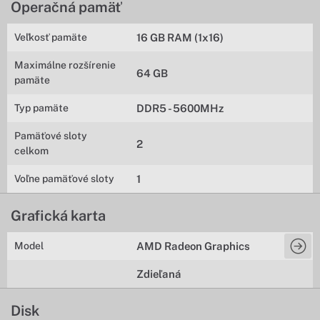
Operačná pamäť
Veľkosť pamäte
16 GB RAM (1x16)
Maximálne rozšírenie
64 GB
pamäte
Typ pamäte
DDR5 - 5600MHz
Pamäťové sloty
2
celkom
Voľne pamäťové sloty
1
Grafická karta
Model
AMD Radeon Graphics
Zdieľaná
Disk