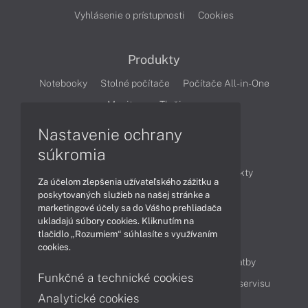
Vyhlásenie o prístupnosti
Cookies
Produkty
Notebooky
Stolné počítače
Počítače All-in-One
Monitory
Tlačiarne
Nastavenie ochrany
Články
súkromia
Obchodné informácie
Novinky
Produkty
Za účelom zlepšenia užívateľského zážitku a
Technológie
Videá
poskytovaných služieb na našej stránke a
marketingové účely sa do Vášho prehliadača
ukladajú súbory cookies. Kliknutím na
tlačidlo „Rozumiem“ súhlasíte s využívaním
Obsah
cookies.
Ako nakupovať
Možnosti doručenia a platby
Funkčné a technické cookies
Podpora a servis
Servisné služby
Cenník servisu
Analytické cookies