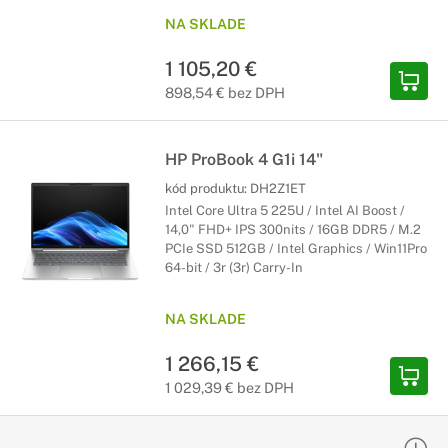
NA SKLADE
1 105,20 €
898,54 € bez DPH
HP ProBook 4 G1i 14"
kód produktu:
DH2Z1ET
Intel Core Ultra 5 225U / Intel AI Boost /
14,0" FHD+ IPS 300nits / 16GB DDR5 / M.2
PCIe SSD 512GB / Intel Graphics / Win11Pro
64-bit / 3r (3r) Carry-In
NA SKLADE
1 266,15 €
1 029,39 € bez DPH