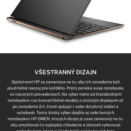
VŠESTRANNÝ DIZAJN
Spoločnosť HP sa zameriava na to, aby ich zariadenia boli
použiteľné naozaj pre každého. Preto ponúka svoje notebooky
vo viacerých prevedeniach. Na výber máte od štandardných
notebookov cez konvertibilné modely s otočným displejom až
po zariadenia 2v1, ktoré spájajú v sebe dotykový tablet a
notebook. Tento široký výber dopĺňa aj rada herných
notebookov HP OMEN, ktorých dizajn je zase zameraný na to,
aby umožňoval čo najlepšie chladenie a zároveň vyhovoval