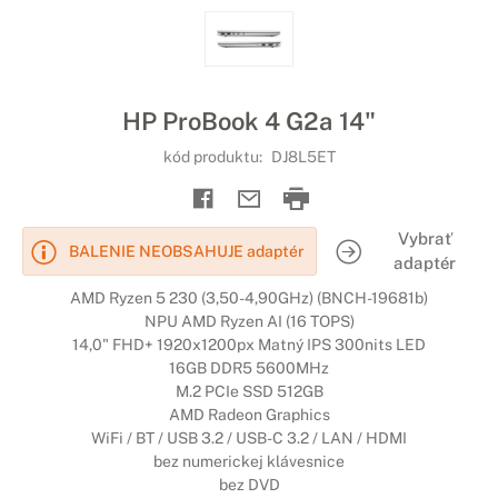
HP ProBook 4 G2a 14"
kód produktu:
DJ8L5ET
Vybrať
BALENIE NEOBSAHUJE adaptér
adaptér
AMD Ryzen 5 230 (3,50-4,90GHz) (BNCH-19681b)
NPU AMD Ryzen AI (16 TOPS)
14,0" FHD+ 1920x1200px Matný IPS 300nits LED
16GB DDR5 5600MHz
M.2 PCIe SSD 512GB
AMD Radeon Graphics
WiFi / BT / USB 3.2 / USB-C 3.2 / LAN / HDMI
bez numerickej klávesnice
bez DVD