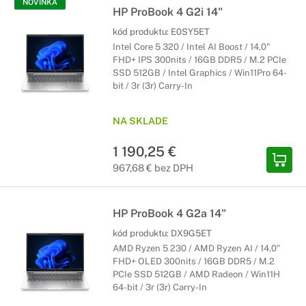
NOVINKA
HP ProBook 4 G2i 14"
kód produktu:
E0SY5ET
Intel Core 5 320 / Intel AI Boost / 14,0"
FHD+ IPS 300nits / 16GB DDR5 / M.2 PCIe
SSD 512GB / Intel Graphics / Win11Pro 64-
bit / 3r (3r) Carry-In
NA SKLADE
1 190,25 €
967,68 € bez DPH
HP ProBook 4 G2a 14"
kód produktu:
DX9G5ET
AMD Ryzen 5 230 / AMD Ryzen AI / 14,0"
FHD+ OLED 300nits / 16GB DDR5 / M.2
PCIe SSD 512GB / AMD Radeon / Win11H
64-bit / 3r (3r) Carry-In