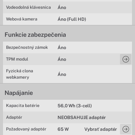
Vodeodolná klávesnica
Áno
Webová kamera
Áno (Full HD)
Funkcie zabezpečenia
Bezpečnostný zámok
Áno
TPM modul
Áno
Fyzická clona
Áno
webkamery
Napájanie
Kapacita batérie
56,0 Wh (3-cell)
Adaptér
NEOBSAHUJE adaptér
Požadovaný adaptér
65 W
Vybrať adaptér