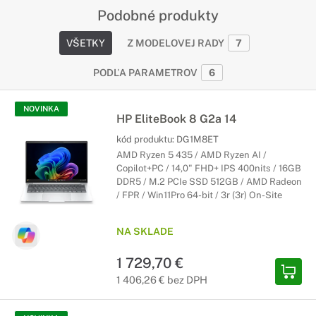
Podobné produkty
VŠETKY
Z MODELOVEJ RADY
7
PODĽA PARAMETROV
6
NOVINKA
HP EliteBook 8 G2a 14
kód produktu:
DG1M8ET
AMD Ryzen 5 435 / AMD Ryzen AI /
Copilot+PC / 14,0" FHD+ IPS 400nits / 16GB
DDR5 / M.2 PCIe SSD 512GB / AMD Radeon
/ FPR / Win11Pro 64-bit / 3r (3r) On-Site
NA SKLADE
1 729,70 €
1 406,26 € bez DPH