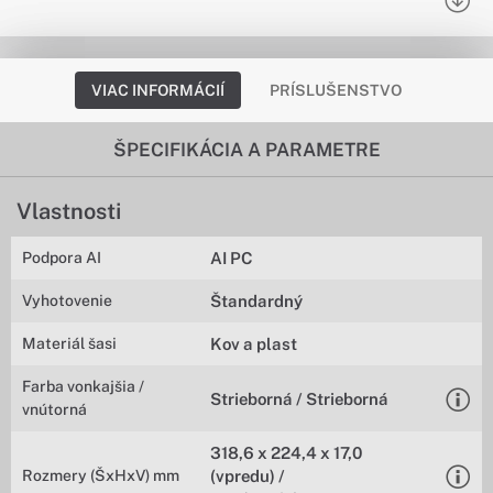
VIAC INFORMÁCIÍ
PRÍSLUŠENSTVO
ŠPECIFIKÁCIA A PARAMETRE
Vlastnosti
Podpora AI
AI PC
Vyhotovenie
Štandardný
Materiál šasi
Kov a plast
Farba vonkajšia /
Strieborná / Strieborná
vnútorná
318,6 x 224,4 x 17,0
Rozmery (ŠxHxV) mm
(vpredu) /