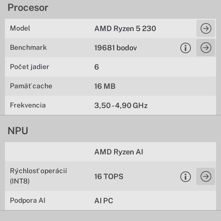
Procesor
Model
AMD Ryzen 5 230
Benchmark
19681 bodov
Počet jadier
6
Pamäť cache
16 MB
Frekvencia
3,50 - 4,90 GHz
NPU
AMD Ryzen AI
Rýchlosť operácií
16 TOPS
(INT8)
Podpora AI
AI PC