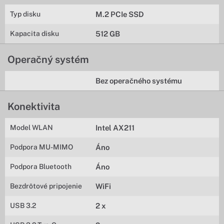
Typ disku
M.2 PCIe SSD
Kapacita disku
512 GB
Operačný systém
Bez operačného systému
Konektivita
Model WLAN
Intel AX211
Podpora MU-MIMO
Áno
Podpora Bluetooth
Áno
Bezdrôtové pripojenie
WiFi
USB 3.2
2 x