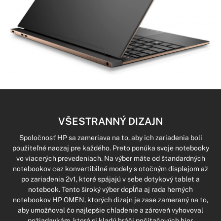
VŠESTRANNÝ DIZAJN
Spoločnosť HP sa zameriava na to, aby ich zariadenia boli
použiteľné naozaj pre každého. Preto ponúka svoje notebooky
vo viacerých prevedeniach. Na výber máte od štandardných
notebookov cez konvertibilné modely s otočným displejom až
po zariadenia 2v1, ktoré spájajú v sebe dotykový tablet a
notebook. Tento široký výber dopĺňa aj rada herných
notebookov HP OMEN, ktorých dizajn je zase zameraný na to,
aby umožňoval čo najlepšie chladenie a zároveň vyhovoval
požiadavkám, ktoré si kladú hráči počítačových hier.