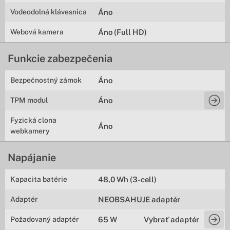
Vodeodolná klávesnica
Áno
Webová kamera
Áno (Full HD)
Funkcie zabezpečenia
Bezpečnostný zámok
Áno
TPM modul
Áno
Fyzická clona
Áno
webkamery
Napájanie
Kapacita batérie
48,0 Wh (3-cell)
Adaptér
NEOBSAHUJE adaptér
Požadovaný adaptér
65 W
Vybrať adaptér