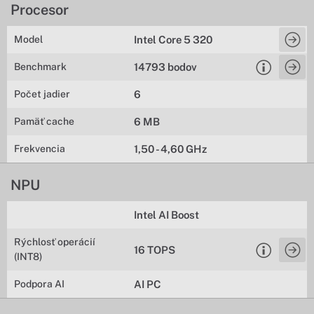
Procesor
Model
Intel Core 5 320
Benchmark
14793 bodov
Počet jadier
6
Pamäť cache
6 MB
Frekvencia
1,50 - 4,60 GHz
NPU
Intel AI Boost
Rýchlosť operácií
16 TOPS
(INT8)
Podpora AI
AI PC