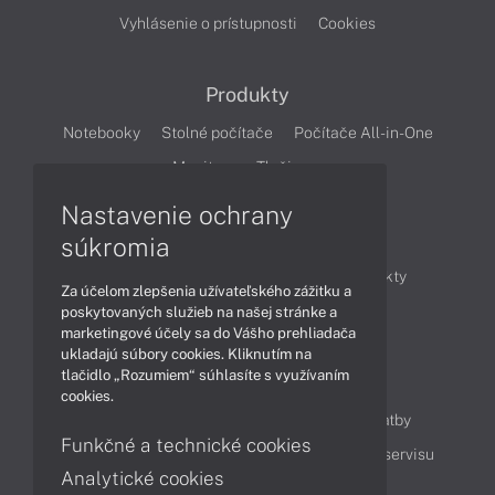
Vyhlásenie o prístupnosti
Cookies
Produkty
Notebooky
Stolné počítače
Počítače All-in-One
Monitory
Tlačiarne
Nastavenie ochrany
Články
súkromia
Obchodné informácie
Novinky
Produkty
Za účelom zlepšenia užívateľského zážitku a
Technológie
Videá
poskytovaných služieb na našej stránke a
marketingové účely sa do Vášho prehliadača
ukladajú súbory cookies. Kliknutím na
tlačidlo „Rozumiem“ súhlasíte s využívaním
Obsah
cookies.
Ako nakupovať
Možnosti doručenia a platby
Funkčné a technické cookies
Podpora a servis
Servisné služby
Cenník servisu
Analytické cookies