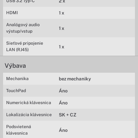
USB 3.2 Typ-C
2 x
HDMI
1 x
Analógový audio
1 x
výstup/vstup
Sieťové pripojenie
1 x
LAN (RJ45)
Výbava
Mechanika
bez mechaniky
TouchPad
Áno
Numerická klávesnica
Áno
Lokalizácia klávesnice
SK + CZ
Podsvietená
Áno
klávesnica