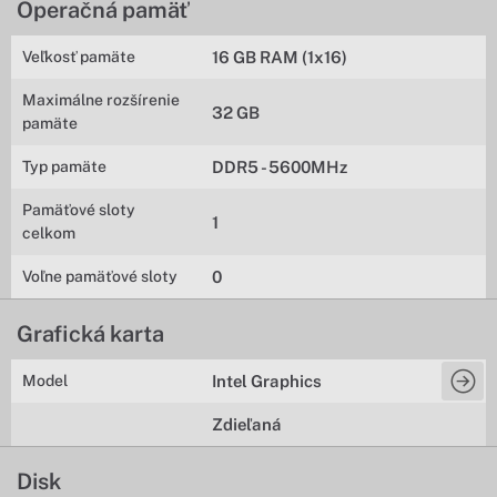
Operačná pamäť
Veľkosť pamäte
16 GB RAM (1x16)
Maximálne rozšírenie
32 GB
pamäte
Typ pamäte
DDR5 - 5600MHz
Pamäťové sloty
1
celkom
Voľne pamäťové sloty
0
Grafická karta
Model
Intel Graphics
Zdieľaná
Disk