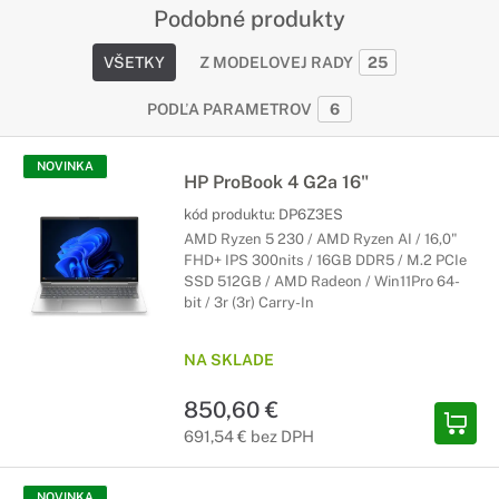
Podobné produkty
VŠETKY
Z MODELOVEJ RADY
25
PODĽA PARAMETROV
6
NOVINKA
HP ProBook 4 G2a 16"
kód produktu:
DP6Z3ES
AMD Ryzen 5 230 / AMD Ryzen AI / 16,0"
FHD+ IPS 300nits / 16GB DDR5 / M.2 PCIe
SSD 512GB / AMD Radeon / Win11Pro 64-
bit / 3r (3r) Carry-In
NA SKLADE
850,60 €
691,54 € bez DPH
NOVINKA