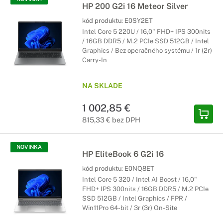
HP 200 G2i 16 Meteor Silver
kód produktu:
E0SY2ET
Intel Core 5 220U / 16,0" FHD+ IPS 300nits
/ 16GB DDR5 / M.2 PCIe SSD 512GB / Intel
Graphics / Bez operačného systému / 1r (2r)
Carry-In
NA SKLADE
1 002,85 €
815,33 € bez DPH
NOVINKA
HP EliteBook 6 G2i 16
kód produktu:
E0NQ8ET
Intel Core 5 320 / Intel AI Boost / 16,0"
FHD+ IPS 300nits / 16GB DDR5 / M.2 PCIe
SSD 512GB / Intel Graphics / FPR /
Win11Pro 64-bit / 3r (3r) On-Site