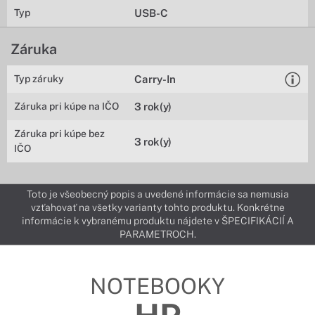
Typ
USB-C
Záruka
Typ záruky
Carry-In
Záruka pri kúpe na IČO
3 rok(y)
Záruka pri kúpe bez
3 rok(y)
IČO
Toto je všeobecný popis a uvedené informácie sa nemusia
vzťahovať na všetky varianty tohto produktu. Konkrétne
informácie k vybranému produktu nájdete v ŠPECIFIKÁCIÍ A
PARAMETROCH.
NOTEBOOKY