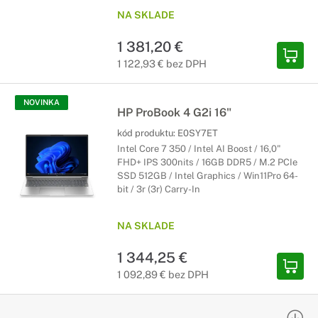
NA SKLADE
1 381,20 €
1 122,93 € bez DPH
NOVINKA
HP ProBook 4 G2i 16"
kód produktu:
E0SY7ET
Intel Core 7 350 / Intel AI Boost / 16,0"
FHD+ IPS 300nits / 16GB DDR5 / M.2 PCIe
SSD 512GB / Intel Graphics / Win11Pro 64-
bit / 3r (3r) Carry-In
NA SKLADE
1 344,25 €
1 092,89 € bez DPH