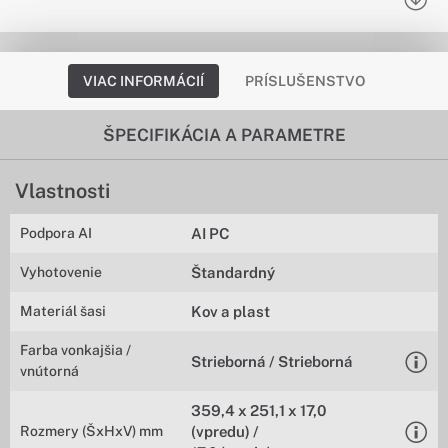
VIAC INFORMÁCIÍ
PRÍSLUŠENSTVO
ŠPECIFIKÁCIA A PARAMETRE
Vlastnosti
Podpora AI
AI PC
Vyhotovenie
Štandardný
Materiál šasi
Kov a plast
Farba vonkajšia /
Strieborná / Strieborná
vnútorná
359,4 x 251,1 x 17,0
Rozmery (ŠxHxV) mm
(vpredu) /