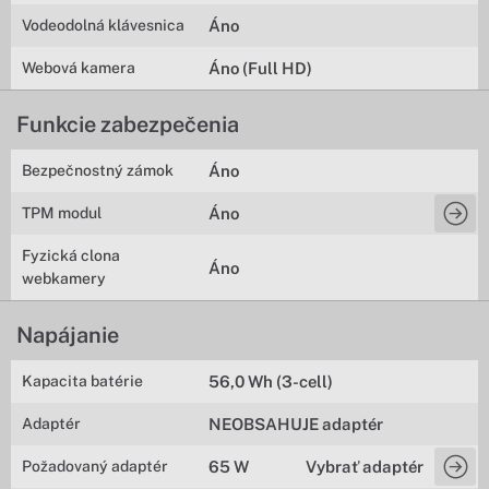
Vodeodolná klávesnica
Áno
Webová kamera
Áno (Full HD)
Funkcie zabezpečenia
Bezpečnostný zámok
Áno
TPM modul
Áno
Fyzická clona
Áno
webkamery
Napájanie
Kapacita batérie
56,0 Wh (3-cell)
Adaptér
NEOBSAHUJE adaptér
Požadovaný adaptér
65 W
Vybrať adaptér