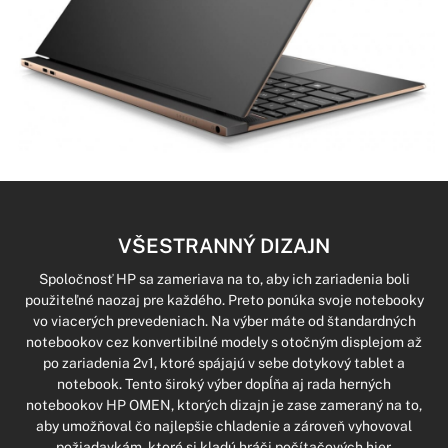
VŠESTRANNÝ DIZAJN
Spoločnosť HP sa zameriava na to, aby ich zariadenia boli
použiteľné naozaj pre každého. Preto ponúka svoje notebooky
vo viacerých prevedeniach. Na výber máte od štandardných
notebookov cez konvertibilné modely s otočným displejom až
po zariadenia 2v1, ktoré spájajú v sebe dotykový tablet a
notebook. Tento široký výber dopĺňa aj rada herných
notebookov HP OMEN, ktorých dizajn je zase zameraný na to,
aby umožňoval čo najlepšie chladenie a zároveň vyhovoval
požiadavkám, ktoré si kladú hráči počítačových hier.