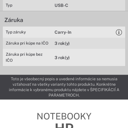
Typ
USB-C
Záruka
Typ záruky
Carry-In
Záruka pri kúpe na IČO
3 rok(y)
Záruka pri kúpe bez
3 rok(y)
IČO
Toto je všeobecný popis a uvedené informácie sa nemusia
vzťahovať na všetky varianty tohto produktu. Konkrétne
informácie k vybranému produktu nájdete v ŠPECIFIKÁCIÍ A
PARAMETROCH.
NOTEBOOKY