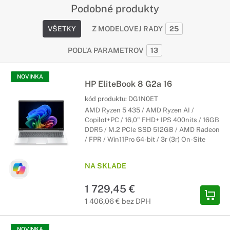
Podobné produkty
VŠETKY
Z MODELOVEJ RADY
25
PODĽA PARAMETROV
13
NOVINKA
HP EliteBook 8 G2a 16
kód produktu:
DG1N0ET
AMD Ryzen 5 435 / AMD Ryzen AI /
Copilot+PC / 16,0" FHD+ IPS 400nits / 16GB
DDR5 / M.2 PCIe SSD 512GB / AMD Radeon
/ FPR / Win11Pro 64-bit / 3r (3r) On-Site
NA SKLADE
1 729,45 €
1 406,06 € bez DPH
NOVINKA