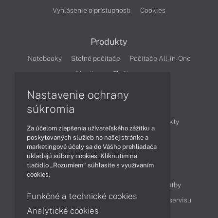
Vyhlásenie o prístupnosti
Cookies
Produkty
Notebooky
Stolné počítače
Počítače All-in-One
Monitory
Tlačiarne
Nastavenie ochrany
Články
súkromia
Obchodné informácie
Novinky
Produkty
Za účelom zlepšenia užívateľského zážitku a
Technológie
Videá
poskytovaných služieb na našej stránke a
marketingové účely sa do Vášho prehliadača
ukladajú súbory cookies. Kliknutím na
tlačidlo „Rozumiem“ súhlasíte s využívaním
Obsah
cookies.
Ako nakupovať
Možnosti doručenia a platby
Funkčné a technické cookies
Podpora a servis
Servisné služby
Cenník servisu
Analytické cookies