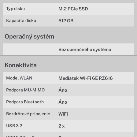
Typ disku
M.2 PCIe SSD
Kapacita disku
512 GB
Operačný systém
Bez operačného systému
Konektivita
Model WLAN
Mediatek Wi-Fi 6E RZ616
Podpora MU-MIMO
Áno
Podpora Bluetooth
Áno
Bezdrôtové pripojenie
WiFi
USB 3.2
2 x