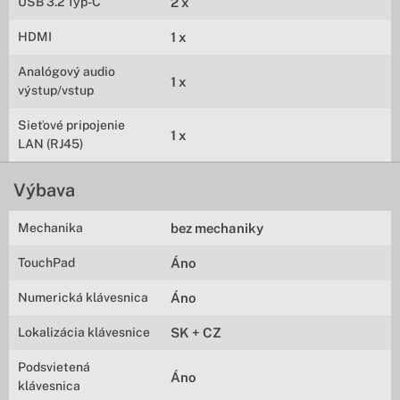
USB 3.2 Typ-C
2 x
HDMI
1 x
Analógový audio
1 x
výstup/vstup
Sieťové pripojenie
1 x
LAN (RJ45)
Výbava
Mechanika
bez mechaniky
TouchPad
Áno
Numerická klávesnica
Áno
Lokalizácia klávesnice
SK + CZ
Podsvietená
Áno
klávesnica