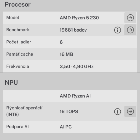
Procesor
Model
AMD Ryzen 5 230
Benchmark
19681 bodov
Počet jadier
6
Pamäť cache
16 MB
Frekvencia
3,50 - 4,90 GHz
NPU
AMD Ryzen AI
Rýchlosť operácií
16 TOPS
(INT8)
Podpora AI
AI PC