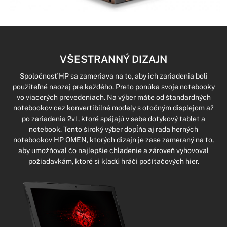
VŠESTRANNÝ DIZAJN
Spoločnosť HP sa zameriava na to, aby ich zariadenia boli
použiteľné naozaj pre každého. Preto ponúka svoje notebooky
vo viacerých prevedeniach. Na výber máte od štandardných
notebookov cez konvertibilné modely s otočným displejom až
po zariadenia 2v1, ktoré spájajú v sebe dotykový tablet a
notebook. Tento široký výber dopĺňa aj rada herných
notebookov HP OMEN, ktorých dizajn je zase zameraný na to,
aby umožňoval čo najlepšie chladenie a zároveň vyhovoval
požiadavkám, ktoré si kladú hráči počítačových hier.