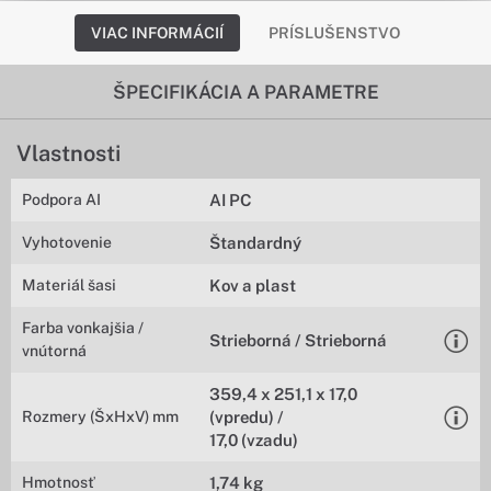
VIAC INFORMÁCIÍ
PRÍSLUŠENSTVO
ŠPECIFIKÁCIA A PARAMETRE
Vlastnosti
Podpora AI
AI PC
Vyhotovenie
Štandardný
Materiál šasi
Kov a plast
Farba vonkajšia /
Strieborná / Strieborná
vnútorná
359,4 x 251,1 x 17,0
Rozmery (ŠxHxV) mm
(vpredu) /
17,0 (vzadu)
Hmotnosť
1,74 kg