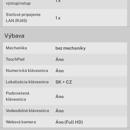
1 x
výstup/vstup
Sieťové pripojenie
1 x
LAN (RJ45)
Výbava
Mechanika
bez mechaniky
TouchPad
Áno
Numerická klávesnica
Áno
Lokalizácia klávesnice
SK + CZ
Podsvietená
Áno
klávesnica
Vodeodolná klávesnica
Áno
Webová kamera
Áno (Full HD)