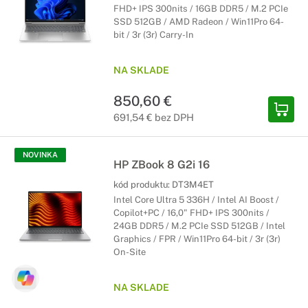
FHD+ IPS 300nits / 16GB DDR5 / M.2 PCIe
SSD 512GB / AMD Radeon / Win11Pro 64-
bit / 3r (3r) Carry-In
NA SKLADE
850,60 €
691,54 € bez DPH
NOVINKA
HP ZBook 8 G2i 16
kód produktu:
DT3M4ET
Intel Core Ultra 5 336H / Intel AI Boost /
Copilot+PC / 16,0" FHD+ IPS 300nits /
24GB DDR5 / M.2 PCIe SSD 512GB / Intel
Graphics / FPR / Win11Pro 64-bit / 3r (3r)
On-Site
NA SKLADE