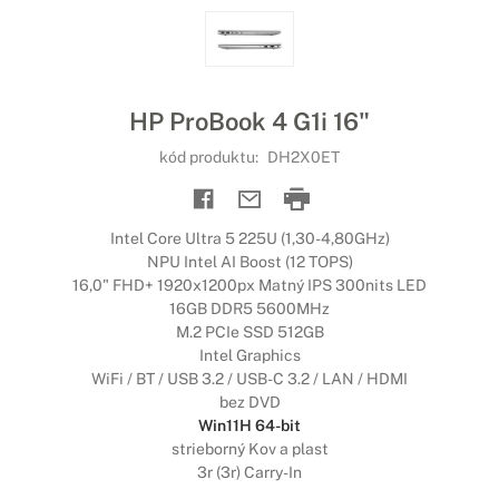
HP ProBook 4 G1i 16"
kód produktu:
DH2X0ET
Intel Core Ultra 5 225U (1,30-4,80GHz)
NPU Intel AI Boost (12 TOPS)
16,0" FHD+ 1920x1200px Matný IPS 300nits LED
16GB DDR5 5600MHz
M.2 PCIe SSD 512GB
Intel Graphics
WiFi / BT / USB 3.2 / USB-C 3.2 / LAN / HDMI
bez DVD
Win11H 64-bit
strieborný Kov a plast
3r (3r) Carry-In