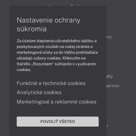
Monitory
Tlačiarne
Nastavenie ochrany
Články
súkromia
Obchodné informácie
Novinky
Produkty
Za účelom zlepšenia užívateľského zážitku a
Technológie
Videá
poskytovaných služieb na našej stránke a
marketingové účely sa do Vášho prehliadača
ukladajú súbory cookies. Kliknutím na
tlačidlo „Rozumiem“ súhlasíte s využívaním
Obsah
cookies.
Ako nakupovať
Možnosti doručenia a platby
Funkčné a technické cookies
Podpora a servis
Servisné služby
Cenník servisu
Analytické cookies
Marketingové a reklamné cookies
Kontakty
043 4224 771
Obchodné oddelenie
POVOLIŤ VŠETKO
Servisné oddelenie
Reklamácia tovaru
TeamViewer (vzdialená podpora)