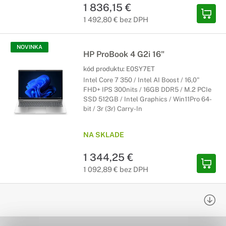
1 836,15 €
1 492,80 € bez DPH
NOVINKA
HP ProBook 4 G2i 16"
kód produktu:
E0SY7ET
Intel Core 7 350 / Intel AI Boost / 16,0"
FHD+ IPS 300nits / 16GB DDR5 / M.2 PCIe
SSD 512GB / Intel Graphics / Win11Pro 64-
bit / 3r (3r) Carry-In
NA SKLADE
1 344,25 €
1 092,89 € bez DPH