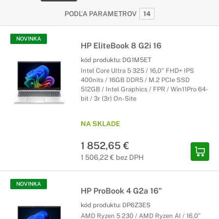
PODĽA PARAMETROV
14
NOVINKA
HP EliteBook 8 G2i 16
kód produktu:
DG1M5ET
Intel Core Ultra 5 325 / 16,0" FHD+ IPS
400nits / 16GB DDR5 / M.2 PCIe SSD
512GB / Intel Graphics / FPR / Win11Pro 64-
bit / 3r (3r) On-Site
NA SKLADE
1 852,65 €
1 506,22 € bez DPH
NOVINKA
HP ProBook 4 G2a 16"
kód produktu:
DP6Z3ES
AMD Ryzen 5 230 / AMD Ryzen AI / 16,0"