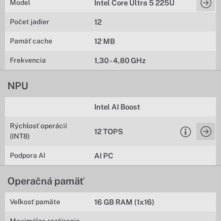
Model
Intel Core Ultra 5 225U
Počet jadier
12
Pamäť cache
12 MB
Frekvencia
1,30 - 4,80 GHz
NPU
Intel AI Boost
Rýchlosť operácií
12 TOPS
(INT8)
Podpora AI
AI PC
Operačná pamäť
Veľkosť pamäte
16 GB RAM (1x16)