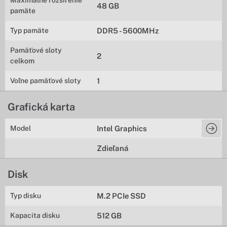
Maximálne rozšírenie
48 GB
pamäte
Typ pamäte
DDR5 - 5600MHz
Pamäťové sloty
2
celkom
Voľne pamäťové sloty
1
Grafická karta
Model
Intel Graphics
Zdieľaná
Disk
Typ disku
M.2 PCIe SSD
Kapacita disku
512 GB