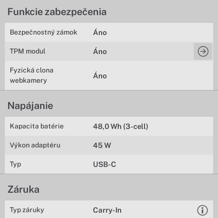
Funkcie zabezpečenia
Bezpečnostný zámok
Áno
TPM modul
Áno
Fyzická clona
Áno
webkamery
Napájanie
Kapacita batérie
48,0 Wh (3-cell)
Výkon adaptéru
45 W
Typ
USB-C
Záruka
Typ záruky
Carry-In