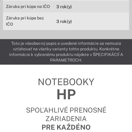
Záruka pri kúpe na IČO
3 rok(y)
Záruka pri kúpe bez
3 rok(y)
IČO
Toto je všeobecný popis a uvedené informácie sa nemusia
vzťahovať na všetky varianty tohto produktu. Konkrétne
informácie k vybranému produktu nájdete v ŠPECIFIKÁCIÍ A
PARAMETROCH.
NOTEBOOKY
HP
SPOĽAHLIVÉ PRENOSNÉ
ZARIADENIA
PRE KAŽDÉNO