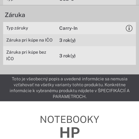
Záruka
Typ záruky
Carry-In
Záruka pri kúpe na IČO
3 rok(y)
Záruka pri kúpe bez
3 rok(y)
IČO
Toto je všeobecný popis a uvedené informácie sa nemusia
vzťahovať na všetky varianty tohto produktu. Konkrétne
informácie k vybranému produktu nájdete v ŠPECIFIKÁCIÍ A
PARAMETROCH.
NOTEBOOKY
HP