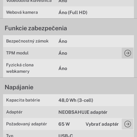
Vodeodolná klávesnica
Áno
Webová kamera
Áno (Full HD)
Funkcie zabezpečenia
Bezpečnostný zámok
Áno
TPM modul
Áno
Fyzická clona
Áno
webkamery
Napájanie
Kapacita batérie
48,0 Wh (3-cell)
Adaptér
NEOBSAHUJE adaptér
Požadovaný adaptér
65 W
Vybrať adaptér
Typ
USB-C