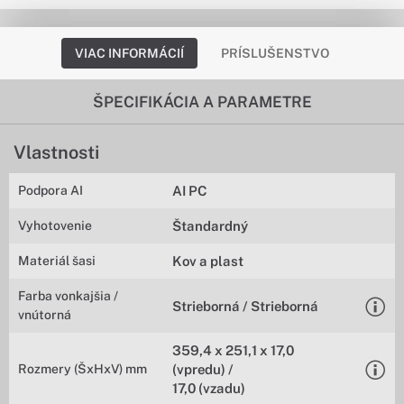
VIAC INFORMÁCIÍ
PRÍSLUŠENSTVO
ŠPECIFIKÁCIA A PARAMETRE
Vlastnosti
Podpora AI
AI PC
Vyhotovenie
Štandardný
Materiál šasi
Kov a plast
Farba vonkajšia /
Strieborná / Strieborná
vnútorná
359,4 x 251,1 x 17,0
Rozmery (ŠxHxV) mm
(vpredu) /
17,0 (vzadu)