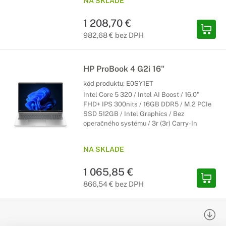
NA SKLADE
1 208,70 €
982,68 € bez DPH
HP ProBook 4 G2i 16"
kód produktu:
E0SY1ET
Intel Core 5 320 / Intel AI Boost / 16,0"
FHD+ IPS 300nits / 16GB DDR5 / M.2 PCIe
SSD 512GB / Intel Graphics / Bez
operačného systému / 3r (3r) Carry-In
NA SKLADE
1 065,85 €
866,54 € bez DPH