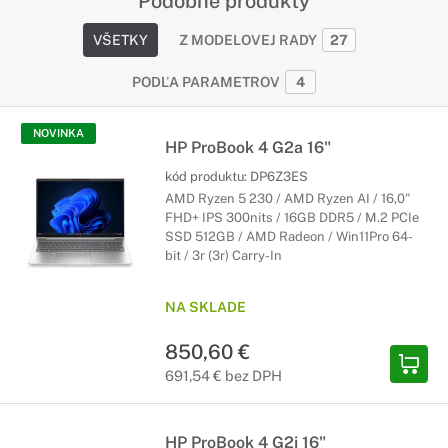
Podobné produkty
VŠETKY
Z MODELOVEJ RADY
27
PODĽA PARAMETROV
4
NOVINKA
HP ProBook 4 G2a 16"
kód produktu:
DP6Z3ES
AMD Ryzen 5 230 / AMD Ryzen AI / 16,0"
FHD+ IPS 300nits / 16GB DDR5 / M.2 PCIe
SSD 512GB / AMD Radeon / Win11Pro 64-
bit / 3r (3r) Carry-In
NA SKLADE
850,60 €
691,54 € bez DPH
HP ProBook 4 G2i 16"