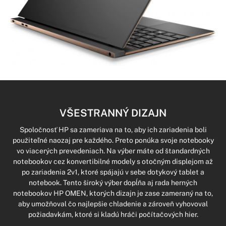
VŠESTRANNÝ DIZAJN
Spoločnosť HP sa zameriava na to, aby ich zariadenia boli
použiteľné naozaj pre každého. Preto ponúka svoje notebooky
vo viacerých prevedeniach. Na výber máte od štandardných
notebookov cez konvertibilné modely s otočným displejom až
po zariadenia 2v1, ktoré spájajú v sebe dotykový tablet a
notebook. Tento široký výber dopĺňa aj rada herných
notebookov HP OMEN, ktorých dizajn je zase zameraný na to,
aby umožňoval čo najlepšie chladenie a zároveň vyhovoval
požiadavkám, ktoré si kladú hráči počítačových hier.