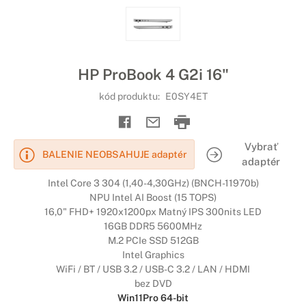
HP ProBook 4 G2i 16"
kód produktu:
E0SY4ET
Vybrať
BALENIE NEOBSAHUJE adaptér
adaptér
Intel Core 3 304 (1,40-4,30GHz) (BNCH-11970b)
NPU Intel AI Boost (15 TOPS)
16,0" FHD+ 1920x1200px Matný IPS 300nits LED
16GB DDR5 5600MHz
M.2 PCIe SSD 512GB
Intel Graphics
WiFi / BT / USB 3.2 / USB-C 3.2 / LAN / HDMI
bez DVD
Win11Pro 64-bit