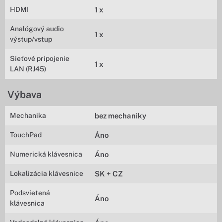
HDMI
1 x
Analógový audio
1 x
výstup/vstup
Sieťové pripojenie
1 x
LAN (RJ45)
Výbava
Mechanika
bez mechaniky
TouchPad
Áno
Numerická klávesnica
Áno
Lokalizácia klávesnice
SK + CZ
Podsvietená
Áno
klávesnica