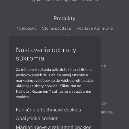
Produkty
Notebooky
Stolné počítače
Počítače All-in-One
Monitory
Tlačiarne
Nastavenie ochrany
Články
súkromia
Obchodné informácie
Novinky
Produkty
Za účelom zlepšenia užívateľského zážitku a
Technológie
Videá
poskytovaných služieb na našej stránke a
marketingové účely sa do Vášho prehliadača
ukladajú súbory cookies. Kliknutím na
tlačidlo „Rozumiem“ súhlasíte s využívaním
Obsah
cookies.
Ako nakupovať
Možnosti doručenia a platby
Funkčné a technické cookies
Podpora a servis
Servisné služby
Cenník servisu
Analytické cookies
Marketingové a reklamné cookies