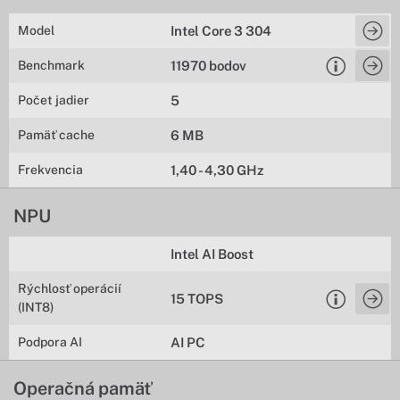
Model
Intel Core 3 304
Benchmark
11970 bodov
Počet jadier
5
Pamäť cache
6 MB
Frekvencia
1,40 - 4,30 GHz
NPU
Intel AI Boost
Rýchlosť operácií
15 TOPS
(INT8)
Podpora AI
AI PC
Operačná pamäť