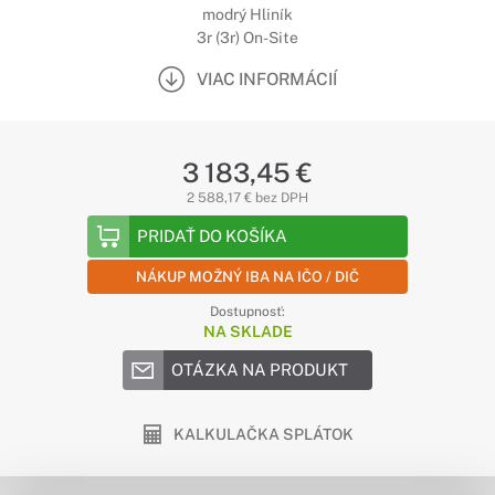
modrý Hliník
3r (3r) On-Site
VIAC INFORMÁCIÍ
3 183,45 €
2 588,17 € bez DPH
PRIDAŤ DO KOŠÍKA
NÁKUP MOŽNÝ IBA NA IČO / DIČ
Dostupnosť:
NA SKLADE
OTÁZKA NA PRODUKT
KALKULAČKA SPLÁTOK