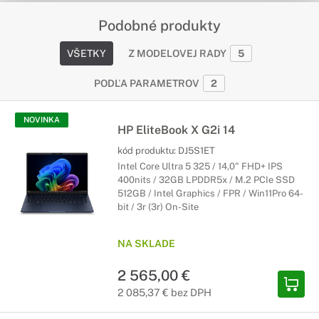
Podobné produkty
VŠETKY
Z MODELOVEJ RADY
5
PODĽA PARAMETROV
2
NOVINKA
HP EliteBook X G2i 14
kód produktu:
DJ5S1ET
Intel Core Ultra 5 325 / 14,0" FHD+ IPS
400nits / 32GB LPDDR5x / M.2 PCIe SSD
512GB / Intel Graphics / FPR / Win11Pro 64-
bit / 3r (3r) On-Site
NA SKLADE
2 565,00 €
2 085,37 € bez DPH