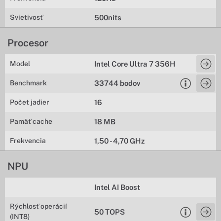
Svietivosť
500nits
Procesor
Model
Intel Core Ultra 7 356H
Benchmark
33744 bodov
Počet jadier
16
Pamäť cache
18 MB
Frekvencia
1,50 - 4,70 GHz
NPU
Intel AI Boost
Rýchlosť operácií
50 TOPS
(INT8)