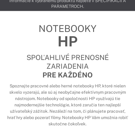
informácie k vybranému produktu nájdete v ŠPECIFIKÁCIÍ A
PARAMETROCH.
NOTEBOOKY
HP
SPOĽAHLIVÉ PRENOSNÉ
ZARIADENIA
PRE KAŽDÉNO
Spoznajte pracovné alebo herné notebooky HP, ktoré nielen
skvelo vyzerajú, ale sú aj neobyčajne efektívnym pracovným
nástrojom. Notebooky od spoločnosti HP využívajú tie
najmodernejšie technológie, ktoré zaručia ten najlepší
užívateľský zážitok. Nezáleží na tom, či plánujete pracovať,
hrať hry alebo pozerať filmy. Notebooky HP Vám umožnia robiť
skutočne čokoľvek.