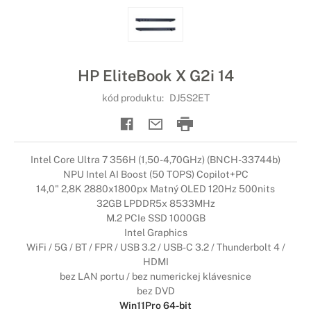
HP EliteBook X G2i 14
kód produktu:
DJ5S2ET
Intel Core Ultra 7 356H (1,50-4,70GHz) (BNCH-33744b)
NPU Intel AI Boost (50 TOPS) Copilot+PC
14,0" 2,8K 2880x1800px Matný OLED 120Hz 500nits
32GB LPDDR5x 8533MHz
M.2 PCIe SSD 1000GB
Intel Graphics
WiFi / 5G / BT / FPR / USB 3.2 / USB-C 3.2 / Thunderbolt 4 /
HDMI
bez LAN portu / bez numerickej klávesnice
bez DVD
Win11Pro 64-bit