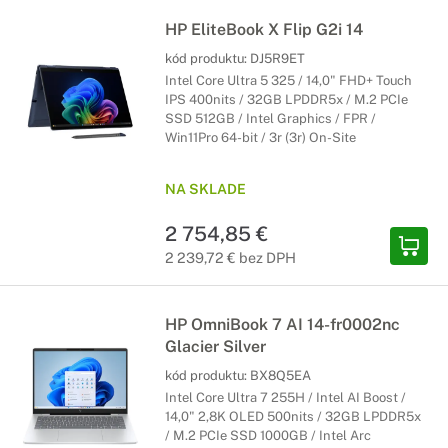
HP EliteBook X Flip G2i 14
kód produktu:
DJ5R9ET
Intel Core Ultra 5 325 / 14,0" FHD+ Touch
IPS 400nits / 32GB LPDDR5x / M.2 PCIe
SSD 512GB / Intel Graphics / FPR /
Win11Pro 64-bit / 3r (3r) On-Site
NA SKLADE
2 754,85 €
2 239,72 € bez DPH
HP OmniBook 7 AI 14-fr0002nc
Glacier Silver
kód produktu:
BX8Q5EA
Intel Core Ultra 7 255H / Intel AI Boost /
14,0" 2,8K OLED 500nits / 32GB LPDDR5x
/ M.2 PCIe SSD 1000GB / Intel Arc