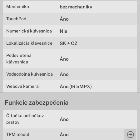
Mechanika
bez mechaniky
TouchPad
Áno
Numerická klávesnica
Nie
Lokalizácia klávesnice
SK + CZ
Podsvietená
Áno
klávesnica
Vodeodolná klávesnica
Áno
Webová kamera
Áno (IR 5MPX)
Funkcie zabezpečenia
Čítačka odtlačkov
Áno
prstov
TPM modul
Áno