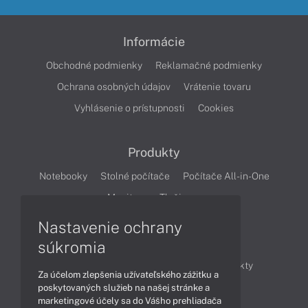
Informácie
Obchodné podmienky
Reklamačné podmienky
Ochrana osobných údajov
Vrátenie tovaru
Vyhlásenie o prístupnosti
Cookies
Produkty
Notebooky
Stolné počítače
Počítače All-in-One
Monitory
Tlačiarne
Nastavenie ochrany
Články
súkromia
Obchodné informácie
Novinky
Produkty
Za účelom zlepšenia užívateľského zážitku a
Technológie
Videá
poskytovaných služieb na našej stránke a
marketingové účely sa do Vášho prehliadača