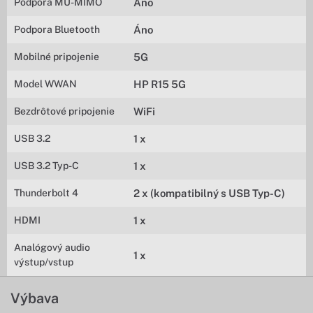
Podpora MU-MIMO
Áno
Podpora Bluetooth
Áno
Mobilné pripojenie
5G
Model WWAN
HP R15 5G
Bezdrôtové pripojenie
WiFi
USB 3.2
1 x
USB 3.2 Typ-C
1 x
Thunderbolt 4
2 x (kompatibilný s USB Typ-C)
HDMI
1 x
Analógový audio
1 x
výstup/vstup
Výbava