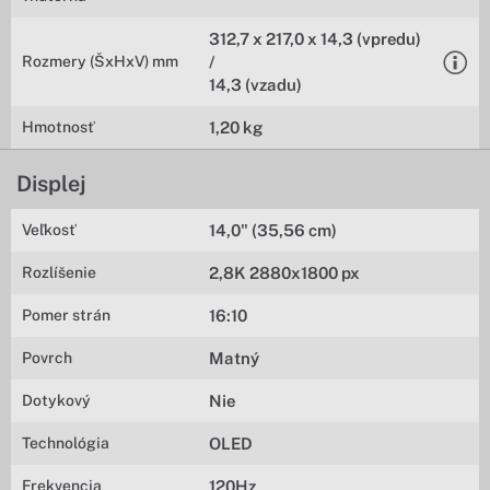
312,7 x 217,0 x 14,3 (vpredu)
Rozmery (ŠxHxV) mm
/
14,3 (vzadu)
Hmotnosť
1,20 kg
Displej
Veľkosť
14,0" (35,56 cm)
Rozlíšenie
2,8K 2880x1800 px
Pomer strán
16:10
Povrch
Matný
Dotykový
Nie
Technológia
OLED
Frekvencia
120Hz