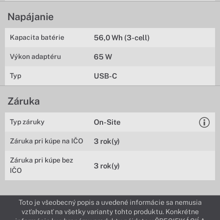
Napájanie
Kapacita batérie
56,0 Wh (3-cell)
Výkon adaptéru
65 W
Typ
USB-C
Záruka
Typ záruky
On-Site
Záruka pri kúpe na IČO
3 rok(y)
Záruka pri kúpe bez
3 rok(y)
IČO
Toto je všeobecný popis a uvedené informácie sa nemusia
vzťahovať na všetky varianty tohto produktu. Konkrétne