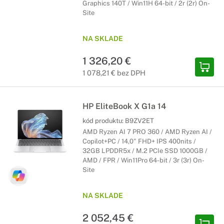
Graphics 140T / Win11H 64-bit / 2r (2r) On-
Site
NA SKLADE
1 326,20 €
1 078,21 € bez DPH
HP EliteBook X G1a 14
kód produktu:
B9ZV2ET
AMD Ryzen AI 7 PRO 360 / AMD Ryzen AI /
Copilot+PC / 14,0" FHD+ IPS 400nits /
32GB LPDDR5x / M.2 PCIe SSD 1000GB /
AMD / FPR / Win11Pro 64-bit / 3r (3r) On-
Site
NA SKLADE
2 052,45 €