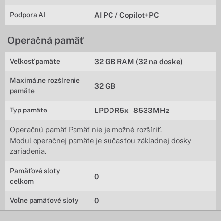
Podpora AI
AI PC / Copilot+PC
Operačná pamäť
Veľkosť pamäte
32 GB RAM (32 na doske)
Maximálne rozšírenie
32 GB
pamäte
Typ pamäte
LPDDR5x - 8533MHz
Operačnú pamäť Pamäť nie je možné rozšíriť.
Modul operačnej pamäte je súčasťou základnej dosky
zariadenia.
Pamäťové sloty
0
celkom
Voľne pamäťové sloty
0