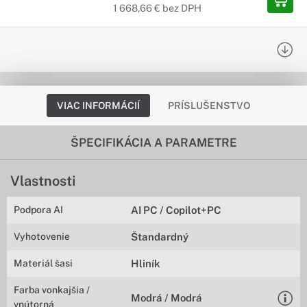
1 668,66 € bez DPH
VIAC INFORMÁCIÍ
PRÍSLUŠENSTVO
ŠPECIFIKÁCIA A PARAMETRE
Vlastnosti
Podpora AI
AI PC / Copilot+PC
Vyhotovenie
Štandardný
Materiál šasi
Hliník
Farba vonkajšia /
Modrá / Modrá
vnútorná