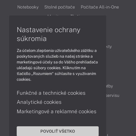
Notebooky
Stolné počítače
Počítače All-in-One
Monitory
Tlačiarne
Nastavenie ochrany
Články
súkromia
Obchodné informácie
Novinky
Produkty
Za účelom zlepšenia užívateľského zážitku a
Technológie
Videá
poskytovaných služieb na našej stránke a
marketingové účely sa do Vášho prehliadača
ukladajú súbory cookies. Kliknutím na
tlačidlo „Rozumiem“ súhlasíte s využívaním
Obsah
cookies.
Ako nakupovať
Možnosti doručenia a platby
Funkčné a technické cookies
Podpora a servis
Servisné služby
Cenník servisu
Analytické cookies
Marketingové a reklamné cookies
Kontakty
043 4224 771
Obchodné oddelenie
POVOLIŤ VŠETKO
Servisné oddelenie
Reklamácia tovaru