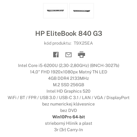
HP EliteBook 840 G3
kód produktu:
T9X25EA
Intel Core i5-6200U (2,30-2,80GHz) (BNCH-3027b)
14,0" FHD 1920x1080px Matný TN LED
4GB DDR4 2133MHz
M.2 SSD 256GB
Intel HD Graphics 520
WiFi / BT / FPR / USB 3.0 / USB-C 3.1 / LAN / VGA / DisplayPort
bez numerickej klávesnice
bez DVD
Win10Pro 64-bit
strieborný Hliník a plast
3r (3r) Carry-In