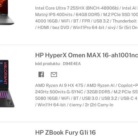
Intel Core Ultra 7 255HX (BNCH-48906b) / Intel AI 
Matný IPS 400nits / 64GB DDR5 / M.2 PCIe SSD 10
4000 16GB / WiFi / BT / FPR / USB 3.2 / Thunderbolt
/ HDMI / bez DVD / Win11Pro 64-bit / sivý / 5r (5r) On
HP HyperX Omen MAX 16-ah1001nc
kód produktu:
D94E4EA
AMD Ryzen AI 9 HX 475 / AMD Ryzen AI / Copilot+P
240Hz 500nits G-SYNC / 32GB DDR5 / M.2 PCIe SS
5080 16GB / WiFi / BT / USB 3.0 / USB 3.2 / USB-C 
/ Win11H 64-bit / čierny / 2r (2r) Carry-In
HP ZBook Fury G1i 16