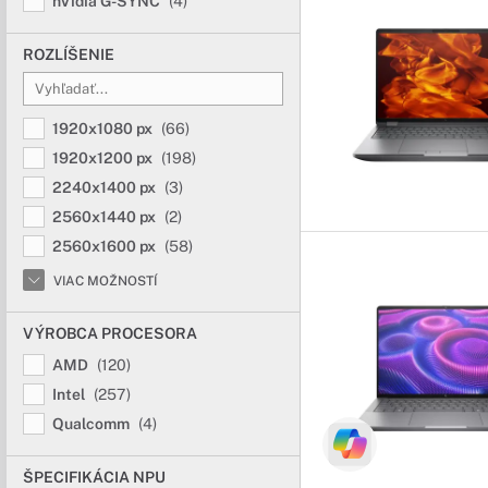
Notebooky HP
nVidia G-SYNC
(4)
Stvorený pre hr
ROZLÍŠENIE
S notebookom Victus zí
systém chladenia, to v
1920x1080 px
(66)
Notebooky H
1920x1200 px
(198)
2240x1400 px
(3)
Notebooky Omn
2560x1440 px
(2)
Elegantný dizajn v kom
2560x1600 px
(58)
OmniBook. Oceníte ich 
VIAC MOŽNOSTÍ
Notebooky HP 
VÝROBCA PROCESORA
Začína nová éra 
AMD
(120)
Najrýchlejšie a najint
Intel
(257)
sú vybavené najnovšími 
Qualcomm
(4)
ŠPECIFIKÁCIA NPU