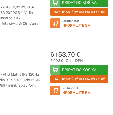
PRIDAŤ DO KOŠÍKA
 Boost / 18,0" WQXGA
NÁKUP MOŽNÝ IBA NA IČO / DIČ
SSD 2000GB / nVidia
nderbolt 4 /
Dostupnosť:
t / sivý / 3r (3r) Carry-
prednou vlastnosťou je skvelý pomer cena/výkon. Preto sú
INFORMUJTE SA
6 153,70 €
ateriálov. Sú určené najmä pre ľudí, ktorí potrebujú spoľahlivý
5 003,01 € bez DPH
PRIDAŤ DO KOŠÍKA
+ (4K) Matný IPS 120Hz
NÁKUP MOŽNÝ IBA NA IČO / DIČ
idia RTX 5000 Ada 16GB
DMI / miniDisplayPort /
Dostupnosť:
INFORMUJTE SA
e dokonalé chladenie. Medzi najdôležitejšie parametre