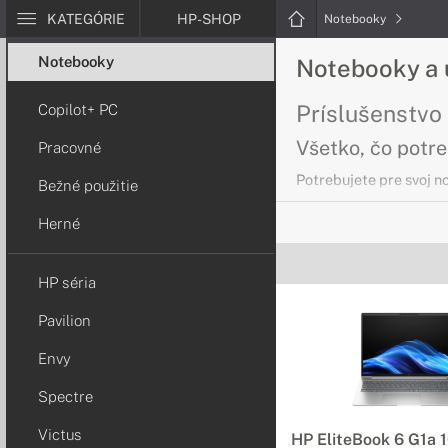
KATEGÓRIE
HP-SHOP
Notebooky
Notebooky
Notebooky a 
Príslušenstvo
Copilot+ PC
Všetko, čo potr
Pracovné
Potrebujete pre svoj n
Bežné použitie
Herné
Notebooky sé
Zvládnite svoje 
HP séria
Vďaka najnovším proces
Pavilion
dostatočný úložný prie
Envy
Notebooky HP
Spectre
Pomôže vám zvlá
Victus
HP EliteBook 6 G1a 
Počas nabitých dní pot