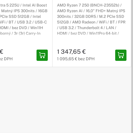
ltra 5 225U / Intel AI Boost
AMD Ryzen 7 250 (BNCH-23552b) /
+ Matný IPS 300nits / 16GB
AMD Ryzen AI / 16,0" FHD+ Matný IPS
PCIe SSD 512GB / Intel
300nits / 32GB DDR5 / M.2 PCIe SSD
iFi / BT / USB 3.2 / USB-C
512GB / AMD Radeon / WiFi / BT / FPR
 HDMI / bez DVD / Win11H
/ USB 3.2 / Thunderbolt 4 / LAN /
eborný / 3r (3r) Carry-In
HDMI / bez DVD / Win11Pro 64-bit /
strieborný / 3r (3r) On-Site
stu k sláve. Notebook HP OMEN s výkonným hardvérom a
 €
1 347,65 €
ez DPH
1 095,65 € bez DPH
ny dizajn. Je nabitý funkciami, s ktorými naštartujete svoju
náciu pokrokových funkcií, základného zabezpečenia a