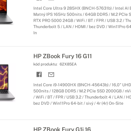
na bežné použitie
Intel Core Ultra 9 285HX (BNCH-57631b) / Intel AI
Matný IPS 165Hz 500nits / 64GB DDR5 / M.2 PCIe 
mácnosti alebo kancelárie
RTX PRO 5000 24GB / WiFi / BT / FPR / USB 3.2 / Thu
Thunderbolt 5 / LAN / HDMI / bez DVD / Win11Pro 64-bi
ené od surfovania po internete až po nenáročné grafické úlohy. Ich 
In
í, ktorí hľadajú cenovo dostupný notebook.
ebooky HP
HP ZBook Fury 16 G11
ofesionálov
kód produktu:
62X85EA
booky je typický vysoký výkon a kvalitné spracovanie z prémiových m
nú náročnú prácu.
Intel Core i9-14900HX (BNCH-45643b) / 16,0" UHD
oky HP
500nits / 128GB DDR5 / M.2 PCIe SSD 2000GB / nV
/ WiFi / BT / FPR / USB 3.2 / Thunderbolt 4 / LAN / H
ýkon
bez DVD / Win11Pro 64-bit / sivý / 4r (4r) On-Site
e kombinujú výkonné komponenty s telom, ktoré notebooku poskytuj
ká karta a výkonný herný procesor.
HP ZBook Fury G1i 16