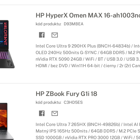
HP HyperX Omen MAX 16-ah1003nc
kód produktu:
D93MBEA
Intel Core Ultra 9 290HX Plus (BNCH-64834b) / Intel
OLED 240Hz 500nits G-SYNC / 64GB DDR5 / M.2 P
nVidia RTX 5090 24GB / WiFi / BT / USB 3.0 / USB 3.
HDMI / bez DVD / Win11H 64-bit / čierny / 2r (2r) Car
HP ZBook Fury G1i 18
kód produktu:
C3HD5ES
Intel Core Ultra 7 265HX (BNCH-49826b) / Intel AI
Matný IPS 165Hz 500nits / 64GB DDR5 / M.2 PCIe 
SSD 1000GB / nVidia RTX PRO 3000 12GB / WiFi / 5G 