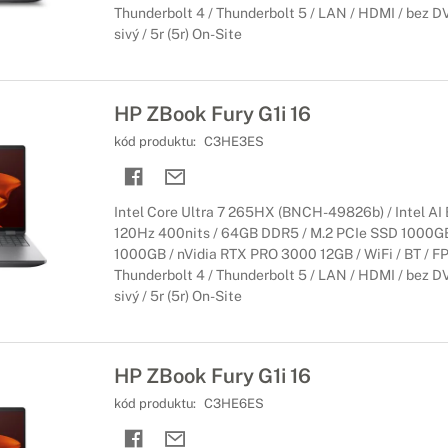
Thunderbolt 4 / Thunderbolt 5 / LAN / HDMI / bez DV
sivý / 5r (5r) On-Site
HP ZBook Fury G1i 16
kód produktu:
C3HE3ES
Intel Core Ultra 7 265HX (BNCH-49826b) / Intel AI 
120Hz 400nits / 64GB DDR5 / M.2 PCIe SSD 1000GB
1000GB / nVidia RTX PRO 3000 12GB / WiFi / BT / FP
Thunderbolt 4 / Thunderbolt 5 / LAN / HDMI / bez DV
sivý / 5r (5r) On-Site
HP ZBook Fury G1i 16
kód produktu:
C3HE6ES