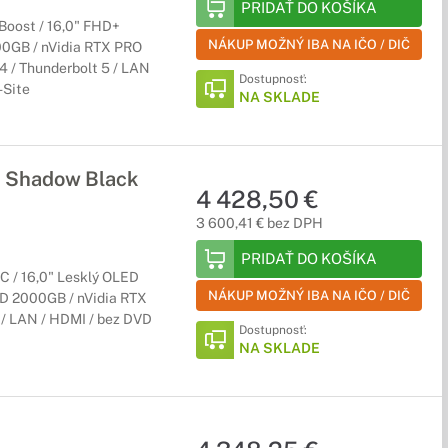
PRIDAŤ DO KOŠÍKA
Boost / 16,0" FHD+
NÁKUP MOŽNÝ IBA NA IČO / DIČ
00GB / nVidia RTX PRO
 4 / Thunderbolt 5 / LAN
Dostupnosť:
-Site
NA SKLADE
 Shadow Black
4 428,50 €
3 600,41 € bez DPH
PRIDAŤ DO KOŠÍKA
C / 16,0" Lesklý OLED
NÁKUP MOŽNÝ IBA NA IČO / DIČ
D 2000GB / nVidia RTX
4 / LAN / HDMI / bez DVD
Dostupnosť:
NA SKLADE