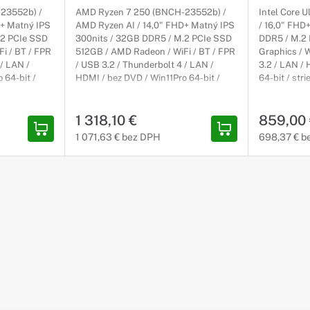
ez ohľadu na to, akú úlohu mu zveríte.
23552b) /
AMD Ryzen 7 250 (BNCH-23552b) /
Intel Core U
D+ Matný IPS
AMD Ryzen AI / 14,0" FHD+ Matný IPS
/ 16,0" FHD
.2 PCIe SSD
300nits / 32GB DDR5 / M.2 PCIe SSD
DDR5 / M.2 
P Omen
i / BT / FPR
512GB / AMD Radeon / WiFi / BT / FPR
Graphics / W
 / LAN /
/ USB 3.2 / Thunderbolt 4 / LAN /
3.2 / LAN /
dominanciu
 64-bit /
HDMI / bez DVD / Win11Pro 64-bit /
64-bit / stri
e
strieborný / 3r (3r) On-Site
 hier, v ktorom súperi nikdy nespia a poriadne vám skomplikujú ce
ždy a všade pripravený na boj.
1 318,10 €
859,00
1 071,63 € bez DPH
698,37 € b
Pavilion
 váš štýl
ytvorený tak, aby vynikol. Od tenkej a ľahkej konštrukcie až po odváž
teristický štýl.
 ProBook
ita, rýchlosť a zabezpečenie
álov v podnikovom prostredí, ktorí požadujú cenovo dostupnú kombi