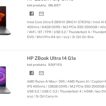
 Victus
kód produktu:
98L81ET
u
skate všestranného spoločníka do hry. Procesory najnovšej generácie
šetko oceníte pri pravidelnom hraní.
Intel Core Ultra 9 285HX (BNCH-57631b) / Intel AI 
400nits / 64GB DDR5 / M.2 PCIe SSD 2000GB / nV
/ WiFi / BT / FPR / USB 3.2 / Thunderbolt 4 / Thunder
P OmniBook
DVD / Win11Pro 64-bit / sivý / 3r (3r) On-Site
iBook
binácii s najmodernejšími technológiami či pokročilými funkciami 
denne v domácom aj firemnom prostredí a ich pokročilé funkcie či š
HP ZBook Ultra 14 G1a
kód produktu:
B30FYES
s Copilot+ PC
umelej inteligencie
AMD Ryzen AI Max+ 395 / AMD Ryzen AI / Copilot+
eligentnejšie notebooky so systémom Windows v histórii. Notebooky
IPS 400nits / 128GB DDR5 / M.2 PCIe SSD 2000GB / 
nástrojmi umelej inteligencie, ktoré urýchľujú vašu produktivitu a k
USB 3.2 / USB-C 3.2 / Thunderbolt 4 / HDMI / bez DV
sivý / 3r (3r) Carry-In