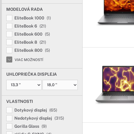
Notebooky HP 
MODELOVÁ RADA
Perfektné do do
EliteBook 1000
(1)
EliteBook 6
(21)
Tieto notebooky sú urč
vhodnou voľbou pre ľud
EliteBook 600
(5)
EliteBook 8
(21)
Pracovné not
EliteBook 800
(5)
Stvorené pre pr
VIAC MOŽNOSTÍ
Pre profesionálne note
UHLOPRIEČKA DISPLEJA
notebook na každoden
Herné notebo
VLASTNOSTI
Úžasný herný v
Dotykový displej
(65)
Herné notebooky v seb
Nedotykový displej
(315)
notebooku patrí grafic
Gorilla Glass
(9)