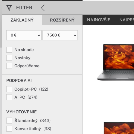
FILTER
Notebooky HP
NAJNOVŠIE
NAJPR
ZÁKLADNÝ
ROZŠÍRENÝ
Najlepšie možno
Prémiový dizajn dokona
spoločník na cestách, 
Na sklade
Notebooky HP
Novinky
Odporúčame
Sofistikovaný d
Umelecké materiály a p
PODPORA AI
absolútne neodolateľný
Copilot+PC
(122)
AI PC
(274)
Notebooky HP
Nadštandardný v
VYHOTOVENIE
Využite najvýkonnejšie
Štandardný
(343)
čo najlepšie výkony.
Konvertibilný
(38)