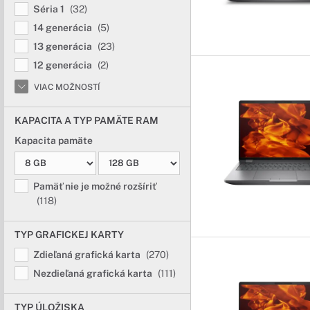
Séria 1
(32)
14 generácia
(5)
13 generácia
(23)
12 generácia
(2)
VIAC MOŽNOSTÍ
KAPACITA A TYP PAMÄTE RAM
Kapacita pamäte
Pamäť nie je možné rozšíriť
(118)
TYP GRAFICKEJ KARTY
Zdieľaná grafická karta
(270)
Nezdieľaná grafická karta
(111)
TYP ÚLOŽISKA