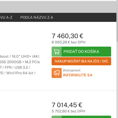
VU A-Z
PODĽA NÁZVU Z-A
l a všetky dôležité funkcie, ktoré potrebujete. Úžasný
7 460,30 €
6 065,28 € bez DPH
PRIDAŤ DO KOŠÍKA
Boost / 16,0" UHD+ (4K)
NÁKUP MOŽNÝ IBA NA IČO / DIČ
 SSD 2000GB + M.2 PCIe
 Vďaka úžasnému vyhotoveniu je tento luxusný notebook
/ FPR / USB 3.2 /
Dostupnosť:
D / Win11Pro 64-bit /
INFORMUJTE SA
7 014,45 €
eľnosť a bleskurýchlu konektivitu na to, aby ste mohli podávať
5 702,80 € bez DPH