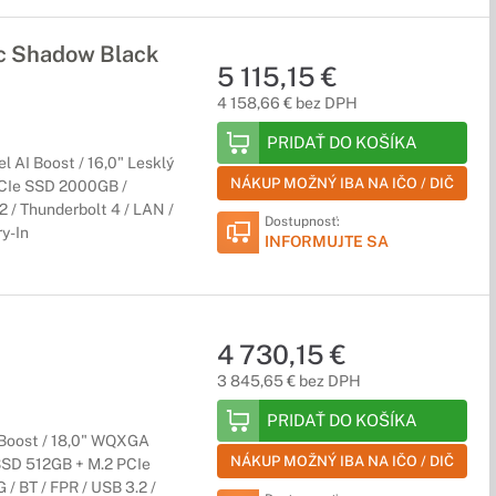
 Shadow Black
5 115,15 €
4 158,66 € bez DPH
PRIDAŤ DO KOŠÍKA
 AI Boost / 16,0" Lesklý
NÁKUP MOŽNÝ IBA NA IČO / DIČ
CIe SSD 2000GB /
2 / Thunderbolt 4 / LAN /
Dostupnosť:
ry-In
INFORMUJTE SA
4 730,15 €
3 845,65 € bez DPH
PRIDAŤ DO KOŠÍKA
 Boost / 18,0" WQXGA
NÁKUP MOŽNÝ IBA NA IČO / DIČ
SSD 512GB + M.2 PCIe
/ BT / FPR / USB 3.2 /