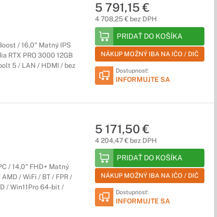
5 791,15 €
4 708,25 € bez DPH
, výkonné grafické karty či kvalitný displej a vylepšený
PRIDAŤ DO KOŠÍKA
Boost / 16,0" Matný IPS
NÁKUP MOŽNÝ IBA NA IČO / DIČ
idia RTX PRO 3000 12GB
bolt 5 / LAN / HDMI / bez
Dostupnosť:
INFORMUJTE SA
umelej inteligencie prináša modelový rad notebookov
pičkový výkon potešia aj najnáročnejších používateľov.
5 171,50 €
4 204,47 € bez DPH
PRIDAŤ DO KOŠÍKA
PC / 14,0" FHD+ Matný
 Copilot+
NÁKUP MOŽNÝ IBA NA IČO / DIČ
AMD / WiFi / BT / FPR /
reativitu.
D / Win11Pro 64-bit /
Dostupnosť:
INFORMUJTE SA