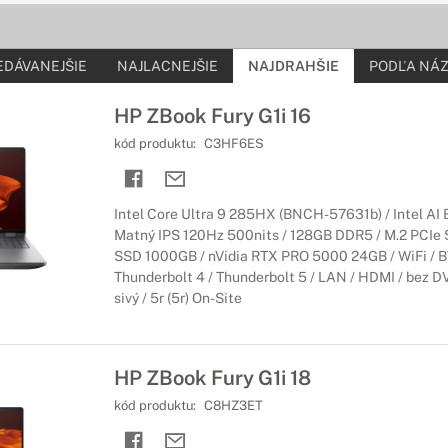
 EliteBook
EDÁVANEJŠIE
NAJLACNEJŠIE
NAJDRAHŠIE
PODĽA NÁZ
sti konfigurácie
HP ZBook Fury G1i 16
le kompaktného a odolného notebooku HP EliteBook vám prinesie štý
ktorý je vybavený výkonnými riešeniami zabezpečenia a správy.
kód produktu:
C3HF6ES
 Spectre
Intel Core Ultra 9 285HX (BNCH-57631b) / Intel AI 
izajn s výnimočným výkonom
Matný IPS 120Hz 500nits / 128GB DDR5 / M.2 PCIe
útavé vyhotovenie vytvárajú dizajn, ktorému sa nepodobá nič iné.
SSD 1000GB / nVidia RTX PRO 5000 24GB / WiFi / BT 
.
Thunderbolt 4 / Thunderbolt 5 / LAN / HDMI / bez DV
sivý / 5r (5r) On-Site
 ZBook
ýkon a spolahlivosť
HP ZBook Fury G1i 18
 spracovanie od spoločnosti HP, grafickú kartu, jednoduchú škálovat
kód produktu:
C8HZ3ET