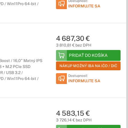
Dostupnosť:
D / Win11Pro 64-bit /
INFORMUJTE SA
4 687,30 €
3 810,81 € bez DPH
PRIDAŤ DO KOŠÍKA
Boost / 16,0" Matný IPS
NÁKUP MOŽNÝ IBA NA IČO / DIČ
 + M.2 PCIe SSD
R / USB 3.2 /
Dostupnosť:
D / Win11Pro 64-bit /
INFORMUJTE SA
4 583,15 €
3 726,14 € bez DPH