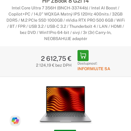
HP ZBook 8 G2i 14
Intel Core Ultra 7 356H (BNCH-33744b) / Intel AI Boost /
Copilot+PC / 14,0" WQXGA Matný IPS 120Hz 400nits / 32GB
DDR5 / M.2 PCIe SSD 1000GB / nVidia RTX PRO 500 6GB / WiFi
/ BT / FPR / USB 3.2 / USB-C 3.2 / Thunderbolt 4 / LAN / HDMI /
bez DVD / Win11Pro 64-bit / sivý / 3r (3r) Carry-In,
NEOBSAHUJE adaptér
2 612,75 €
Dostupnosť:
2 124,19 € bez DPH
INFORMUJTE SA