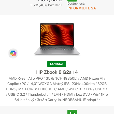
Dostupnosť:
1 532,40 € bez DPH
Každý jeho detail bol vytvorený tak, aby vynikol. Od tenkej a
INFORMUJTE SA
ľahkej konštrukcie až po odvážny dizajn. Je nabitý funkciami,
s ktorými naštartujete svoju kreativitu, a má charakteristický
štýl.
Notebooky HP ProBook
Vyššia produktivita, rýchlosť a
zabezpečenie
Ideálny pre profesionálov v podnikovom prostredí, ktorí
NOVINKA
požadujú cenovo dostupnú kombináciu pokrokových funkcií,
HP Zbook 8 G2a 14
základného zabezpečenia a vyváženého výkonu.
AMD Ryzen AI 5 PRO 435 (BNCH-19350b) / AMD Ryzen AI /
Copilot+PC / 14,0" WQXGA Matný IPS 120Hz 400nits / 32GB
Notebooky HP EliteBook
DDR5 / M.2 PCIe SSD 1000GB / AMD / WiFi / BT / FPR / USB 3.2
Najlepšie možnosti konfigurácie
/ USB-C 3.2 / Thunderbolt 4 / LAN / HDMI / bez DVD / Win11Pro
64-bit / sivý / 3r (3r) Carry-In, NEOBSAHUJE adaptér
Prémiový dizajn dokonale kompaktného a odolného
notebooku HP EliteBook vám prinesie štýl a všetky dôležité
funkcie, ktoré potrebujete. Úžasný spoločník na cestách,