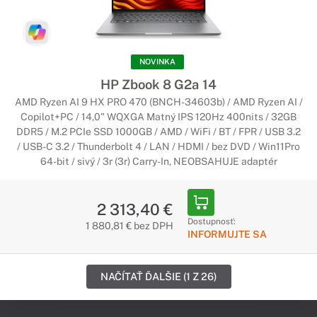
NOVINKA
HP Zbook 8 G2a 14
AMD Ryzen AI 9 HX PRO 470 (BNCH-34603b) / AMD Ryzen AI /
Copilot+PC / 14,0" WQXGA Matný IPS 120Hz 400nits / 32GB
DDR5 / M.2 PCIe SSD 1000GB / AMD / WiFi / BT / FPR / USB 3.2
/ USB-C 3.2 / Thunderbolt 4 / LAN / HDMI / bez DVD / Win11Pro
64-bit / sivý / 3r (3r) Carry-In, NEOBSAHUJE adaptér
2 313,40 €
Dostupnosť:
1 880,81 € bez DPH
INFORMUJTE SA
NAČÍTAŤ ĎALŠIE (1 Z 26)