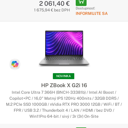
2 061,40 €
ktorý je vybavený výkonnými riešeniami zabezpečenia a
Dostupnosť:
1 675,94 € bez DPH
správy.
INFORMUJTE SA
Notebooky HP Spectre
Sofistikovaný dizajn s výnimočným
výkonom
Umelecké materiály a pútavé vyhotovenie vytvárajú dizajn,
ktorému sa nepodobá nič iné. Vďaka úžasnému vyhotoveniu je
tento luxusný notebook absolútne neodolateľný.
NOVINKA
Notebooky HP ZBook
HP ZBook X G2i 16
Nadštandardný výkon a spolahlivosť
Intel Core Ultra 7 366H (BNCH-33381b) / Intel AI Boost /
Copilot+PC / 16,0" Matný IPS 120Hz 400nits / 32GB DDR5 /
Využite najvýkonnejšie spracovanie od spoločnosti HP,
M.2 PCIe SSD 1000GB / nVidia RTX PRO 3000 12GB / WiFi / BT /
grafickú kartu, jednoduchú škálovateľnosť a bleskurýchlu
FPR / USB 3.2 / Thunderbolt 4 / LAN / HDMI / bez DVD /
konektivitu na to, aby ste mohli podávať čo najlepšie výkony.
Win11Pro 64-bit / sivý / 3r (3r) On-Site
Notebooky HP na bežné použitie