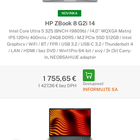
NOVINKA
HP ZBook 8 G2i 14
Intel Core Ultra 5 325 (BNCH-19809b) / 14,0" WQXGA Matný
IPS 120Hz 400nits / 24GB DDR5 / M.2 PCIe SSD 512GB / Intel
Graphics / WiFi / BT / FPR / USB 3.2 / USB-C 3.2 / Thunderbolt 4
/ LAN / HDMI / bez DVD / Win11Pro 64-bit / sivý / 3r (3r) Carry-
In, NEOBSAHUJE adaptér
1 755,65 €
Dostupnosť:
1 427,36 € bez DPH
INFORMUJTE SA