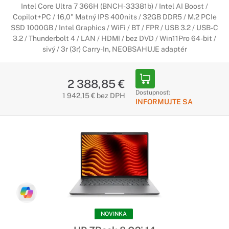
Intel Core Ultra 7 366H (BNCH-33381b) / Intel AI Boost /
Copilot+PC / 16,0" Matný IPS 400nits / 32GB DDR5 / M.2 PCIe
SSD 1000GB / Intel Graphics / WiFi / BT / FPR / USB 3.2 / USB-C
3.2 / Thunderbolt 4 / LAN / HDMI / bez DVD / Win11Pro 64-bit /
sivý / 3r (3r) Carry-In, NEOBSAHUJE adaptér
2 388,85 €
Dostupnosť:
1 942,15 € bez DPH
INFORMUJTE SA
NOVINKA