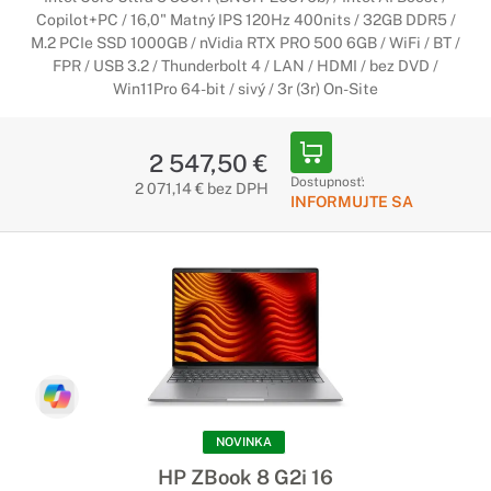
Copilot+PC / 16,0" Matný IPS 120Hz 400nits / 32GB DDR5 /
M.2 PCIe SSD 1000GB / nVidia RTX PRO 500 6GB / WiFi / BT /
FPR / USB 3.2 / Thunderbolt 4 / LAN / HDMI / bez DVD /
Win11Pro 64-bit / sivý / 3r (3r) On-Site
2 547,50 €
Dostupnosť:
2 071,14 € bez DPH
INFORMUJTE SA
NOVINKA
HP ZBook 8 G2i 16