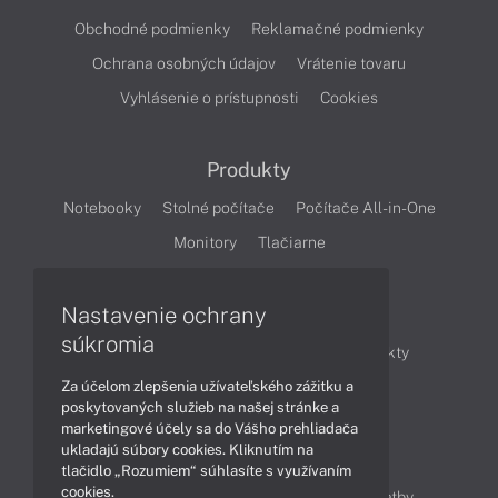
Obchodné podmienky
Reklamačné podmienky
Ochrana osobných údajov
Vrátenie tovaru
Vyhlásenie o prístupnosti
Cookies
Produkty
Notebooky
Stolné počítače
Počítače All-in-One
Monitory
Tlačiarne
Nastavenie ochrany
Články
súkromia
Obchodné informácie
Novinky
Produkty
Za účelom zlepšenia užívateľského zážitku a
Technológie
Videá
poskytovaných služieb na našej stránke a
marketingové účely sa do Vášho prehliadača
ukladajú súbory cookies. Kliknutím na
Obsah
tlačidlo „Rozumiem“ súhlasíte s využívaním
cookies.
Ako nakupovať
Možnosti doručenia a platby