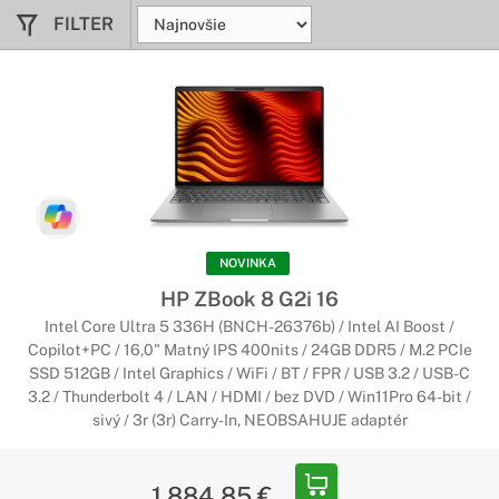
FILTER
Notebooky HP Envy
Pomôže vám zvládnuť všetky výzvy
Počas nabitých dní potrebujete zariadenie, ktoré bude
neustále pripravené na akúkoľvek ďalšiu úlohu. Vďaka svojmu
ľahkému a tenkému telu s vami tento notebook udrží tempo
bez ohľadu na to, akú úlohu mu zveríte.
Notebooky HP Omen
NOVINKA
Navrhnutý pre dominanciu
HP ZBook 8 G2i 16
Vitajte v novom svete hier, v ktorom súperi nikdy nespia a
Intel Core Ultra 5 336H (BNCH-26376b) / Intel AI Boost /
poriadne vám skomplikujú cestu k sláve. Notebook HP OMEN
Copilot+PC / 16,0" Matný IPS 400nits / 24GB DDR5 / M.2 PCIe
s výkonným hardvérom a odvážnym dizajnom je vždy a všade
SSD 512GB / Intel Graphics / WiFi / BT / FPR / USB 3.2 / USB-C
pripravený na boj.
3.2 / Thunderbolt 4 / LAN / HDMI / bez DVD / Win11Pro 64-bit /
sivý / 3r (3r) Carry-In, NEOBSAHUJE adaptér
Notebooky HP Pavilion
1 884,85 €
Dokonale dopĺňa váš štýl