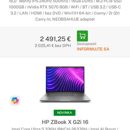
16,0" Matný IPS 240Hz 500nits / 16GB DDR5 / M.2 PCIe SSD
1000GB / nVidia RTX 5070 8GB / WiFi / BT / USB 3.2 / USB-C
3.2 / LAN / HDMI / bez DVD / Win11H 64-bit / čierny / 2r (2r)
Carry-In, NEOBSAHUJE adaptér
2 491,25 €
Dostupnosť:
2 025,41 € bez DPH
INFORMUJTE SA
NOVINKA
HP ZBook X G2i 16
Intel Core Ultra 5 336H (BNCH-26376b) / Intel AI Boost /