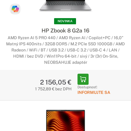
NOVINKA
HP Zbook 8 G2a 16
AMD Ryzen AI 5 PRO 440 / AMD Ryzen AI / Copilot+PC / 16,0"
Matný IPS 400nits / 32GB DDR5 / M.2 PCIe SSD 1000GB / AMD
Radeon / WiFi / BT / USB 3.2 / USB-C 3.2 / USB-C 4 / LAN /
HDMI / bez DVD / Win11Pro 64-bit / sivý / 3r (3r) On-Site,
NEOBSAHUJE adaptér
2 156,05 €
Dostupnosť:
1 752,89 € bez DPH
INFORMUJTE SA