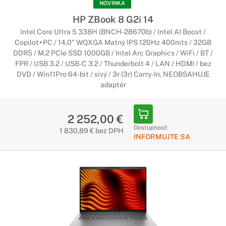
NOVINKA
HP ZBook 8 G2i 14
Intel Core Ultra 5 338H (BNCH-28670b) / Intel AI Boost /
Copilot+PC / 14,0" WQXGA Matný IPS 120Hz 400nits / 32GB
DDR5 / M.2 PCIe SSD 1000GB / Intel Arc Graphics / WiFi / BT /
FPR / USB 3.2 / USB-C 3.2 / Thunderbolt 4 / LAN / HDMI / bez
DVD / Win11Pro 64-bit / sivý / 3r (3r) Carry-In, NEOBSAHUJE
adaptér
2 252,00 €
Dostupnosť:
1 830,89 € bez DPH
INFORMUJTE SA