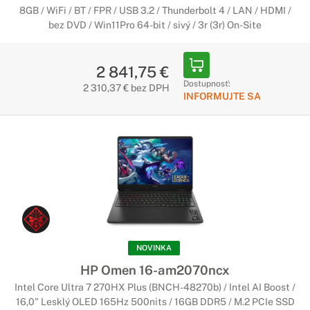
používateľov.
8GB / WiFi / BT / FPR / USB 3.2 / Thunderbolt 4 / LAN / HDMI /
bez DVD / Win11Pro 64-bit / sivý / 3r (3r) On-Site
Notebooky HP s Copilot+ PC
2 841,75 €
Začína nová éra umelej inteligencie
Dostupnosť:
2 310,37 € bez DPH
Najrýchlejšie a najinteligentnejšie notebooky so systémom
INFORMUJTE SA
Windows v histórii. Notebooky Copilot+ sú vybavené
najnovšími nástrojmi umelej inteligencie, ktoré urýchľujú
vašu produktivitu a kreativitu.
NOVINKA
HP Omen 16-am2070ncx
Intel Core Ultra 7 270HX Plus (BNCH-48270b) / Intel AI Boost /
16,0" Lesklý OLED 165Hz 500nits / 16GB DDR5 / M.2 PCIe SSD