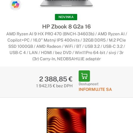
NOVINKA
HP Zbook 8 G2a 16
AMD Ryzen AI 9 HX PRO 470 (BNCH-34603b) / AMD Ryzen AI /
Copilot+PC / 16,0" Matný IPS 400nits / 32GB DDR5 / M.2 PCIe
SSD 1000GB / AMD Radeon / WiFi / BT / USB 3.2 / USB-C 3.2 /
USB-C 4 / LAN / HDMI / bez DVD / Win11Pro 64-bit / sivý / 3r
(3r) Carry-In, NEOBSAHUJE adaptér
2 388,85 €
Dostupnosť:
1 942,15 € bez DPH
INFORMUJTE SA