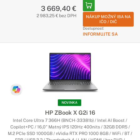
3 669,40 €
Perfektné do domácnosti alebo kancelárie
2 983,25 € bez DPH
NÁKUP MOŽNÝ IBA NA
Tieto notebooky sú určené od surfovania po internete až po
IČO / DIČ
nenáročné grafické úlohy. Ich prednou vlastnosťou je skvelý
Dostupnosť:
pomer cena/výkon. Preto sú vhodnou voľbou pre ľudí, ktorí
INFORMUJTE SA
hľadajú cenovo dostupný notebook.
Pracovné notebooky HP
Stvorené pre profesionálov
Pre profesionálne notebooky je typický vysoký výkon a
kvalitné spracovanie z prémiových materiálov. Sú určené
najmä pre ľudí, ktorí potrebujú spoľahlivý notebook na
každodennú náročnú prácu.
NOVINKA
HP ZBook X G2i 16
Herné notebooky HP
Intel Core Ultra 7 366H (BNCH-33381b) / Intel AI Boost /
Úžasný herný výkon
Copilot+PC / 16,0" Matný IPS 120Hz 400nits / 32GB DDR5 /
M.2 PCIe SSD 1000GB / nVidia RTX PRO 1000 8GB / WiFi / BT /
Herné notebooky v sebe kombinujú výkonné komponenty s