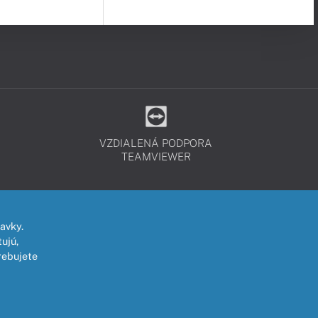
VZDIALENÁ PODPORA
TEAMVIEWER
avky.
ujú,
rebujete