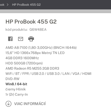
ook
HP ProBook 455 G2
HP ProBook 455 G2
kód produktu:
G6W48EA
AMD A8-7100 (1,80-3,00GHz) (BNCH-1644b)
15,6" HD 1366x768px Matný TN LED
4GB DDR3 1600MHz
HDD 500GB (7200rpm)
AMD Radeon R5 M255 2GB DDR3
WiFi / BT / FPR / USB 2.0 / USB 3.0 / LAN / VGA / HDMI
DVD-RW
Win8.1 64-bit
čierny Hliník
1r (2r) Carry-In
VIAC INFORMÁCIÍ