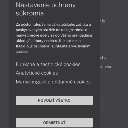
Nastavenie ochrany
Články
súkromia
Obchodné informácie
Novinky
Produkty
Za účelom zlepšenia užívateľského zážitku a
Technológie
Videá
poskytovaných služieb na našej stránke a
marketingové účely sa do Vášho prehliadača
ukladajú súbory cookies. Kliknutím na
tlačidlo „Rozumiem“ súhlasíte s využívaním
Obsah
cookies.
Ako nakupovať
Možnosti doručenia a platby
Funkčné a technické cookies
Podpora a servis
Servisné služby
Cenník servisu
Analytické cookies
Marketingové a reklamné cookies
Kontakty
043 4224 771
Obchodné oddelenie
POVOLIŤ VŠETKO
Servisné oddelenie
Reklamácia tovaru
TeamViewer (vzdialená podpora)
ODMIETNUŤ