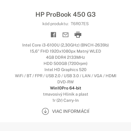
HP ProBook 450 G3
kód produktu:
T6R07ES
Intel Core i3-6100U (2,30GHz) (BNCH-2639b)
15,6" FHD 1920x1080px Matný WLED
4GB DDR4 2133MHz
HDD 500GB (7200rpm)
Intel HD Graphics 520
WiFi / BT / FPR / USB 2.0 / USB 3.0 / LAN / VGA / HDMI
DVD-RW
Win10Pro 64-bit
tmavosivý Hliník a plast
1r (2r) Carry-In
VIAC INFORMÁCIÍ