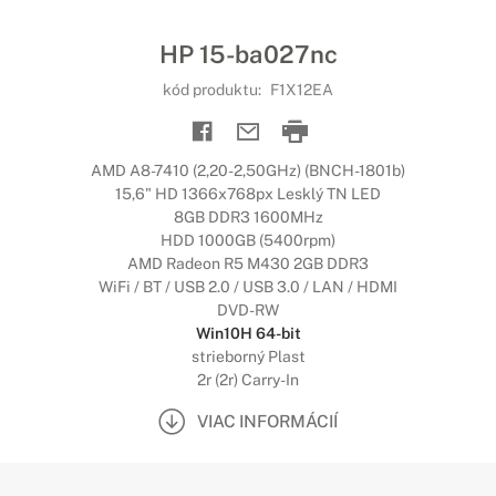
HP 15-ba027nc
kód produktu:
F1X12EA
AMD A8-7410 (2,20-2,50GHz) (BNCH-1801b)
15,6" HD 1366x768px Lesklý TN LED
8GB DDR3 1600MHz
HDD 1000GB (5400rpm)
AMD Radeon R5 M430 2GB DDR3
WiFi / BT / USB 2.0 / USB 3.0 / LAN / HDMI
DVD-RW
Win10H 64-bit
strieborný Plast
2r (2r) Carry-In
VIAC INFORMÁCIÍ