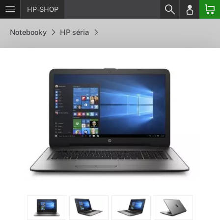
HP-SHOP
Notebooky
HP séria