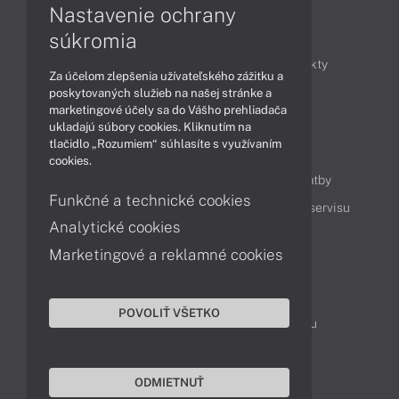
Nastavenie ochrany
Články
súkromia
Obchodné informácie
Novinky
Produkty
Za účelom zlepšenia užívateľského zážitku a
Technológie
Videá
poskytovaných služieb na našej stránke a
marketingové účely sa do Vášho prehliadača
ukladajú súbory cookies. Kliknutím na
tlačidlo „Rozumiem“ súhlasíte s využívaním
Obsah
cookies.
Ako nakupovať
Možnosti doručenia a platby
Funkčné a technické cookies
Podpora a servis
Servisné služby
Cenník servisu
Analytické cookies
Marketingové a reklamné cookies
Kontakty
043 4224 771
Obchodné oddelenie
POVOLIŤ VŠETKO
Servisné oddelenie
Reklamácia tovaru
TeamViewer (vzdialená podpora)
ODMIETNUŤ