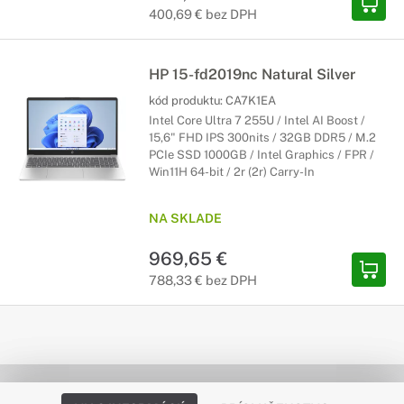
400,69 € bez DPH
HP 15-fd2019nc Natural Silver
kód produktu:
CA7K1EA
Intel Core Ultra 7 255U / Intel AI Boost /
15,6" FHD IPS 300nits / 32GB DDR5 / M.2
PCIe SSD 1000GB / Intel Graphics / FPR /
Win11H 64-bit / 2r (2r) Carry-In
NA SKLADE
969,65 €
788,33 € bez DPH