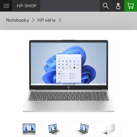
HP-SHOP
Notebooky
HP séria