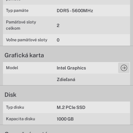
Typ pamäte
DDR5 - 5600MHz
Pamäťové sloty
2
celkom
Voľne pamäťové sloty
0
Grafická karta
Model
Intel Graphics
Zdieľaná
Disk
Typ disku
M.2 PCIe SSD
Kapacita disku
1000 GB