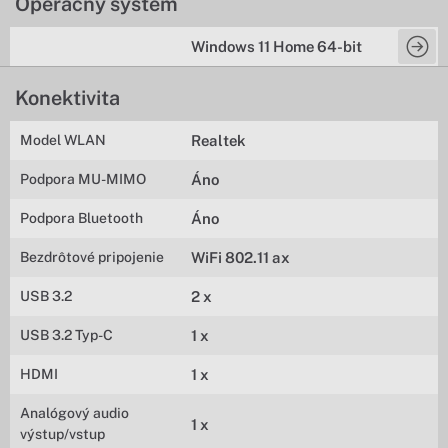
Operačný systém
Windows 11 Home 64-bit
Konektivita
Model WLAN
Realtek
Podpora MU-MIMO
Áno
Podpora Bluetooth
Áno
Bezdrôtové pripojenie
WiFi 802.11 ax
USB 3.2
2 x
USB 3.2 Typ-C
1 x
HDMI
1 x
Analógový audio
1 x
výstup/vstup