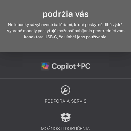
podržia vás
Notebooky sú vybavené batériami, ktoré poskytnú dlhú výdrž.
Vybrané modely poskytujú možnosť nabíjania prostredníctvom
konektora USB-C, čo uľahčí jeho používanie.
PODPORA A SERVIS
MOŽNOSTI DORUČENIA