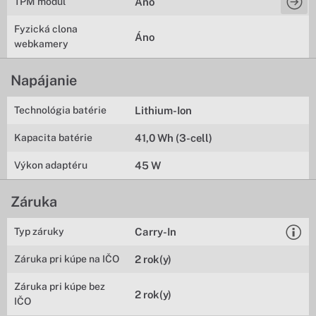
TPM modul
Áno
Fyzická clona
Áno
webkamery
Napájanie
Technológia batérie
Lithium-Ion
Kapacita batérie
41,0 Wh (3-cell)
Výkon adaptéru
45 W
Záruka
Typ záruky
Carry-In
Záruka pri kúpe na IČO
2 rok(y)
Záruka pri kúpe bez
2 rok(y)
IČO