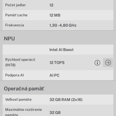
Počet jadier
12
Pamäť cache
12 MB
Frekvencia
1,30 - 4,80 GHz
NPU
Intel AI Boost
Rýchlosť operácií
12 TOPS
(INT8)
Podpora AI
AI PC
Operačná pamäť
Veľkosť pamäte
32 GB RAM (2x16)
Maximálne rozšírenie
32 GB
pamäte