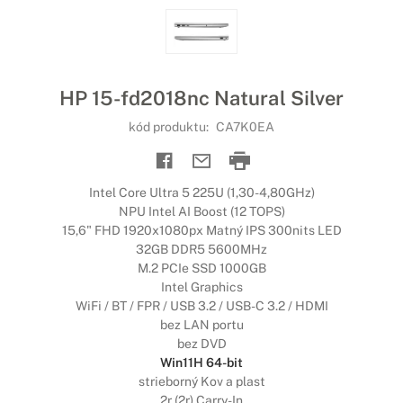
HP 15-fd2018nc Natural Silver
kód produktu:
CA7K0EA
Intel Core Ultra 5 225U (1,30-4,80GHz)
NPU Intel AI Boost (12 TOPS)
15,6" FHD 1920x1080px Matný IPS 300nits LED
32GB DDR5 5600MHz
M.2 PCIe SSD 1000GB
Intel Graphics
WiFi / BT / FPR / USB 3.2 / USB-C 3.2 / HDMI
bez LAN portu
bez DVD
Win11H 64-bit
strieborný Kov a plast
2r (2r) Carry-In