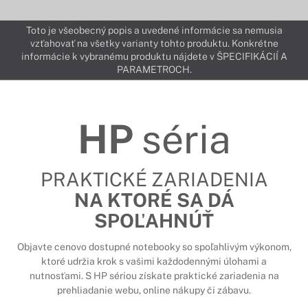
Toto je všeobecný popis a uvedené informácie sa nemusia
vzťahovať na všetky varianty tohto produktu. Konkrétne
informácie k vybranému produktu nájdete v ŠPECIFIKÁCIÍ A
PARAMETROCH.
HP
séria
PRAKTICKÉ ZARIADENIA
NA KTORÉ SA DÁ
SPOĽAHNÚŤ
Objavte cenovo dostupné notebooky so spoľahlivým výkonom,
ktoré udržia krok s vašimi každodennými úlohami a
nutnosťami. S HP sériou získate praktické zariadenia na
prehliadanie webu, online nákupy či zábavu.