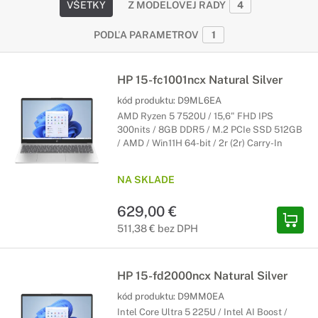
VŠETKY
Z MODELOVEJ RADY
4
PODĽA PARAMETROV
1
HP 15-fc1001ncx Natural Silver
kód produktu:
D9ML6EA
AMD Ryzen 5 7520U / 15,6" FHD IPS
300nits / 8GB DDR5 / M.2 PCIe SSD 512GB
/ AMD / Win11H 64-bit / 2r (2r) Carry-In
NA SKLADE
629,00 €
511,38 € bez DPH
HP 15-fd2000ncx Natural Silver
kód produktu:
D9MM0EA
Intel Core Ultra 5 225U / Intel AI Boost /