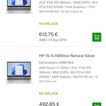
15,6" FHD IPS 300nits / 16GB DDR5 / M.2
PCIe SSD 512GB / Intel Graphics / FPR /
Win11H 64-bit / 2r (2r) Carry-In
NA SKLADE
612,75 €
498,17 € bez DPH
HP 15-fc1000ncx Natural Silver
kód produktu:
D9MF8EA
AMD Ryzen 3 7320U / 15,6" FHD IPS
300nits / 8GB DDR5 / M.2 PCIe SSD
256GB / AMD Radeon / Win11H 64-bit / 2r
(2r) Carry-In
NA SKLADE
492,85 €