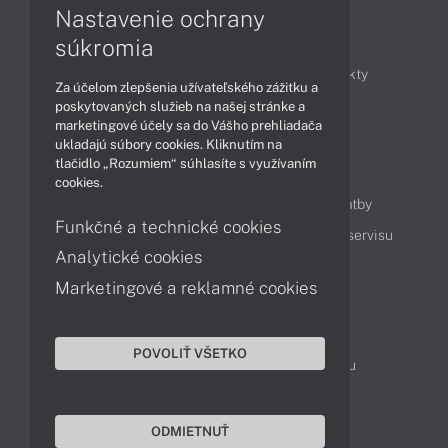
Nastavenie ochrany
Články
súkromia
Obchodné informácie
Novinky
Produkty
Za účelom zlepšenia užívateľského zážitku a
Technológie
Videá
poskytovaných služieb na našej stránke a
marketingové účely sa do Vášho prehliadača
ukladajú súbory cookies. Kliknutím na
tlačidlo „Rozumiem“ súhlasíte s využívaním
Obsah
cookies.
Ako nakupovať
Možnosti doručenia a platby
Funkčné a technické cookies
Podpora a servis
Servisné služby
Cenník servisu
Analytické cookies
Marketingové a reklamné cookies
Kontakty
043 4224 771
Obchodné oddelenie
POVOLIŤ VŠETKO
Servisné oddelenie
Reklamácia tovaru
TeamViewer (vzdialená podpora)
ODMIETNUŤ