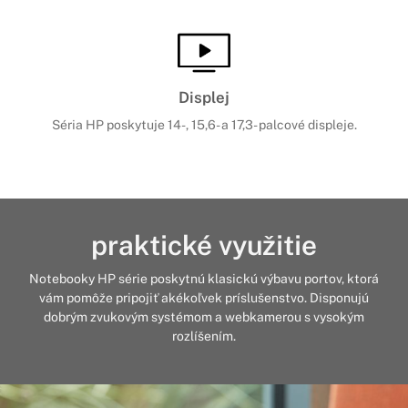
Displej
Séria HP poskytuje 14-, 15,6- a 17,3- palcové displeje.
praktické využitie
Notebooky HP série poskytnú klasickú výbavu portov, ktorá
vám pomôže pripojiť akékoľvek príslušenstvo. Disponujú
dobrým zvukovým systémom a webkamerou s vysokým
rozlíšením.