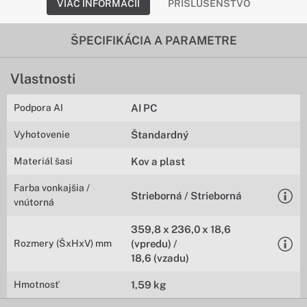
VIAC INFORMÁCIÍ
PRÍSLUŠENSTVO
ŠPECIFIKÁCIA A PARAMETRE
Vlastnosti
Podpora AI
AI PC
Vyhotovenie
Štandardný
Materiál šasi
Kov a plast
Farba vonkajšia /
Strieborná / Strieborná
vnútorná
359,8 x 236,0 x 18,6
Rozmery (ŠxHxV) mm
(vpredu) /
18,6 (vzadu)
Hmotnosť
1,59 kg