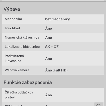
Výbava
Mechanika
bez mechaniky
TouchPad
Áno
Numerická klávesnica
Áno
Lokalizácia klávesnice
SK + CZ
Podsvietená
Áno
klávesnica
Webová kamera
Áno (Full HD)
Funkcie zabezpečenia
Čítačka odtlačkov
Áno
prstov