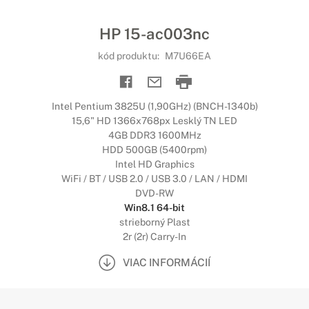
HP 15-ac003nc
kód produktu:
M7U66EA
Intel Pentium 3825U (1,90GHz) (BNCH-1340b)
15,6" HD 1366x768px Lesklý TN LED
4GB DDR3 1600MHz
HDD 500GB (5400rpm)
Intel HD Graphics
WiFi / BT / USB 2.0 / USB 3.0 / LAN / HDMI
DVD-RW
Win8.1 64-bit
strieborný Plast
2r (2r) Carry-In
VIAC INFORMÁCIÍ