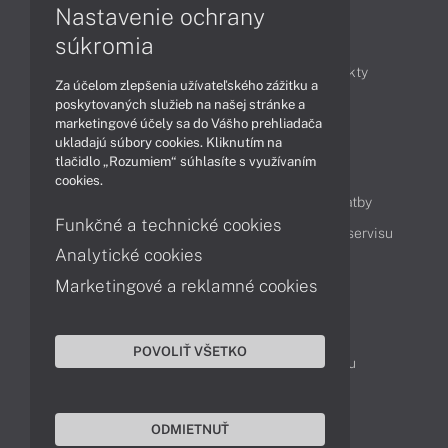
Nastavenie ochrany
Články
súkromia
Obchodné informácie
Novinky
Produkty
Za účelom zlepšenia užívateľského zážitku a
Technológie
Videá
poskytovaných služieb na našej stránke a
marketingové účely sa do Vášho prehliadača
ukladajú súbory cookies. Kliknutím na
tlačidlo „Rozumiem“ súhlasíte s využívaním
Obsah
cookies.
Ako nakupovať
Možnosti doručenia a platby
Funkčné a technické cookies
Podpora a servis
Servisné služby
Cenník servisu
Analytické cookies
Marketingové a reklamné cookies
Kontakty
043 4224 771
Obchodné oddelenie
POVOLIŤ VŠETKO
Servisné oddelenie
Reklamácia tovaru
TeamViewer (vzdialená podpora)
ODMIETNUŤ