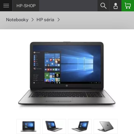
HP-SHOP
Notebooky
HP séria