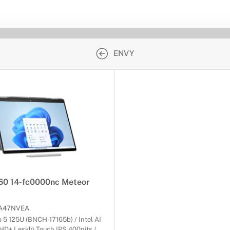
ENVY
60 14-fc0000nc Meteor
A47NVEA
ra 5 125U (BNCH-17165b) / Intel AI
FHD+ Lesklý Touch IPS 400nits /