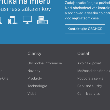
nuka na mieru
Zadajte vaše údaje a požiad
business zákazníkov
Naši obchodníci vás kontakt
a zodpovedia všetko čo pot
v čo najkratšom čase.
Kontaktujte OBCHOD
Články
Obsah
Obchodné informácie
Ako nakupovať
če
Novinky
Možnosti doručenia 
in-One
Produkty
Podpora a servis
Technológie
Servisné služby
Videá
Cenník servisu