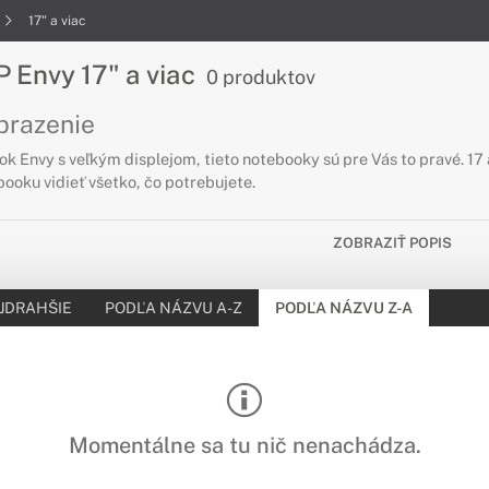
17" a viac
 Envy 17" a viac
0 produktov
brazenie
k Envy s veľkým displejom, tieto notebooky sú pre Vás to pravé. 17 
ooku vidieť všetko, čo potrebujete.
ZOBRAZIŤ POPIS
JDRAHŠIE
PODĽA NÁZVU A-Z
PODĽA NÁZVU Z-A
Momentálne sa tu nič nenachádza.