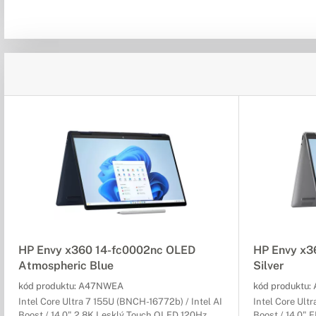
HP Envy x360 14-fc0002nc OLED
HP Envy x3
Atmospheric Blue
Silver
kód produktu:
A47NWEA
kód produktu:
Intel Core Ultra 7 155U (BNCH-16772b) / Intel AI
Intel Core Ult
Boost / 14,0" 2,8K Lesklý Touch OLED 120Hz
Boost / 14,0" 