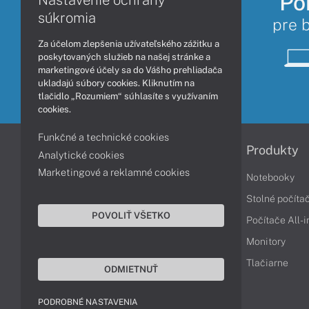
Po
Nastavenie ochrany
súkromia
pre 
Za účelom zlepšenia užívateľského zážitku a
poskytovaných služieb na našej stránke a
marketingové účely sa do Vášho prehliadača
ukladajú súbory cookies. Kliknutím na
tlačidlo „Rozumiem“ súhlasíte s využívaním
cookies.
Funkčné a technické cookies
Informácie
Produkty
Analytické cookies
Marketingové a reklamné cookies
Obchodné podmienky
Notebooky
Reklamačné podmienky
Stolné počíta
POVOLIŤ VŠETKO
Ochrana osobných údajov
Počítače All-
Vrátenie tovaru
Monitory
Vyhlásenie o prístupnosti
Tlačiarne
ODMIETNUŤ
Cookies
PODROBNÉ NASTAVENIA