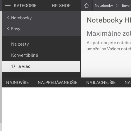
KATEGÓRIE
HP-SHOP
Notebooky
Envy
Notebooky
Notebooky HP
Envy
Maximálne zo
Ak potrebujete noteboo
Na cesty
umožní na Vašom noteb
Konvertibilné
17" a viac
NAJNOVŠIE
NAJPREDÁVANEJŠIE
NAJLACNEJŠIE
NA