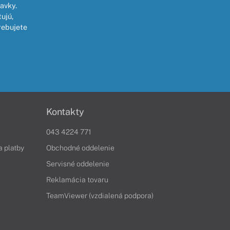
avky.
ujú,
rebujete
Kontakty
043 4224 771
a platby
Obchodné oddelenie
Servisné oddelenie
Reklamácia tovaru
TeamViewer (vzdialená podpora)