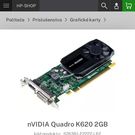
HP-SHOP
Počítače
Príslušenstvo
Grafické karty
nVIDIA Quadro K620 2GB
kód produktu:
S26361-F2222-L62