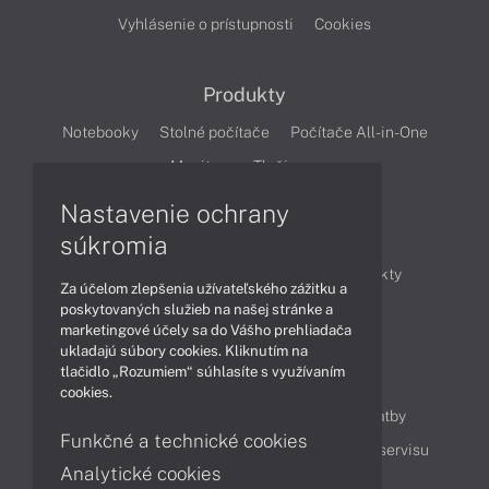
Vyhlásenie o prístupnosti
Cookies
Produkty
Notebooky
Stolné počítače
Počítače All-in-One
Monitory
Tlačiarne
Nastavenie ochrany
Články
súkromia
Obchodné informácie
Novinky
Produkty
Za účelom zlepšenia užívateľského zážitku a
Technológie
Videá
poskytovaných služieb na našej stránke a
marketingové účely sa do Vášho prehliadača
ukladajú súbory cookies. Kliknutím na
tlačidlo „Rozumiem“ súhlasíte s využívaním
Obsah
cookies.
Ako nakupovať
Možnosti doručenia a platby
Funkčné a technické cookies
Podpora a servis
Servisné služby
Cenník servisu
Analytické cookies