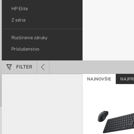
HP Elite
Z séria
Rozšírenie záruky
Príslušenstvo
FILTER
NAJNOVŠIE
NAJPR