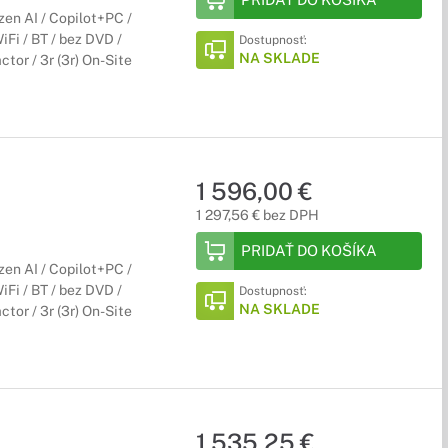
n AI / Copilot+PC /
i / BT / bez DVD /
Dostupnosť:
NA SKLADE
tor / 3r (3r) On-Site
1 596,00 €
1 297,56 € bez DPH
PRIDAŤ DO KOŠÍKA
n AI / Copilot+PC /
i / BT / bez DVD /
Dostupnosť:
NA SKLADE
tor / 3r (3r) On-Site
1 535,25 €