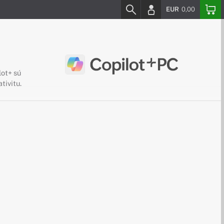
EUR
0,00
lot+ sú
tivitu.