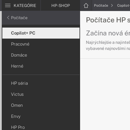
KATEGÓRIE
HP-SHOP
Počítače
Copilot
Počítače
Počítače HP 
Začína nová ér
Copilot+ PC
Najrýchlejšie a najint
Pracovné
vybavené najnovšími nás
Domáce
Herné
HP séria
Victus
Omen
Envy
HP Pro