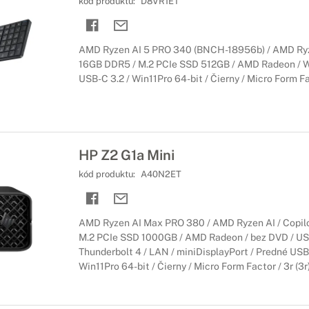
kód produktu:
D8VR1ET
AMD Ryzen AI 5 PRO 340 (BNCH-18956b) / AMD Ryze
16GB DDR5 / M.2 PCIe SSD 512GB / AMD Radeon / WiF
USB-C 3.2 / Win11Pro 64-bit / Čierny / Micro Form Fac
HP Z2 G1a Mini
kód produktu:
A40N2ET
AMD Ryzen AI Max PRO 380 / AMD Ryzen AI / Copil
M.2 PCIe SSD 1000GB / AMD Radeon / bez DVD / USB 
Thunderbolt 4 / LAN / miniDisplayPort / Predné USB 
Win11Pro 64-bit / Čierny / Micro Form Factor / 3r (3r