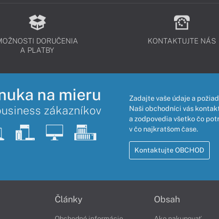
MOŽNOSTI DORUČENIA
KONTAKTUJTE NÁS
A PLATBY
nuka na mieru
Zadajte vaše údaje a požiad
business zákazníkov
Naši obchodníci vás kontakt
a zodpovedia všetko čo pot
v čo najkratšom čase.
Kontaktujte OBCHOD
Články
Obsah
Obchodné informácie
Ako nakupovať