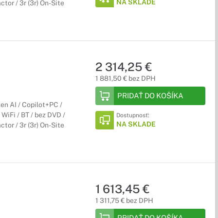
NA SKLADE
tor / 3r (3r) On-Site
2 314,25 €
1 881,50 € bez DPH
PRIDAŤ DO KOŠÍKA
n AI / Copilot+PC /
iFi / BT / bez DVD /
Dostupnosť:
NA SKLADE
tor / 3r (3r) On-Site
1 613,45 €
1 311,75 € bez DPH
PRIDAŤ DO KOŠÍKA