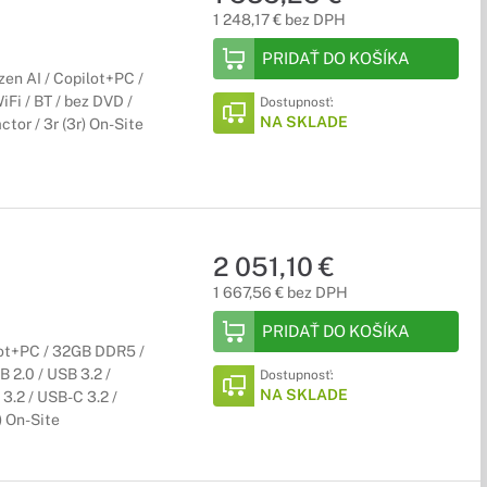
1 248,17 € bez DPH
PRIDAŤ DO KOŠÍKA
n AI / Copilot+PC /
i / BT / bez DVD /
Dostupnosť:
NA SKLADE
tor / 3r (3r) On-Site
2 051,10 €
1 667,56 € bez DPH
PRIDAŤ DO KOŠÍKA
ot+PC / 32GB DDR5 /
2.0 / USB 3.2 /
Dostupnosť:
NA SKLADE
3.2 / USB-C 3.2 /
) On-Site