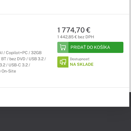
1 774,70 €
1 442,85 € bez DPH
PRIDAŤ DO KOŠÍKA
 / Copilot+PC / 32GB
BT / bez DVD / USB 3.2 /
Dostupnosť:
NA SKLADE
.2 / USB-C 3.2 /
) On-Site