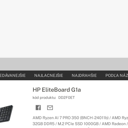
EDÁVANEJŠIE
NAJLACNEJŠIE
NAJDRAHŠIE
PODĽA NÁZ
HP EliteBoard G1a
kód produktu:
DD2F0ET
AMD Ryzen AI 7 PRO 350 (BNCH-24011b) / AMD Ryze
32GB DDR5 / M.2 PCIe SSD 1000GB / AMD Radeon / W