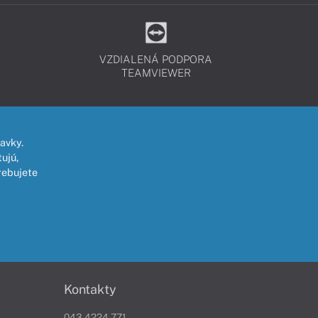
VZDIALENÁ PODPORA
TEAMVIEWER
avky.
ujú,
rebujete
Kontakty
043 4224 771