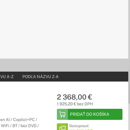
VU A-Z
PODĽA NÁZVU Z-A
2 368,00 €
1 925,20 € bez DPH
PRIDAŤ DO KOŠÍKA
n AI / Copilot+PC /
iFi / BT / bez DVD /
Dostupnosť: