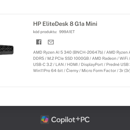
HP EliteDesk 8 G1a Mini
kód produktu:
999A1ET
AMD Ryzen AI 5 340 (BNCH-20647b) / AMD Ryzen AI
DDR5 / M.2 PCIe SSD 1000GB / AMD Radeon / WiFi / 
USB-C 3.2 / LAN / HDMI / DisplayPort / Predné USB 3
Win11Pro 64-bit / Čierny / Micro Form Factor / 3r (3r