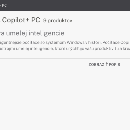
+ PC
s Copilot+ PC
9 produktov
a umelej inteligencie
eligentnejšie počítače so systémom Windows v históri. Počítače Copi
trojmi umelej inteligencie, ktoré urýchľujú vašu produktivitu a krea
ZOBRAZIŤ POPIS