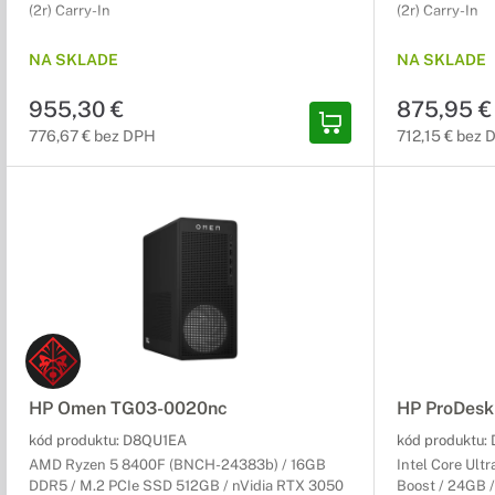
(2r) Carry-In
(2r) Carry-In
NA SKLADE
NA SKLADE
955,30 €
875,95 €
776,67 € bez DPH
712,15 € bez
HP Omen TG03-0020nc
HP ProDesk
kód produktu:
D8QU1EA
kód produktu:
AMD Ryzen 5 8400F (BNCH-24383b) / 16GB
Intel Core Ult
DDR5 / M.2 PCIe SSD 512GB / nVidia RTX 3050
Boost / 24GB /