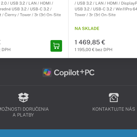
2.0 / USB 3.2 / LAN / HDMI /
/ USB 3.2 / LAN / HDMI / DisplayP
Predné USB 3.2 / USB-C 3.2 /
USB 3.2 / USB-C 3.2 / Win11Pro 64-
 / Čierny / Tower / 3r (3r) On-Site
Tower / 3r (3r) On-Site
NA SKLADE
€
1 469,85 €
ez DPH
1 195,00 € bez DPH
MOŽNOSTI DORUČENIA
KONTAKTUJTE NÁS
A PLATBY