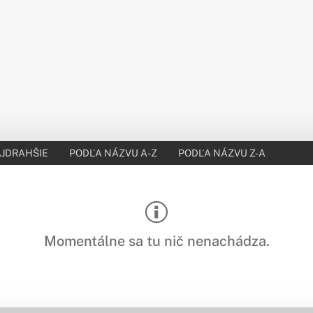
JDRAHŠIE
PODĽA NÁZVU A-Z
PODĽA NÁZVU Z-A
Momentálne sa tu nič nenachádza.