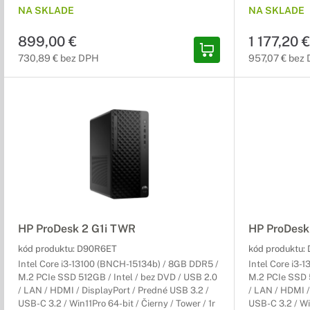
NA SKLADE
NA SKLADE
899,00 €
1 177,20 €
730,89 € bez DPH
957,07 € bez
HP ProDesk 2 G1i TWR
HP ProDesk
kód produktu:
D90R6ET
kód produktu:
Intel Core i3-13100 (BNCH-15134b) / 8GB DDR5 /
Intel Core i3-
M.2 PCIe SSD 512GB / Intel / bez DVD / USB 2.0
M.2 PCIe SSD 5
/ LAN / HDMI / DisplayPort / Predné USB 3.2 /
/ LAN / HDMI /
USB-C 3.2 / Win11Pro 64-bit / Čierny / Tower / 1r
USB-C 3.2 / Win