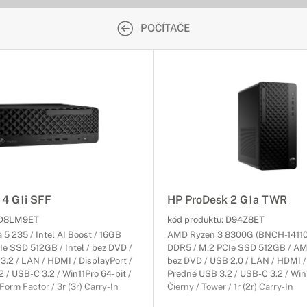
POČÍTAČE
 4 G1i SFF
HP ProDesk 2 G1a TWR
D8LM9ET
kód produktu:
D94Z8ET
a 5 235 / Intel AI Boost / 16GB
AMD Ryzen 3 8300G (BNCH-14110
e SSD 512GB / Intel / bez DVD /
DDR5 / M.2 PCIe SSD 512GB / AM
3.2 / LAN / HDMI / DisplayPort /
bez DVD / USB 2.0 / LAN / HDMI / 
 / USB-C 3.2 / Win11Pro 64-bit /
Predné USB 3.2 / USB-C 3.2 / Win1
Form Factor / 3r (3r) Carry-In
Čierny / Tower / 1r (2r) Carry-In