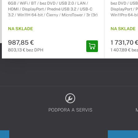
6GB / WiFi / BT / bez DVD / USB 2.0 / LAN /
bez DVD / USB 
HDMI / DisplayPort / Predné USB 3.2 / USB-C
DisplayPort / 
3.2 / Win11H 64-bit / Čierny / MicroTower / 3r (3r)
Win11Pro 64-bit
Carry-In
NA SKLADE
NA SKLADE
987,85 €
1 731,70 
803,13 € bez DPH
1 407,89 € b
PODPORA A SERVIS