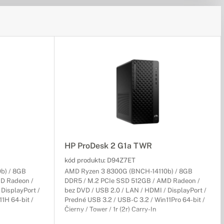
HP ProDesk 2 G1a TWR
kód produktu:
D94Z7ET
b) / 8GB
AMD Ryzen 3 8300G (BNCH-14110b) / 8GB
D Radeon /
DDR5 / M.2 PCIe SSD 512GB / AMD Radeon /
DisplayPort /
bez DVD / USB 2.0 / LAN / HDMI / DisplayPort /
1H 64-bit /
Predné USB 3.2 / USB-C 3.2 / Win11Pro 64-bit /
Čierny / Tower / 1r (2r) Carry-In