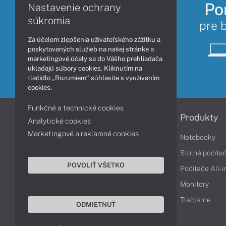
Po
Nastavenie ochrany
súkromia
pre 
Za účelom zlepšenia užívateľského zážitku a
poskytovaných služieb na našej stránke a
marketingové účely sa do Vášho prehliadača
ukladajú súbory cookies. Kliknutím na
tlačidlo „Rozumiem“ súhlasíte s využívaním
cookies.
Funkčné a technické cookies
Informácie
Produkty
Analytické cookies
Marketingové a reklamné cookies
Obchodné podmienky
Notebooky
Reklamačné podmienky
Stolné počíta
POVOLIŤ VŠETKO
Ochrana osobných údajov
Počítače All-
Vrátenie tovaru
Monitory
Vyhlásenie o prístupnosti
Tlačiarne
ODMIETNUŤ
Cookies