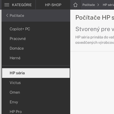
KATEGÓRIE
HP-SHOP
Počítače
HP séri
Počítače
Počítače HP 
Stvorený pre 
Copilot+ PC
HP séria prináša do va
Pracovné
osvedčených výrobcov
Domáce
Herné
HP séria
Victus
Omen
Envy
HP Pro