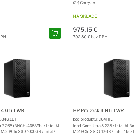
(2r) Carry-In
NA SKLADE
975,15 €
 DPH
792,80 € bez DPH
 4 G1i TWR
HP ProDesk 4 G1i TWR
D84GZET
kód produktu:
D84H1ET
ra 7 265 (BNCH-46589b) / Intel AI
Intel Core Ultra 5 235 / Intel AI B
 M.2 PCIe SSD 1000GB / Intel /
M.2 PCIe SSD 512GB / Intel / bez