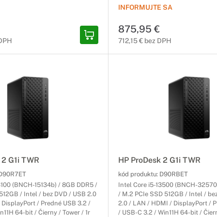
INFORMUJTE SA
875,95 €
 DPH
712,15 € bez DPH
 2 G1i TWR
HP ProDesk 2 G1i TWR
D90R7ET
kód produktu:
D90RBET
13100 (BNCH-15134b) / 8GB DDR5 /
Intel Core i5-13500 (BNCH-3257
12GB / Intel / bez DVD / USB 2.0
/ M.2 PCIe SSD 512GB / Intel / b
 DisplayPort / Predné USB 3.2 /
2.0 / LAN / HDMI / DisplayPort / 
11H 64-bit / Čierny / Tower / 1r
/ USB-C 3.2 / Win11H 64-bit / Čiern