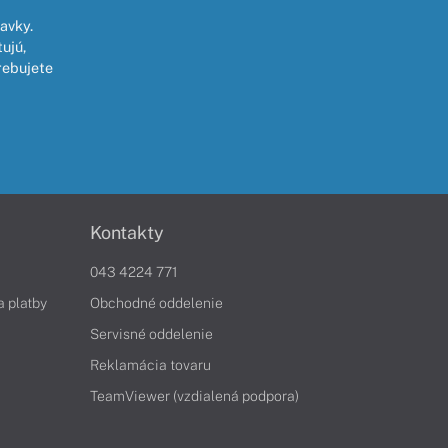
avky.
ujú,
rebujete
Kontakty
043 4224 771
a platby
Obchodné oddelenie
Servisné oddelenie
Reklamácia tovaru
TeamViewer (vzdialená podpora)