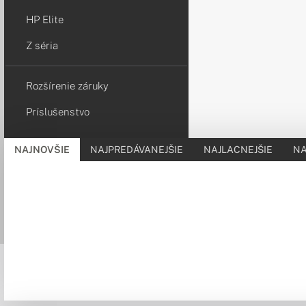
HP Elite
Z séria
Rozšírenie záruky
Príslušenstvo
NAJNOVŠIE
NAJPREDÁVANEJŠIE
NAJLACNEJŠIE
NA