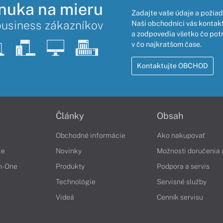
nuka na mieru
Zadajte vaše údaje a požiad
business zákazníkov
Naši obchodníci vás kontakt
a zodpovedia všetko čo pot
v čo najkratšom čase.
Kontaktujte OBCHOD
Články
Obsah
Obchodné informácie
Ako nakupovať
če
Novinky
Možnosti doručenia 
in-One
Produkty
Podpora a servis
Technológie
Servisné služby
Videá
Cenník servisu