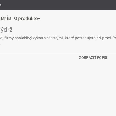
a
séria
0 produktov
výdrž
šej firmy spoľahlivý výkon s nástrojmi, ktoré potrebujete pri práci.
.
ZOBRAZIŤ POPIS