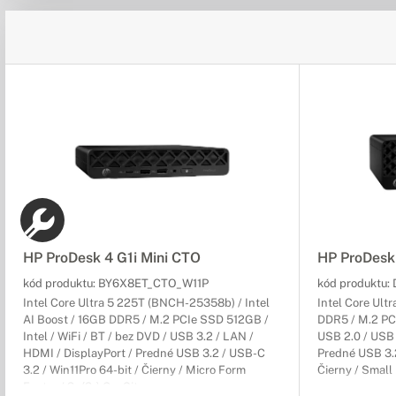
HP ProDesk 4 G1i Mini CTO
HP ProDesk
kód produktu:
BY6X8ET_CTO_W11P
kód produktu:
Intel Core Ultra 5 225T (BNCH-25358b) / Intel
Intel Core Ultr
AI Boost / 16GB DDR5 / M.2 PCIe SSD 512GB /
DDR5 / M.2 PCI
Intel / WiFi / BT / bez DVD / USB 3.2 / LAN /
USB 2.0 / USB 
HDMI / DisplayPort / Predné USB 3.2 / USB-C
Predné USB 3.2
3.2 / Win11Pro 64-bit / Čierny / Micro Form
Čierny / Small 
Factor / 3r (3r) On-Site