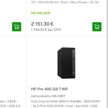
3.2 / Win11H 64-bit / Biely / MicroTower / 3r (3r)
Carry-In
NA SKLADE
2 151,30 €
1 749,02 € bez DPH
HP Pro 400 G9 TWR
kód produktu:
D8LN9ET
oost / 24GB /
Intel Core i3-14100 (BNCH-15458b) / 8GB DDR4
 DVD / USB 2.0
/ M.2 PCIe SSD 512GB / Intel / bez DVD / USB