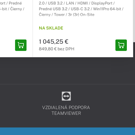
ort / Predné
2.0 / USB 3.2 / LAN / HDMI / DisplayPort /
bit / Čierny /
Predné USB 3.2 / USB-C 3.2 / Win11Pro 64-bit /
Čierny / Tower / 3r (3r) On-Site
NA SKLADE
1 045,25 €
849,80 € bez DPH
VZDIALENÁ PODPORA
TEAMVIEWER