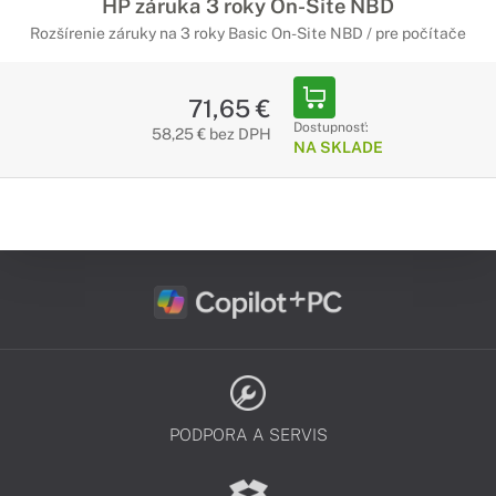
HP záruka 3 roky On-Site NBD
Rozšírenie záruky na 3 roky Basic On-Site NBD / pre počítače
71,65 €
Dostupnosť:
58,25 € bez DPH
NA SKLADE
PODPORA A SERVIS