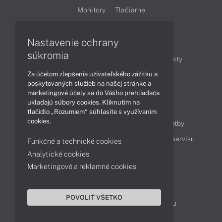
Monitory
Tlačiarne
Nastavenie ochrany
Články
súkromia
Obchodné informácie
Novinky
Produkty
Za účelom zlepšenia užívateľského zážitku a
Technológie
Videá
poskytovaných služieb na našej stránke a
marketingové účely sa do Vášho prehliadača
ukladajú súbory cookies. Kliknutím na
Obsah
tlačidlo „Rozumiem“ súhlasíte s využívaním
cookies.
Ako nakupovať
Možnosti doručenia a platby
Podpora a servis
Servisné služby
Cenník servisu
Funkčné a technické cookies
Analytické cookies
Marketingové a reklamné cookies
Kontakty
043 4224 771
Obchodné oddelenie
POVOLIŤ VŠETKO
Servisné oddelenie
Reklamácia tovaru
TeamViewer (vzdialená podpora)