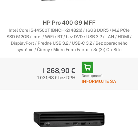
HP Pro 400 G9 MFF
Intel Core i5-14500T (BNCH-21482b) / 16GB DDR5 / M.2 PCIe
SSD 512GB / Intel / WiFi / BT / bez DVD / USB 3.2 / LAN / HDMI /
DisplayPort / Predné USB 3.2 / USB-C 3.2 / Bez operačného
systému / Čierny / Micro Form Factor / 3r (3r) On-Site
1 268,90 €
Dostupnosť:
1 031,63 € bez DPH
INFORMUJTE SA