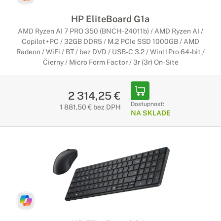
HP EliteBoard G1a
Domáce počítače HP s DVD
AMD Ryzen AI 7 PRO 350 (BNCH-24011b) / AMD Ryzen AI /
mechanikou
Copilot+PC / 32GB DDR5 / M.2 PCIe SSD 1000GB / AMD
Potrebujete optickú mechaniku?
Radeon / WiFi / BT / bez DVD / USB-C 3.2 / Win11Pro 64-bit /
Čierny / Micro Form Factor / 3r (3r) On-Site
Neviete si predstaviť fungovanie bez optickej mechaniky?
Nevadí. Prezrite si bohatú ponuku počítačov HP, ktoré sú
vybavené optickou DVD mechanikou.
2 314,25 €
Dostupnosť:
1 881,50 € bez DPH
NA SKLADE