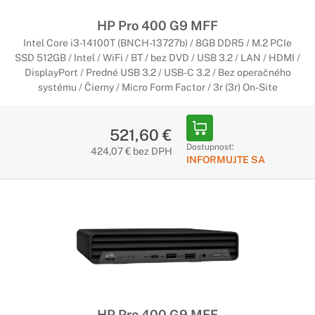
HP Pro 400 G9 MFF
Intel Core i3-14100T (BNCH-13727b) / 8GB DDR5 / M.2 PCIe
SSD 512GB / Intel / WiFi / BT / bez DVD / USB 3.2 / LAN / HDMI /
DisplayPort / Predné USB 3.2 / USB-C 3.2 / Bez operačného
systému / Čierny / Micro Form Factor / 3r (3r) On-Site
521,60 €
Dostupnosť:
424,07 € bez DPH
INFORMUJTE SA
HP Pro 400 G9 MFF