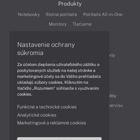
Produkty
Notebooky
Stolné počítače
Počítače All-in-One
Monitory
Tlačiarne
Nastavenie ochrany
Články
súkromia
Obchodné informácie
Novinky
Produkty
Za účelom zlepšenia užívateľského zážitku a
Technológie
Videá
poskytovaných služieb na našej stránke a
marketingové účely sa do Vášho prehliadača
ukladajú súbory cookies. Kliknutím na
Obsah
tlačidlo „Rozumiem“ súhlasíte s využívaním
cookies.
Ako nakupovať
Možnosti doručenia a platby
Podpora a servis
Servisné služby
Cenník servisu
Funkčné a technické cookies
Analytické cookies
Marketingové a reklamné cookies
Kontakty
043 4224 771
Obchodné oddelenie