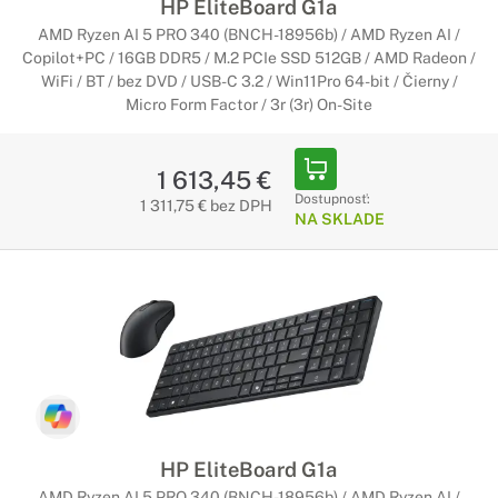
HP EliteBoard G1a
AMD Ryzen AI 5 PRO 340 (BNCH-18956b) / AMD Ryzen AI /
Copilot+PC / 16GB DDR5 / M.2 PCIe SSD 512GB / AMD Radeon /
WiFi / BT / bez DVD / USB-C 3.2 / Win11Pro 64-bit / Čierny /
Micro Form Factor / 3r (3r) On-Site
1 613,45 €
Dostupnosť:
1 311,75 € bez DPH
NA SKLADE
HP EliteBoard G1a
AMD Ryzen AI 5 PRO 340 (BNCH-18956b) / AMD Ryzen AI /