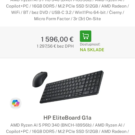
Copilot+PC / 16GB DDR5 / M.2 PCIe SSD 512GB / AMD Radeon /
WiFi / BT / bez DVD / USB-C 3.2 / Win11Pro 64-bit / Čierny /
Micro Form Factor / 3r (3r) On-Site
1 596,00 €
Dostupnosť:
1 297,56 € bez DPH
NA SKLADE
HP EliteBoard G1a
AMD Ryzen AI 5 PRO 340 (BNCH-18956b) / AMD Ryzen AI /
Copilot+PC / 16GB DDR5 / M.2 PCIe SSD 512GB / AMD Radeon /