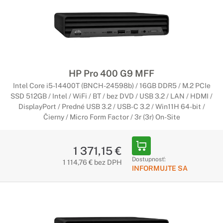
HP Pro 400 G9 MFF
Intel Core i5-14400T (BNCH-24598b) / 16GB DDR5 / M.2 PCIe
SSD 512GB / Intel / WiFi / BT / bez DVD / USB 3.2 / LAN / HDMI /
DisplayPort / Predné USB 3.2 / USB-C 3.2 / Win11H 64-bit /
Čierny / Micro Form Factor / 3r (3r) On-Site
1 371,15 €
Dostupnosť:
1 114,76 € bez DPH
INFORMUJTE SA