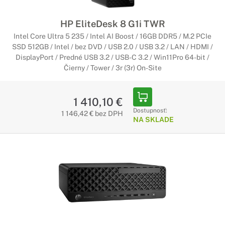
HP EliteDesk 8 G1i TWR
Intel Core Ultra 5 235 / Intel AI Boost / 16GB DDR5 / M.2 PCIe
SSD 512GB / Intel / bez DVD / USB 2.0 / USB 3.2 / LAN / HDMI /
DisplayPort / Predné USB 3.2 / USB-C 3.2 / Win11Pro 64-bit /
Čierny / Tower / 3r (3r) On-Site
1 410,10 €
Dostupnosť:
1 146,42 € bez DPH
NA SKLADE