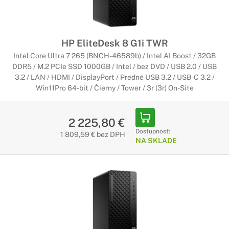
HP EliteDesk 8 G1i TWR
Intel Core Ultra 7 265 (BNCH-46589b) / Intel AI Boost / 32GB
DDR5 / M.2 PCIe SSD 1000GB / Intel / bez DVD / USB 2.0 / USB
3.2 / LAN / HDMI / DisplayPort / Predné USB 3.2 / USB-C 3.2 /
Win11Pro 64-bit / Čierny / Tower / 3r (3r) On-Site
2 225,80 €
Dostupnosť:
1 809,59 € bez DPH
NA SKLADE