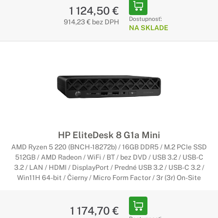
1 124,50 €
Dostupnosť:
914,23 € bez DPH
NA SKLADE
HP EliteDesk 8 G1a Mini
AMD Ryzen 5 220 (BNCH-18272b) / 16GB DDR5 / M.2 PCIe SSD
512GB / AMD Radeon / WiFi / BT / bez DVD / USB 3.2 / USB-C
3.2 / LAN / HDMI / DisplayPort / Predné USB 3.2 / USB-C 3.2 /
Win11H 64-bit / Čierny / Micro Form Factor / 3r (3r) On-Site
1 174,70 €