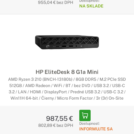
Dostupnosť:
955,04 € bez DPH
NA SKLADE
HP EliteDesk 8 G1a Mini
AMD Ryzen 3 210 (BNCH-13180b) / 8GB DDR5 / M.2 PCIe SSD
512GB / AMD Radeon / WiFi / BT / bez DVD / USB 3.2 / USB-C
3.2 / LAN / HDMI / DisplayPort / Predné USB 3.2 / USB-C 3.2 /
Win11H 64-bit / Čierny / Micro Form Factor / 3r (3r) On-Site
987,55 €
Dostupnosť:
802,89 € bez DPH
INFORMUJTE SA