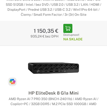
SSD 512GB / Intel / bez DVD / USB 2.0 / USB 3.2 / LAN / HDMI /
DisplayPort / Predné USB 3.2 / USB-C 3.2 / Win11Pro 64-bit /
Čierny / Small Form Factor / 3r (3r) On-Site
1 150,35 €
Dostupnosť:
935,24 € bez DPH
NA SKLADE
HP EliteDesk 8 G1a Mini
AMD Ryzen AI 7 PRO 350 (BNCH-24011b) / AMD Ryzen AI /
Copilot+PC / 32GB DDR5 / M.2 PCIe SSD 1000GB / AMD