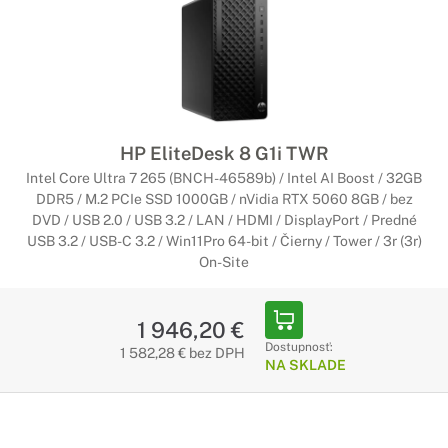
HP EliteDesk 8 G1i TWR
Intel Core Ultra 7 265 (BNCH-46589b) / Intel AI Boost / 32GB
DDR5 / M.2 PCIe SSD 1000GB / nVidia RTX 5060 8GB / bez
DVD / USB 2.0 / USB 3.2 / LAN / HDMI / DisplayPort / Predné
USB 3.2 / USB-C 3.2 / Win11Pro 64-bit / Čierny / Tower / 3r (3r)
On-Site
1 946,20 €
Dostupnosť:
1 582,28 € bez DPH
NA SKLADE