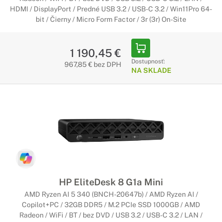
HDMI / DisplayPort / Predné USB 3.2 / USB-C 3.2 / Win11Pro 64-
bit / Čierny / Micro Form Factor / 3r (3r) On-Site
1 190,45 €
Dostupnosť:
967,85 € bez DPH
NA SKLADE
HP EliteDesk 8 G1a Mini
AMD Ryzen AI 5 340 (BNCH-20647b) / AMD Ryzen AI /
Copilot+PC / 32GB DDR5 / M.2 PCIe SSD 1000GB / AMD
Radeon / WiFi / BT / bez DVD / USB 3.2 / USB-C 3.2 / LAN /