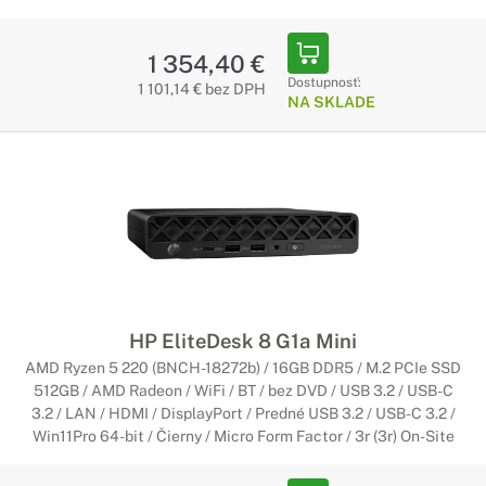
1 354,40 €
Dostupnosť:
1 101,14 € bez DPH
NA SKLADE
HP EliteDesk 8 G1a Mini
AMD Ryzen 5 220 (BNCH-18272b) / 16GB DDR5 / M.2 PCIe SSD
512GB / AMD Radeon / WiFi / BT / bez DVD / USB 3.2 / USB-C
3.2 / LAN / HDMI / DisplayPort / Predné USB 3.2 / USB-C 3.2 /
Win11Pro 64-bit / Čierny / Micro Form Factor / 3r (3r) On-Site