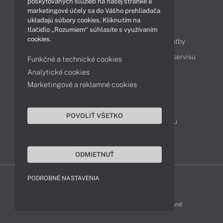
poskytovaných služieb na našej stránke a
marketingové účely sa do Vášho prehliadača
ukladajú súbory cookies. Kliknutím na
Obsah
tlačidlo „Rozumiem“ súhlasíte s využívaním
cookies.
Ako nakupovať
Možnosti doručenia a platby
Podpora a servis
Servisné služby
Cenník servisu
Funkčné a technické cookies
Analytické cookies
Marketingové a reklamné cookies
Kontakty
043 4224 771
Obchodné oddelenie
POVOLIŤ VŠETKO
Servisné oddelenie
Reklamácia tovaru
TeamViewer (vzdialená podpora)
ODMIETNUŤ
PODROBNÉ NASTAVENIA
HP-SHOP © 2012 - 2026 Všetky práva vyhradené