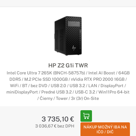
HP Z2 G1i TWR
Intel Core Ultra 7 265K (BNCH-58757b) / Intel AI Boost / 64GB
DDR5 / M.2 PCIe SSD 1000GB / nVidia RTX PRO 2000 16GB /
WiFi / BT / bez DVD / USB 2.0 / USB 3.2 / LAN / DisplayPort /
miniDisplayPort / Predné USB 3.2 / USB-C 3.2 / Win11Pro 64-bit
/ Čierny / Tower / 3r (3r) On-Site
3 735,10 €
3 036,67 € bez DPH
NÁKUP MOŽNÝ IBA NA
IČO / DIČ