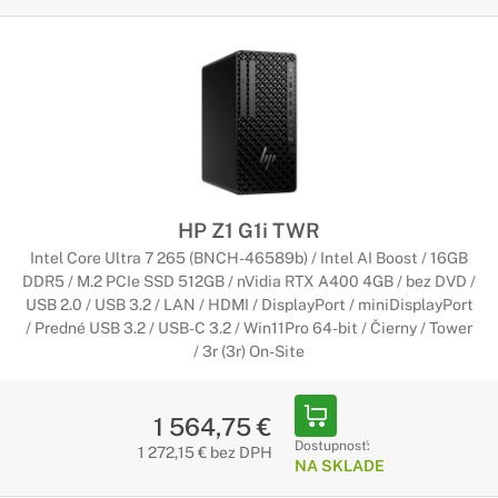
HP Z1 G1i TWR
Intel Core Ultra 7 265 (BNCH-46589b) / Intel AI Boost / 16GB
DDR5 / M.2 PCIe SSD 512GB / nVidia RTX A400 4GB / bez DVD /
USB 2.0 / USB 3.2 / LAN / HDMI / DisplayPort / miniDisplayPort
/ Predné USB 3.2 / USB-C 3.2 / Win11Pro 64-bit / Čierny / Tower
/ 3r (3r) On-Site
1 564,75 €
Dostupnosť:
1 272,15 € bez DPH
NA SKLADE