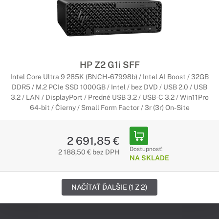
HP Z2 G1i SFF
Intel Core Ultra 9 285K (BNCH-67998b) / Intel AI Boost / 32GB
DDR5 / M.2 PCIe SSD 1000GB / Intel / bez DVD / USB 2.0 / USB
3.2 / LAN / DisplayPort / Predné USB 3.2 / USB-C 3.2 / Win11Pro
64-bit / Čierny / Small Form Factor / 3r (3r) On-Site
2 691,85 €
Dostupnosť:
2 188,50 € bez DPH
NA SKLADE
NAČÍTAŤ ĎALŠIE (1 Z 2)