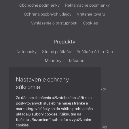
Obchodné podmienky
Reklamačné podmienky
Ochrana osobných údajov
Vrátenie tovaru
Vyhlásenie o prístupnosti
Cookies
Produkty
Notebooky
Stolné počítače
Počítače All-in-One
Monitory
Tlačiarne
Nastavenie ochrany
Články
súkromia
Obchodné informácie
Novinky
Produkty
Za účelom zlepšenia užívateľského zážitku a
Technológie
Videá
poskytovaných služieb na našej stránke a
marketingové účely sa do Vášho prehliadača
ukladajú súbory cookies. Kliknutím na
Obsah
tlačidlo „Rozumiem“ súhlasíte s využívaním
cookies.
Ako nakupovať
Možnosti doručenia a platby