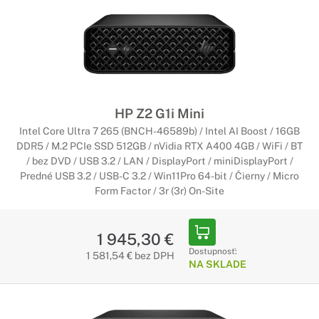
HP Z2 G1i Mini
Intel Core Ultra 7 265 (BNCH-46589b) / Intel AI Boost / 16GB
DDR5 / M.2 PCIe SSD 512GB / nVidia RTX A400 4GB / WiFi / BT
/ bez DVD / USB 3.2 / LAN / DisplayPort / miniDisplayPort /
Predné USB 3.2 / USB-C 3.2 / Win11Pro 64-bit / Čierny / Micro
Form Factor / 3r (3r) On-Site
1 945,30 €
Dostupnosť:
1 581,54 € bez DPH
NA SKLADE