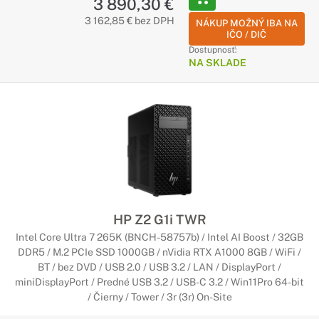
3 890,30 €
3 162,85 € bez DPH
NÁKUP MOŽNÝ IBA NA
IČO / DIČ
Dostupnosť:
NA SKLADE
HP Z2 G1i TWR
Intel Core Ultra 7 265K (BNCH-58757b) / Intel AI Boost / 32GB
DDR5 / M.2 PCIe SSD 1000GB / nVidia RTX A1000 8GB / WiFi /
BT / bez DVD / USB 2.0 / USB 3.2 / LAN / DisplayPort /
miniDisplayPort / Predné USB 3.2 / USB-C 3.2 / Win11Pro 64-bit
/ Čierny / Tower / 3r (3r) On-Site