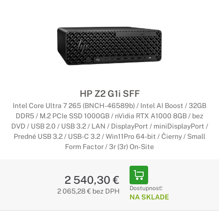
HP Z2 G1i SFF
Intel Core Ultra 7 265 (BNCH-46589b) / Intel AI Boost / 32GB
DDR5 / M.2 PCIe SSD 1000GB / nVidia RTX A1000 8GB / bez
DVD / USB 2.0 / USB 3.2 / LAN / DisplayPort / miniDisplayPort /
Predné USB 3.2 / USB-C 3.2 / Win11Pro 64-bit / Čierny / Small
Form Factor / 3r (3r) On-Site
2 540,30 €
Dostupnosť:
2 065,28 € bez DPH
NA SKLADE