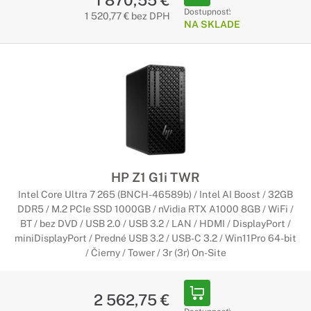
1 870,55 €
Dostupnosť:
1 520,77 € bez DPH
NA SKLADE
HP Z1 G1i TWR
Intel Core Ultra 7 265 (BNCH-46589b) / Intel AI Boost / 32GB
DDR5 / M.2 PCIe SSD 1000GB / nVidia RTX A1000 8GB / WiFi /
BT / bez DVD / USB 2.0 / USB 3.2 / LAN / HDMI / DisplayPort /
miniDisplayPort / Predné USB 3.2 / USB-C 3.2 / Win11Pro 64-bit
/ Čierny / Tower / 3r (3r) On-Site
2 562,75 €