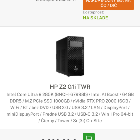
NÁKUP MOŽNÝ IBA NA
IČO / DIČ
Dostupnosť:
NA SKLADE
HP Z2 G1i TWR
Intel Core Ultra 9 285K (BNCH-67998b) / Intel AI Boost / 64GB
DDR5 / M.2 PCIe SSD 1000GB / nVidia RTX PRO 2000 16GB /
WiFi / BT / bez DVD / USB 2.0 / USB 3.2 / LAN / DisplayPort /
miniDisplayPort / Predné USB 3.2 / USB-C 3.2 / Win11Pro 64-bit
/ Čierny / Tower / 3r (3r) On-Site