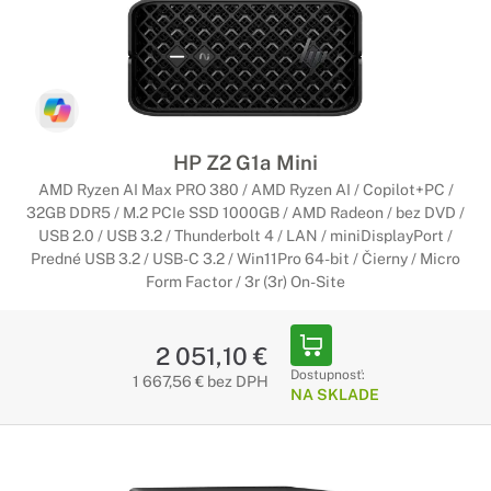
HP Z2 G1a Mini
AMD Ryzen AI Max PRO 380 / AMD Ryzen AI / Copilot+PC /
32GB DDR5 / M.2 PCIe SSD 1000GB / AMD Radeon / bez DVD /
USB 2.0 / USB 3.2 / Thunderbolt 4 / LAN / miniDisplayPort /
Predné USB 3.2 / USB-C 3.2 / Win11Pro 64-bit / Čierny / Micro
Form Factor / 3r (3r) On-Site
2 051,10 €
Dostupnosť:
1 667,56 € bez DPH
NA SKLADE