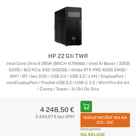
HP Z2 G1i TWR
Intel Core Ultra 9 285K (BNCH-67998b) / Intel AI Boost / 32GB
DDR5 / M.2 PCIe SSD 1000GB / nVidia RTX PRO 4000 24GB /
WiFi / BT / bez DVD / USB 2.0 / USB 3.2 / LAN / DisplayPort /
miniDisplayPort / Predné USB 3.2 / USB-C 3.2 / Win11Pro 64-bit
/ Čierny / Tower / 3r (3r) On-Site
4 248,50 €
3 454,07 € bez DPH
NÁKUP MOŽNÝ IBA NA
IČO / DIČ
Dostupnosť:
NA SKLADE