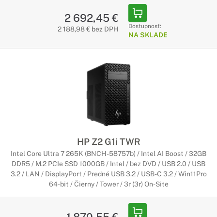
2 692,45 €
Dostupnosť:
2 188,98 € bez DPH
NA SKLADE
HP Z2 G1i TWR
Intel Core Ultra 7 265K (BNCH-58757b) / Intel AI Boost / 32GB
DDR5 / M.2 PCIe SSD 1000GB / Intel / bez DVD / USB 2.0 / USB
3.2 / LAN / DisplayPort / Predné USB 3.2 / USB-C 3.2 / Win11Pro
64-bit / Čierny / Tower / 3r (3r) On-Site