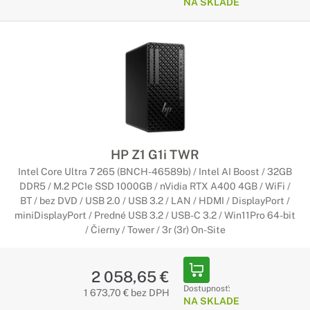
NA SKLADE
HP Z1 G1i TWR
Intel Core Ultra 7 265 (BNCH-46589b) / Intel AI Boost / 32GB
DDR5 / M.2 PCIe SSD 1000GB / nVidia RTX A400 4GB / WiFi /
BT / bez DVD / USB 2.0 / USB 3.2 / LAN / HDMI / DisplayPort /
miniDisplayPort / Predné USB 3.2 / USB-C 3.2 / Win11Pro 64-bit
/ Čierny / Tower / 3r (3r) On-Site
2 058,65 €
Dostupnosť:
1 673,70 € bez DPH
NA SKLADE