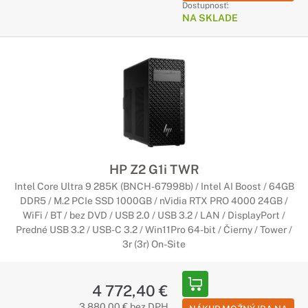
Dostupnosť:
NA SKLADE
HP Z2 G1i TWR
Intel Core Ultra 9 285K (BNCH-67998b) / Intel AI Boost / 64GB
DDR5 / M.2 PCIe SSD 1000GB / nVidia RTX PRO 4000 24GB /
WiFi / BT / bez DVD / USB 2.0 / USB 3.2 / LAN / DisplayPort /
Predné USB 3.2 / USB-C 3.2 / Win11Pro 64-bit / Čierny / Tower /
3r (3r) On-Site
4 772,40 €
3 880,00 € bez DPH