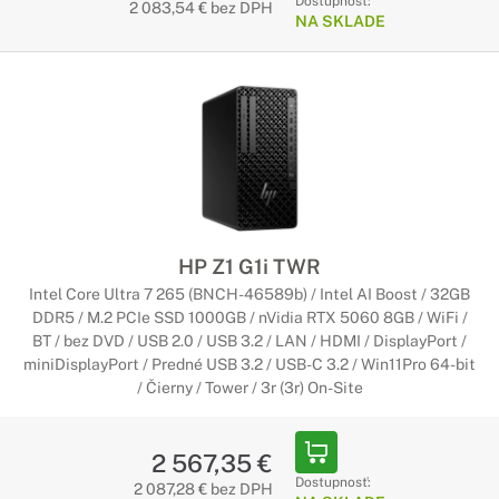
Dostupnosť:
2 083,54 € bez DPH
NA SKLADE
HP Z1 G1i TWR
Intel Core Ultra 7 265 (BNCH-46589b) / Intel AI Boost / 32GB
DDR5 / M.2 PCIe SSD 1000GB / nVidia RTX 5060 8GB / WiFi /
BT / bez DVD / USB 2.0 / USB 3.2 / LAN / HDMI / DisplayPort /
miniDisplayPort / Predné USB 3.2 / USB-C 3.2 / Win11Pro 64-bit
/ Čierny / Tower / 3r (3r) On-Site
2 567,35 €
Dostupnosť:
2 087,28 € bez DPH