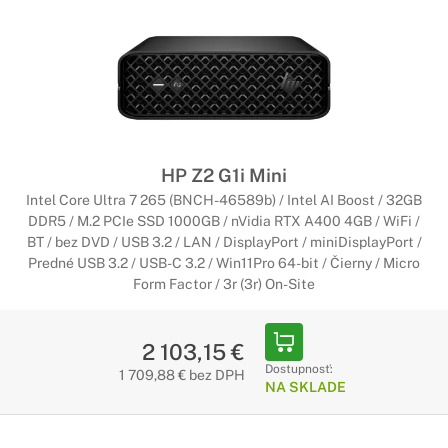
HP Z2 G1i Mini
Intel Core Ultra 7 265 (BNCH-46589b) / Intel AI Boost / 32GB
DDR5 / M.2 PCIe SSD 1000GB / nVidia RTX A400 4GB / WiFi /
BT / bez DVD / USB 3.2 / LAN / DisplayPort / miniDisplayPort /
Predné USB 3.2 / USB-C 3.2 / Win11Pro 64-bit / Čierny / Micro
Form Factor / 3r (3r) On-Site
2 103,15 €
Dostupnosť:
1 709,88 € bez DPH
NA SKLADE